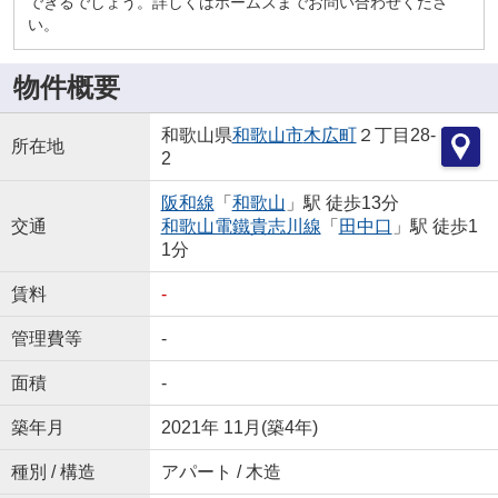
できるでしょう。詳しくはホームズまでお問い合わせくださ
い。
物件概要
和歌山県
和歌山市
木広町
２丁目28-
所在地
2
阪和線
「
和歌山
」駅 徒歩13分
交通
和歌山電鐵貴志川線
「
田中口
」駅 徒歩1
1分
賃料
-
管理費等
-
面積
-
築年月
2021年 11月(築4年)
種別 / 構造
アパート / 木造