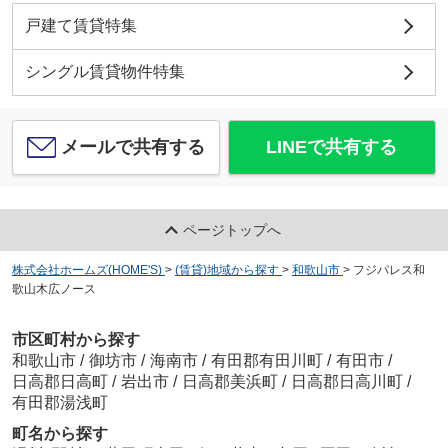
戸建て賃貸特集
シングル賃貸物件特集
メールで共有する
LINEで共有する
ページトップへ
株式会社ホームズ(HOME'S)
>
(賃貸)地域から探す
>
和歌山市
>
フジパレス和
歌山木広ノース
市区町村から探す
和歌山市
/
御坊市
/
海南市
/
有田郡有田川町
/
有田市
/
日高郡日高町
/
岩出市
/
日高郡美浜町
/
日高郡日高川町
/
有田郡湯浅町
町名から探す