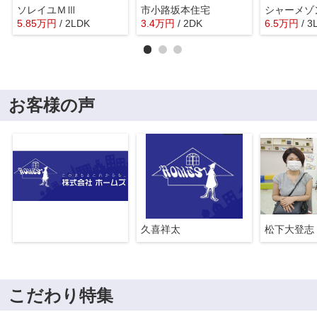
ソレイユＭⅢ
市小路坂本住宅
5.85
万
円
/ 2LDK
3.4
万
円
/ 2DK
6.5
万
円
/ 3
お客様の声
久喜祥太
松下大登志
こだわり特集