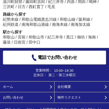
湯川町財部
/
藤田町吉田
/
紀三井寺
/
内原
/
岡田
/
鳴神
/
三沢町
/
日方
/
西釘貫丁
/
毛見
路線から探す
紀勢本線
/
和歌山電鐵貴志川線
/
和歌山線
/
阪和線
/
紀州鉄道
/
南海和歌山港線
/
南海本線
/
南海加太線
駅から探す
和歌山
/
宮前
/
和歌山市
/
紀三井寺
/
黒江
/
御坊
/
海南
/
藤並
/
日前宮
/
田中口
電話でお問い合わせ
営業時間：
10:00~18:30
定休日：
第二・第三水曜日
ホーム
会社概要
お問い合わせ
物件リクエスト