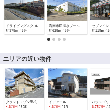
ドライビングスク-ルかいなん
海南市民温水プール
約378m／5分
約628m／8分
約119m／
エリアの近い物件
グランドメゾン重根
イデアール
4.6
万
円
/ 3DK
4.6
万
円
/ 1R
6.75
万
円
/