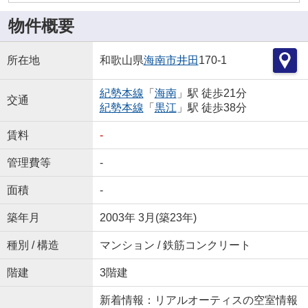
物件概要
所在地
和歌山県
海南市
井田
170-1
紀勢本線
「
海南
」駅 徒歩21分
交通
紀勢本線
「
黒江
」駅 徒歩38分
賃料
-
管理費等
-
面積
-
築年月
2003年 3月(築23年)
種別 / 構造
マンション / 鉄筋コンクリート
階建
3階建
新着情報：リアルオーティスの空室情報