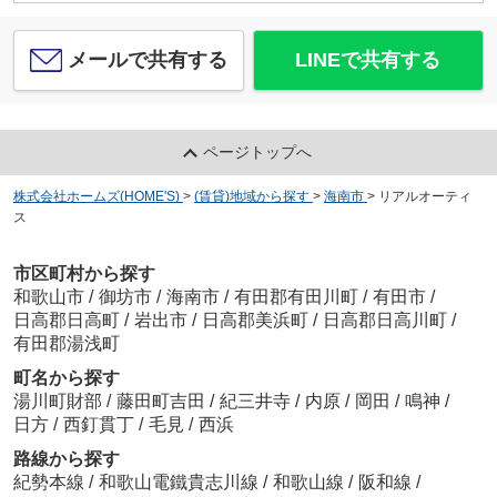
メールで共有する
LINEで共有する
ページトップへ
株式会社ホームズ(HOME'S)
>
(賃貸)地域から探す
>
海南市
>
リアルオーティ
ス
市区町村から探す
和歌山市
/
御坊市
/
海南市
/
有田郡有田川町
/
有田市
/
日高郡日高町
/
岩出市
/
日高郡美浜町
/
日高郡日高川町
/
有田郡湯浅町
町名から探す
湯川町財部
/
藤田町吉田
/
紀三井寺
/
内原
/
岡田
/
鳴神
/
日方
/
西釘貫丁
/
毛見
/
西浜
路線から探す
紀勢本線
/
和歌山電鐵貴志川線
/
和歌山線
/
阪和線
/