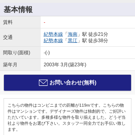
基本情報
賃料
-
紀勢本線
「
海南
」駅 徒歩21分
交通
紀勢本線
「
黒江
」駅 徒歩38分
間取り(面積)
-(-)
築年月
2003年 3月(築23年)
お問い合わせ(無料)
こちらの物件はコンビニまでの距離が119mです。こちらの物
件はマンションです。デザイナーズ物件は独創的で、ご好評い
ただいています。多種多様な物件を取り揃えました。どうぞ当
社より物件をお選び下さい。スタッフ一同全力でお手伝い致し
ます。