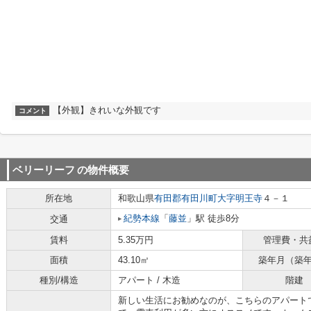
【外観】きれいな外観です
コメント
ベリーリーフ
の物件概要
所在地
和歌山県
有田郡有田川町
大字明王寺
４－１
紀勢本線
「
藤並
」駅 徒歩8分
交通
賃料
5.35万円
管理費・共
面積
43.10㎡
築年月（築
種別/構造
アパート / 木造
階建
新しい生活にお勧めなのが、こちらのアパート