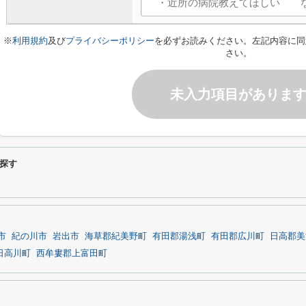
※
利用規約
及び
プライバシーポリシー
を必ずお読みください。左記内容に同
さい。
未入力項目がありま
探す
市
紀の川市
岩出市
海草郡紀美野町
有田郡湯浅町
有田郡広川町
日高郡美
日高川町
西牟婁郡上富田町