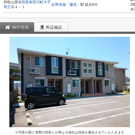
和歌山県
有田郡有田川町
大字
紀勢本線
「
藤並
」駅 徒歩8分
2
明王寺
４－１
木
物件情報
周辺施設
※写真や図と実際の現状とが異なる場合は現状を優先させていただきます