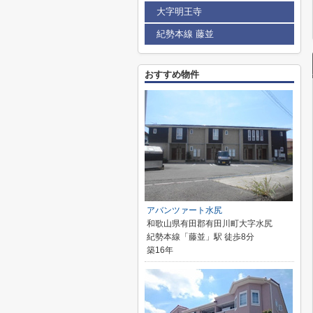
大字明王寺
紀勢本線 藤並
おすすめ物件
アバンツァート水尻
和歌山県有田郡有田川町大字水尻
紀勢本線「藤並」駅 徒歩8分
築16年