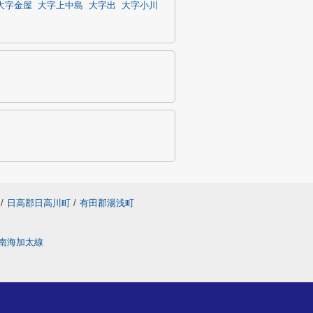
大字金屋
大字上中島
大字出
大字小川
/
日高郡日高川町
/
有田郡湯浅町
南海加太線