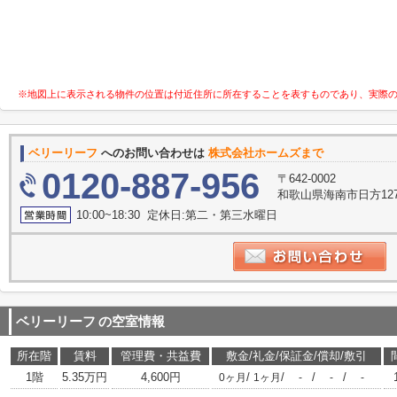
※地図上に表示される物件の位置は付近住所に所在することを表すものであり、実際
ベリーリーフ
へのお問い合わせは
株式会社ホームズまで
0120-887-956
〒642-0002
和歌山県海南市日方127
10:00~18:30 定休日:第二・第三水曜日
ベリーリーフ
の空室情報
所在階
賃料
管理費・共益費
敷金/礼金/保証金/償却/敷引
1階
5.35万円
4,600円
/
/
/
/
0ヶ月
1ヶ月
-
-
-