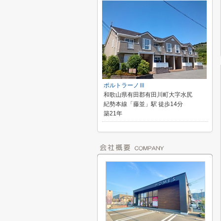
ポルトラーノⅢ
和歌山県有田郡有田川町大字水尻
紀勢本線「藤並」駅 徒歩14分
築21年