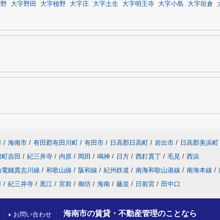
津野
大字野田
大字植野
大字庄
大字土生
大字明王寺
大字小島
大字垣倉
市
/
海南市
/
有田郡有田川町
/
有田市
/
日高郡日高町
/
岩出市
/
日高郡美浜町
田町吉田
/
紀三井寺
/
内原
/
岡田
/
鳴神
/
日方
/
西釘貫丁
/
毛見
/
西浜
山電鐵貴志川線
/
和歌山線
/
阪和線
/
紀州鉄道
/
南海和歌山港線
/
南海本線
/
市
/
紀三井寺
/
黒江
/
宮前
/
御坊
/
海南
/
藤並
/
日前宮
/
田中口
海南市の賃貸・不動産管理のことなら
お問い合わせ