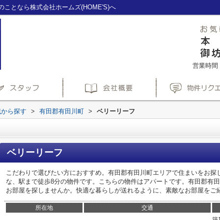
となら株式会社ホームズ(HOME'S)へ
営業時間：1
域から探す
>
有田郡有田川町
>
ベリーリーフ
ベリーリーフ
こだわりで選びたい方におすすめ。有田郡有田川町エリアで住まいをお探
な、駅まで徒歩8分の物件です。こちらの物件はアパートです。有田郡有
お部屋を探しませんか。快適な暮らしが送れるように、素敵なお部屋をご
所在地
交通
築