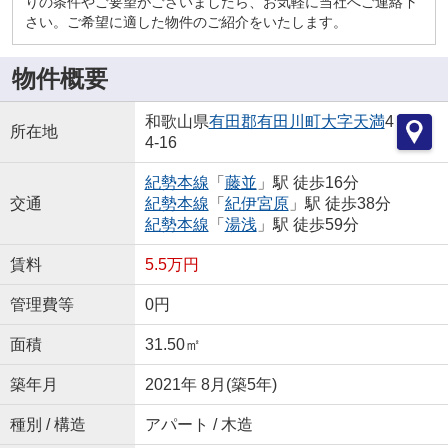
りの条件やご要望がございましたら、お気軽に当社へご連絡下
さい。ご希望に適した物件のご紹介をいたします。
物件概要
和歌山県
有田郡有田川町
大字天満
4
所在地
4-16
紀勢本線
「
藤並
」駅 徒歩16分
交通
紀勢本線
「
紀伊宮原
」駅 徒歩38分
紀勢本線
「
湯浅
」駅 徒歩59分
賃料
5.5万円
管理費等
0円
面積
31.50㎡
築年月
2021年 8月(築5年)
種別 / 構造
アパート / 木造