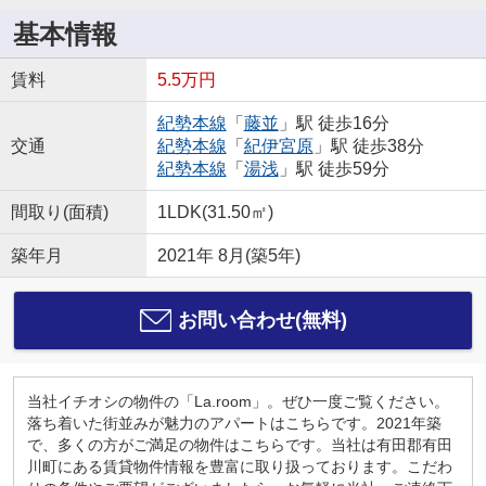
基本情報
賃料
5.5万円
紀勢本線
「
藤並
」駅 徒歩16分
交通
紀勢本線
「
紀伊宮原
」駅 徒歩38分
紀勢本線
「
湯浅
」駅 徒歩59分
間取り(面積)
1LDK(31.50㎡)
築年月
2021年 8月(築5年)
お問い合わせ(無料)
当社イチオシの物件の「La.room」。ぜひ一度ご覧ください。
落ち着いた街並みが魅力のアパートはこちらです。2021年築
で、多くの方がご満足の物件はこちらです。当社は有田郡有田
川町にある賃貸物件情報を豊富に取り扱っております。こだわ