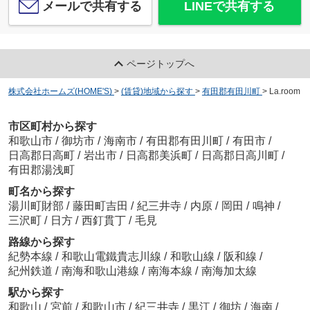
メールで共有する
LINEで共有する
ページトップへ
株式会社ホームズ(HOME'S)
>
(賃貸)地域から探す
>
有田郡有田川町
>
La.room
市区町村から探す
和歌山市
/
御坊市
/
海南市
/
有田郡有田川町
/
有田市
/
日高郡日高町
/
岩出市
/
日高郡美浜町
/
日高郡日高川町
/
有田郡湯浅町
町名から探す
湯川町財部
/
藤田町吉田
/
紀三井寺
/
内原
/
岡田
/
鳴神
/
三沢町
/
日方
/
西釘貫丁
/
毛見
路線から探す
紀勢本線
/
和歌山電鐵貴志川線
/
和歌山線
/
阪和線
/
紀州鉄道
/
南海和歌山港線
/
南海本線
/
南海加太線
駅から探す
和歌山
/
宮前
/
和歌山市
/
紀三井寺
/
黒江
/
御坊
/
海南
/