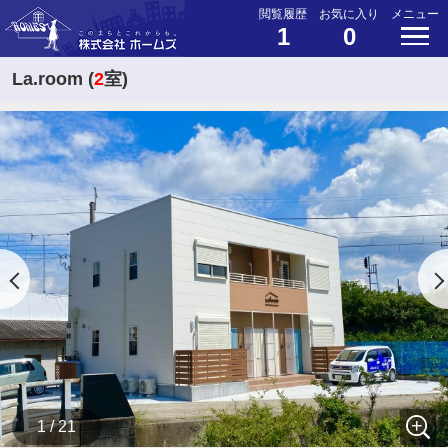
閲覧履歴
お気に入り
メニュー
1
0
La.room (
2
室)
1 / 21