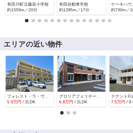
有田川町立藤並小学校
有田自動車学校
約1559m／20分
約1285m／17分
約730m／1
エリアの近い物件
フォレスト・ラ・ヴィラ
グロリアフェリチータⅡ
テナントFU
5.9
万
円
/ 2LDK
6.8
万
円
/ 2LDK
7.5
万
円
/ 8