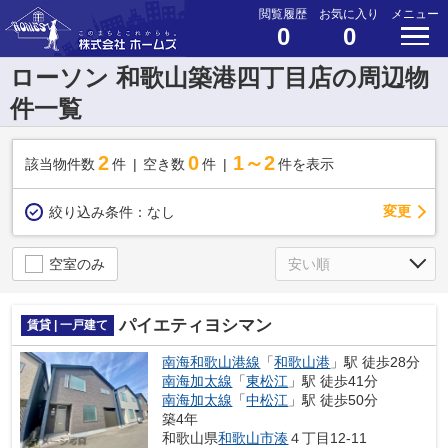
閲覧履歴
お気に入り
メニュー
0
0
ローソン 和歌山築港四丁目店の周辺物
件一覧
2
0
1～2
該当物件数
件
空き数
件
件を表示
変更
絞り込み条件：
なし
空室のみ
パイエティヨシマン
賃貸 | 一戸建て
南海和歌山港線
「
和歌山港
」駅 徒歩28分
南海加太線
「
東松江
」駅 徒歩41分
南海加太線
「
中松江
」駅 徒歩50分
築4年
和歌山県
和歌山市
湊
４丁目12-11