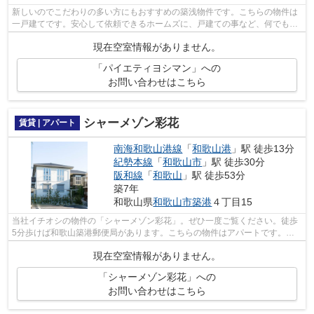
新しいのでこだわりの多い方にもおすすめの築浅物件です。こちらの物件は
一戸建てです。安心して依頼できるホームズに、戸建ての事など、何でもお
尋ねください。また、賃貸を探してい...
現在空室情報がありません。
「パイエティヨシマン」への
お問い合わせはこちら
シャーメゾン彩花
賃貸 | アパート
南海和歌山港線
「
和歌山港
」駅 徒歩13分
紀勢本線
「
和歌山市
」駅 徒歩30分
阪和線
「
和歌山
」駅 徒歩53分
築7年
和歌山県
和歌山市
築港
４丁目15
当社イチオシの物件の「シャーメゾン彩花」。ぜひ一度ご覧ください。徒歩
5分歩けば和歌山築港郵便局があります。こちらの物件はアパートです。こ
ちらの物件は築7年ですが、充実の設備...
現在空室情報がありません。
「シャーメゾン彩花」への
お問い合わせはこちら