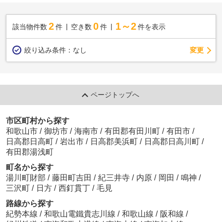
2
0
1～2
該当物件数
件
空き数
件
件を表示
変更
絞り込み条件：
なし
ページトップへ
市区町村から探す
和歌山市
/
御坊市
/
海南市
/
有田郡有田川町
/
有田市
/
日高郡日高町
/
岩出市
/
日高郡美浜町
/
日高郡日高川町
/
有田郡湯浅町
町名から探す
湯川町財部
/
藤田町吉田
/
紀三井寺
/
内原
/
岡田
/
鳴神
/
三沢町
/
日方
/
西釘貫丁
/
毛見
路線から探す
紀勢本線
/
和歌山電鐵貴志川線
/
和歌山線
/
阪和線
/