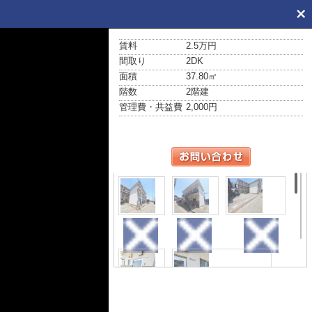
賃料
2.5万円
間取り
2DK
面積
37.80㎡
階数
2階建
管理費・共益費
2,000円
外観
外観
駐車場
玄関
セキュリティ