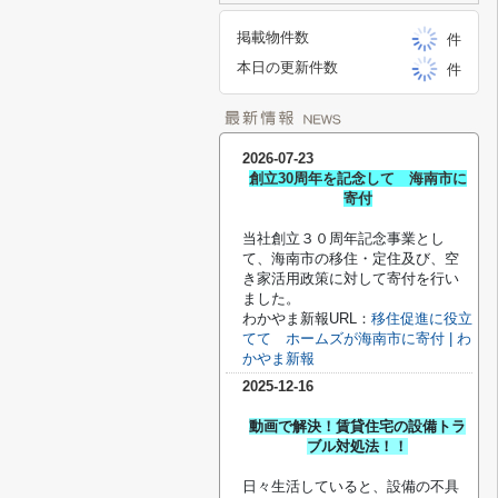
掲載物件数
件
本日の更新件数
件
2026-07-23
創立30周年を記念して 海南市に
寄付
当社創立３０周年記念事業とし
て、海南市の移住・定住及び、空
き家活用政策に対して寄付を行い
ました。
わかやま新報URL：
移住促進に役立
てて ホームズが海南市に寄付 | わ
かやま新報
2025-12-16
動画で解決！賃貸住宅の設備トラ
ブル対処法！！
日々生活していると、設備の不具