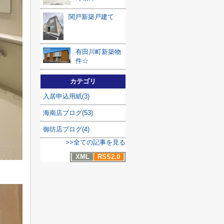
関戸新築戸建て
有田川町新築物
件☆
カテゴリ
入居申込用紙(3)
海南店ブログ(53)
御坊店ブログ(4)
>>全ての記事を見る
XML
RSS2.0