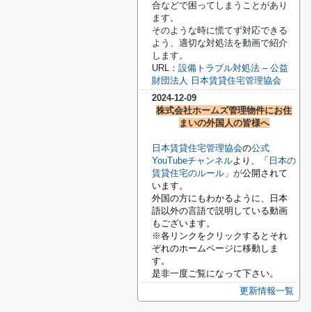
合などで困ってしまうことがあり
ます。
そのような時に慌てず対応できる
よう、適切な対処法を動画で紹介
します。
URL：
設備トラブル対処法 – 公益
財団法人 日本賃貸住宅管理協会
2024-12-09
株式会社ホームズ管理物件にお住
まいの外国人の皆様へ
日本賃貸住宅管理協会
の
公式
YouTubeチャンネル
より、「
日本の
賃貸住宅のルール
」が
公開されて
います。
外国の方にもわかるように、日本
語以外の言語で説明している動画
もございます。
※各リンクをクリックするとそれ
ぞれのホームページに移動しま
す。
是非一度ご覧になって下さい。
更新情報一覧