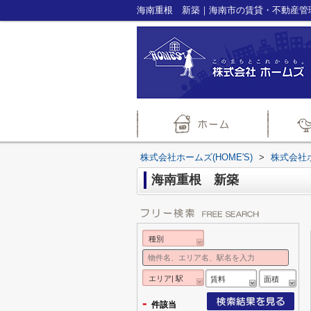
海南重根 新築｜海南市の賃貸・不動産管理の
株式会社ホームズ(HOME'S)
>
株式会社
海南重根 新築
種別
エリア| 駅
賃料
面積
-
件該当