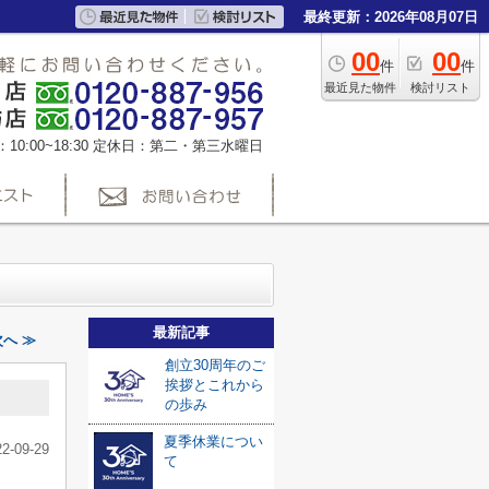
最終更新：2026年08月07日
00
00
件
件
最近見た物件
検討リスト
0:00~18:30
定休日：第二・第三水曜日
最新記事
へ ≫
創立30周年のご
挨拶とこれから
の歩み
夏季休業につい
22-09-29
て