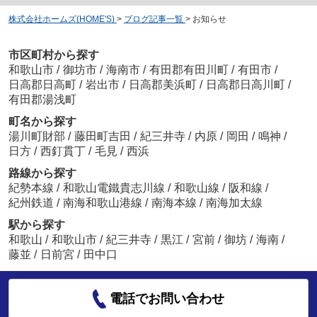
株式会社ホームズ(HOME'S)
>
ブログ記事一覧
>
お知らせ
市区町村から探す
和歌山市
/
御坊市
/
海南市
/
有田郡有田川町
/
有田市
/
日高郡日高町
/
岩出市
/
日高郡美浜町
/
日高郡日高川町
/
有田郡湯浅町
町名から探す
湯川町財部
/
藤田町吉田
/
紀三井寺
/
内原
/
岡田
/
鳴神
/
日方
/
西釘貫丁
/
毛見
/
西浜
路線から探す
紀勢本線
/
和歌山電鐵貴志川線
/
和歌山線
/
阪和線
/
紀州鉄道
/
南海和歌山港線
/
南海本線
/
南海加太線
駅から探す
和歌山
/
和歌山市
/
紀三井寺
/
黒江
/
宮前
/
御坊
/
海南
/
藤並
/
日前宮
/
田中口
電話でお問い合わせ