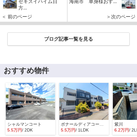
セキスイハイム日
海南市 単身様おす...
方...
＜ 前のページ
＞次のページ
ブログ記事一覧を見る
おすすめ物件
シャルマンコート
ボナールディアコートⅡ
紫川
5.5万円
/ 2DK
5.5万円
/ 1LDK
6.2万円
/ 2