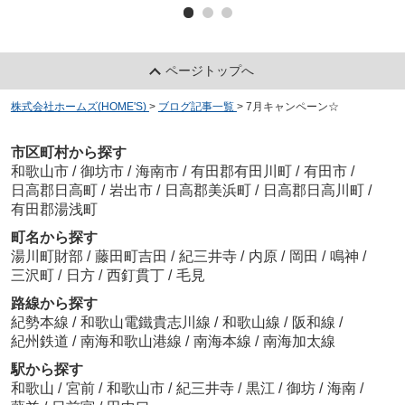
ページトップへ
株式会社ホームズ(HOME'S)
>
ブログ記事一覧
>
7月キャンペーン☆
市区町村から探す
和歌山市
/
御坊市
/
海南市
/
有田郡有田川町
/
有田市
/
日高郡日高町
/
岩出市
/
日高郡美浜町
/
日高郡日高川町
/
有田郡湯浅町
町名から探す
湯川町財部
/
藤田町吉田
/
紀三井寺
/
内原
/
岡田
/
鳴神
/
三沢町
/
日方
/
西釘貫丁
/
毛見
路線から探す
紀勢本線
/
和歌山電鐵貴志川線
/
和歌山線
/
阪和線
/
紀州鉄道
/
南海和歌山港線
/
南海本線
/
南海加太線
駅から探す
和歌山
/
宮前
/
和歌山市
/
紀三井寺
/
黒江
/
御坊
/
海南
/