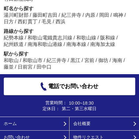
町名から探す
湯川町財部
/
藤田町吉田
/
紀三井寺
/
内原
/
岡田
/
鳴神
/
日方
/
西釘貫丁
/
毛見
/
西浜
路線から探す
紀勢本線
/
和歌山電鐵貴志川線
/
和歌山線
/
阪和線
/
紀州鉄道
/
南海和歌山港線
/
南海本線
/
南海加太線
駅から探す
和歌山
/
和歌山市
/
紀三井寺
/
黒江
/
宮前
/
御坊
/
海南
/
藤並
/
日前宮
/
田中口
電話でお問い合わせ
営業時間：
10:00~18:30
定休日：
第二・第三水曜日
ホーム
会社概要
お問い合わせ
物件リクエスト