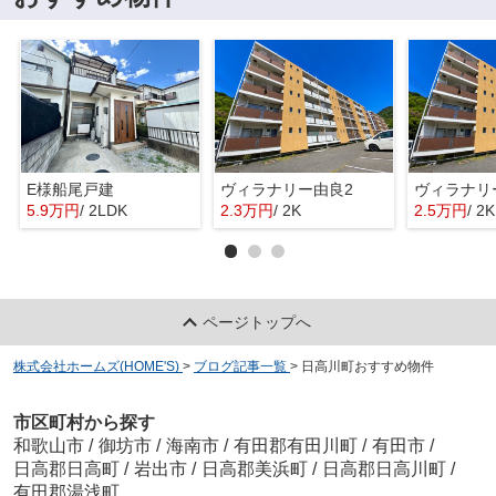
E様船尾戸建
ヴィラナリー由良2
ヴィラナリ
5.9万円
/ 2LDK
2.3万円
/ 2K
2.5万円
/ 2K
ページトップへ
株式会社ホームズ(HOME'S)
>
ブログ記事一覧
>
日高川町おすすめ物件
市区町村から探す
和歌山市
/
御坊市
/
海南市
/
有田郡有田川町
/
有田市
/
日高郡日高町
/
岩出市
/
日高郡美浜町
/
日高郡日高川町
/
有田郡湯浅町