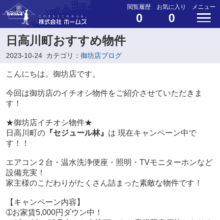
閲覧履歴
お気に入り
メニュー
0
0
日高川町おすすめ物件
2023-10-24
カテゴリ：
御坊店ブログ
こんにちは。御坊店です。
今回は御坊店のイチオシ物件をご紹介させていただきま
す！
★御坊店イチオシ物件★
日高川町の
『セジュール林』
は 現在キャンペーン中で
す！！
エアコン２台・温水洗浄便座・照明・TVモニターホンなど
設備充実！
家主様のこだわりがたくさん詰まった素敵な物件です！
【キャンペーン内容】
➀お家賃5,000円ダウン中！