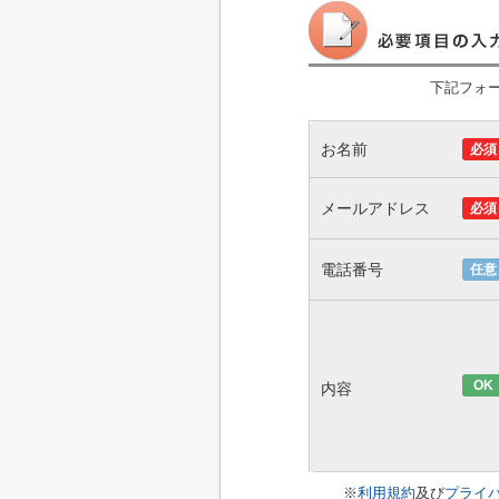
下記フォ
お名前
必須
メールアドレス
必須
電話番号
任意
OK
内容
※
利用規約
及び
プライ