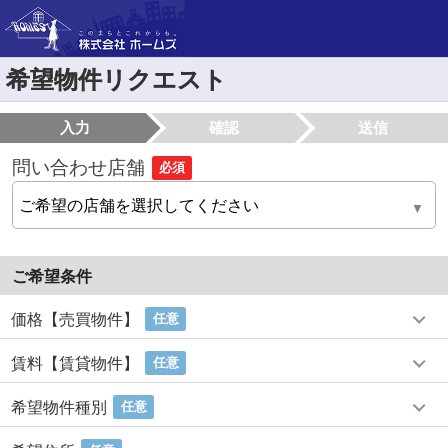
希望物件リクエスト
入力
確認
送信
問い合わせ店舗
必須
ご希望条件
価格【売買物件】
任意
賃料【賃貸物件】
任意
希望物件種別
任意