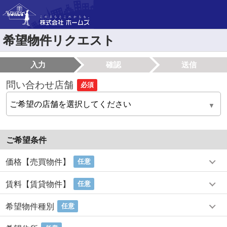
希望物件リクエスト
入力
確認
送信
問い合わせ店舗
必須
ご希望条件
価格【売買物件】
任意
賃料【賃貸物件】
任意
希望物件種別
任意