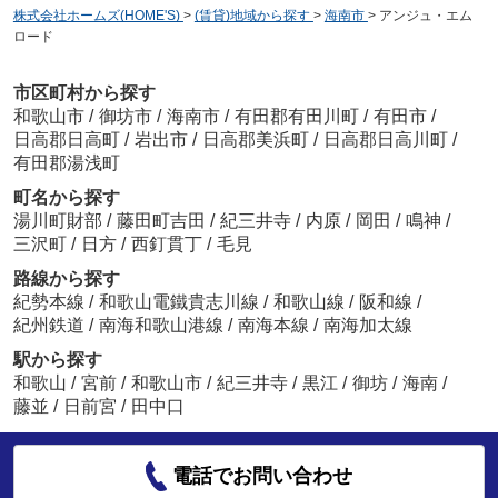
株式会社ホームズ(HOME'S)
>
(賃貸)地域から探す
>
海南市
>
アンジュ・エム
ロード
市区町村から探す
和歌山市
/
御坊市
/
海南市
/
有田郡有田川町
/
有田市
/
日高郡日高町
/
岩出市
/
日高郡美浜町
/
日高郡日高川町
/
有田郡湯浅町
町名から探す
湯川町財部
/
藤田町吉田
/
紀三井寺
/
内原
/
岡田
/
鳴神
/
三沢町
/
日方
/
西釘貫丁
/
毛見
路線から探す
紀勢本線
/
和歌山電鐵貴志川線
/
和歌山線
/
阪和線
/
紀州鉄道
/
南海和歌山港線
/
南海本線
/
南海加太線
駅から探す
和歌山
/
宮前
/
和歌山市
/
紀三井寺
/
黒江
/
御坊
/
海南
/
藤並
/
日前宮
/
田中口
電話でお問い合わせ