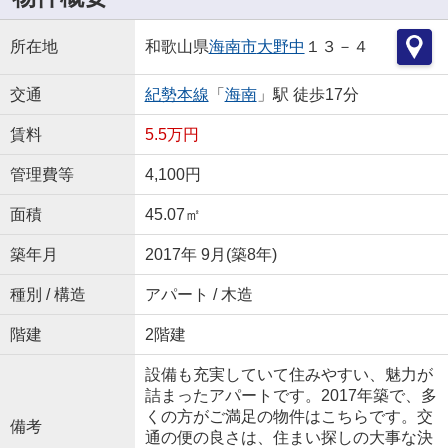
所在地
和歌山県
海南市
大野中
１３－４
交通
紀勢本線
「
海南
」駅 徒歩17分
賃料
5.5万円
管理費等
4,100円
面積
45.07㎡
築年月
2017年 9月(築8年)
種別 / 構造
アパート / 木造
階建
2階建
設備も充実していて住みやすい、魅力が
詰まったアパートです。2017年築で、多
くの方がご満足の物件はこちらです。交
備考
通の便の良さは、住まい探しの大事な決