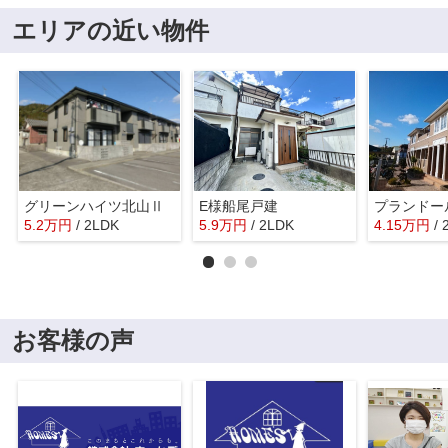
エリアの近い物件
グリーンハイツ北山Ⅱ
E様船尾戸建
プランドー
5.2
万
円
/ 2LDK
5.9
万
円
/ 2LDK
4.15
万
円
/ 
お客様の声