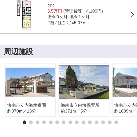
202
5.5万円
(管理費等：4,100円)
0ヶ月
1ヶ月
敷金
礼金
2階
45.07㎡
1LDK
周辺施設
海南市立内海幼稚園
海南市立内海保育所
海南市立内
約970m／13分
約371m／5分
約1089m／