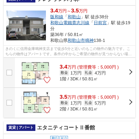
3.4
3.5
万円～
万円
阪和線
「
和歌山
」駅 徒歩38分
和歌山電鐵貴志川線
「
日前宮
」駅 徒歩19
分
築36年 / 50.81㎡
和歌山県
和歌山市
鳴神
138-1
きのくに信用金庫鳴神支店まで徒歩5分と近いのもこの物件の魅力です。こ
ちらの物件はアパートです。条件の中からご希望の物件が見つからない場合
は、当社スタッフまでお気軽にお尋ねく...
3.4
万
円
(管理費等：5,000円 )
1万円
4万円
敷金
礼金
1階 / 3DK / 50.81㎡
3.5
万
円
(管理費等：5,000円 )
1万円
5万円
敷金
礼金
2階 / 3DK / 50.81㎡
エタニティコートⅡ番館
賃貸 | アパート
敷0
礼0