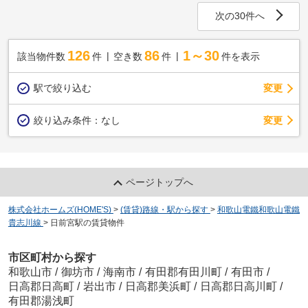
次の30件へ
126
86
1～30
該当物件数
件
空き数
件
件を表示
駅で絞り込む
変更
変更
絞り込み条件：
なし
ページトップへ
株式会社ホームズ(HOME'S)
>
(賃貸)路線・駅から探す
>
和歌山電鐵和歌山電鐵
貴志川線
>
日前宮駅の賃貸物件
市区町村から探す
和歌山市
/
御坊市
/
海南市
/
有田郡有田川町
/
有田市
/
日高郡日高町
/
岩出市
/
日高郡美浜町
/
日高郡日高川町
/
有田郡湯浅町