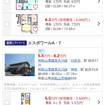
1万円
6万円
敷金
礼金
1階 / 2LDK / 58.27㎡
6.3
万
円
(管理費等：6,000円 )
1万円
7万円
敷金
礼金
2階 / 3LDK / 73.69㎡
エスポワールA・T
賃貸 | アパート
敷0
5.5
6.2
万円～
万円
和歌山電鐵貴志川線
「
日前宮
」駅 徒歩17
分
和歌山電鐵貴志川線
「
神前
」駅 徒歩31分
築18年 / 30.03㎡～37.78㎡
和歌山県
和歌山市
鳴神
929
新着情報：エスポワールA・Tの空室情報ならコチラ。きのくに信用金庫鳴神
支店が徒歩5分のところにあります。こちらの物件はアパートです。ホーム
ズは、あなたのご希望に適した物件のご...
5.5
万
円
(管理費等：3,500円 )
0ヶ月
5.5万円
敷金
礼金