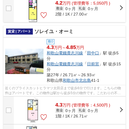
4.2
万
円
(管理費等：5,050円 )
0ヶ月
0ヶ月
敷金
礼金
2階 / 1K / 27.00㎡
ソレイユ・オーミ
賃貸 | アパート
敷0
4.3
4.85
万円～
万円
和歌山電鐵貴志川線
「
田中口
」駅 徒歩5
分
和歌山電鐵貴志川線
「
日前宮
」駅 徒歩15
分
築27年 / 26.71㎡～26.93㎡
和歌山県
和歌山市
北出島
41-1
近くのプライスカットヒラマツ太田店まで徒歩6分で行けます。こちらの物
件はアパートです。この物件は駅から徒歩5分の物件です。こだわりの不動
産情報を整理してお伝えします。ホーム...
4.3
万
円
(管理費等：4,500円 )
0ヶ月
0ヶ月
敷金
礼金
1階 / 1K / 26.71㎡