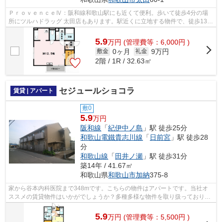
ＰｒｏｖｅｎｃｅⅣ：阪和線和歌山駅にも近くて便利。歩いて徒歩4分の場
所にツルハドラッグ 太田店もあります。駅近くに立地する物件で、徒歩13分
程でアクセスできます。こちらの物件は...
5.9
万
円
(管理費等：6,000円 )
0ヶ月
9万円
敷金
礼金
2階 / 1R / 32.63㎡
セジュールショコラ
賃貸 | アパート
敷0
5.9
万円
阪和線
「
紀伊中ノ島
」駅 徒歩25分
和歌山電鐵貴志川線
「
日前宮
」駅 徒歩28
分
和歌山線
「
田井ノ瀬
」駅 徒歩31分
築14年 / 41.67㎡
和歌山県
和歌山市
加納
375-8
家から谷本内科医院まで348mです。こちらの物件はアパートです。当社オ
ススメの賃貸物件はいかがでしょうか？多種多様な物件を取り扱っており、
利便性の高い物件をご紹介させていただ...
5.9
万
円
(管理費等：5,500円 )