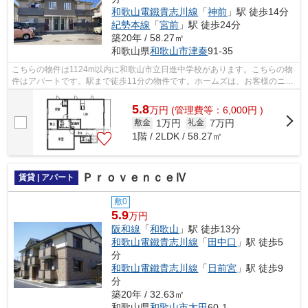
和歌山電鐵貴志川線
「
神前
」駅 徒歩14分
紀勢本線
「
宮前
」駅 徒歩24分
築20年 / 58.27㎡
和歌山県
和歌山市
津秦
91-35
こちらの物件は1124m以内に和歌山市立日進中学校があります。こちらの物
件はアパートです。駅まで徒歩11分の物件です。ホームズは、お客様のニー
ズにお応えするために豊富な物件数を取...
5.8
万
円
(管理費等：6,000円 )
1万円
7万円
敷金
礼金
1階 / 2LDK / 58.27㎡
ＰｒｏｖｅｎｃｅⅣ
賃貸 | アパート
敷0
5.9
万円
阪和線
「
和歌山
」駅 徒歩13分
和歌山電鐵貴志川線
「
田中口
」駅 徒歩5
分
和歌山電鐵貴志川線
「
日前宮
」駅 徒歩9
分
築20年 / 32.63㎡
和歌山県
和歌山市
太田
60-1