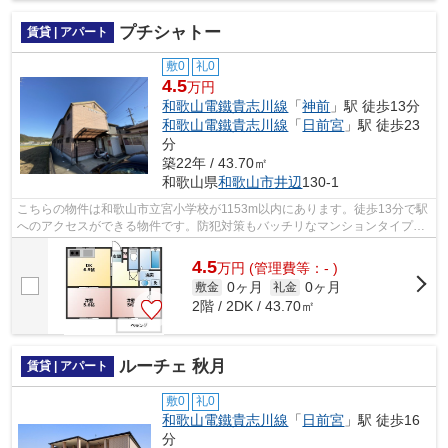
プチシャトー
賃貸 | アパート
敷0
礼0
4.5
万円
和歌山電鐵貴志川線
「
神前
」駅 徒歩13分
和歌山電鐵貴志川線
「
日前宮
」駅 徒歩23
分
築22年 / 43.70㎡
和歌山県
和歌山市
井辺
130-1
こちらの物件は和歌山市立宮小学校が1153m以内にあります。徒歩13分で駅
へのアクセスができる物件です。防犯対策もバッチリなマンションタイプの
物件です。様々な物件をご紹介しており...
4.5
万
円
(管理費等：- )
0ヶ月
0ヶ月
敷金
礼金
2階 / 2DK / 43.70㎡
ルーチェ 秋月
賃貸 | アパート
敷0
礼0
和歌山電鐵貴志川線
「
日前宮
」駅 徒歩16
分