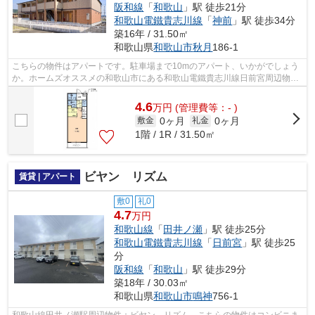
阪和線
「
和歌山
」駅 徒歩21分
和歌山電鐵貴志川線
「
神前
」駅 徒歩34分
築16年 / 31.50㎡
和歌山県
和歌山市
秋月
186-1
こちらの物件はアパートです。駐車場まで10mのアパート、いかがでしょう
か。ホームズオススメの和歌山市にある和歌山電鐵貴志川線日前宮周辺物件
はいかがでしょうか？多種多様な物件を...
4.6
万
円
(管理費等：- )
0ヶ月
0ヶ月
敷金
礼金
1階 / 1R / 31.50㎡
ビヤン リズム
賃貸 | アパート
敷0
礼0
4.7
万円
和歌山線
「
田井ノ瀬
」駅 徒歩25分
和歌山電鐵貴志川線
「
日前宮
」駅 徒歩25
分
阪和線
「
和歌山
」駅 徒歩29分
築18年 / 30.03㎡
和歌山県
和歌山市
鳴神
756-1