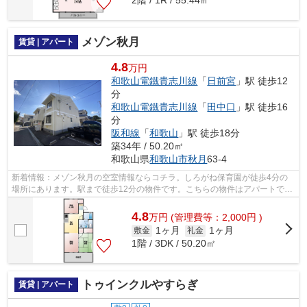
2階 / 1R / 55.44㎡
メゾン秋月
賃貸 | アパート
4.8
万円
和歌山電鐵貴志川線
「
日前宮
」駅 徒歩12
分
和歌山電鐵貴志川線
「
田中口
」駅 徒歩16
分
阪和線
「
和歌山
」駅 徒歩18分
築34年 / 50.20㎡
和歌山県
和歌山市
秋月
63-4
新着情報：メゾン秋月の空室情報ならコチラ。しろがね保育園が徒歩4分の
場所にあります。駅まで徒歩12分の物件です。こちらの物件はアパートで
す。取扱い物件数が多いホームズでなら、...
4.8
万
円
(管理費等：2,000円 )
1ヶ月
1ヶ月
敷金
礼金
1階 / 3DK / 50.20㎡
トゥインクルやすらぎ
賃貸 | アパート