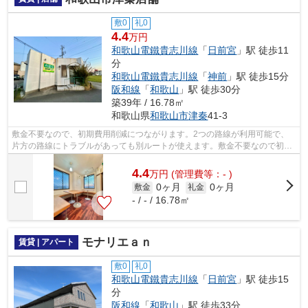
敷0
礼0
4.4
万円
和歌山電鐵貴志川線
「
日前宮
」駅 徒歩11
分
和歌山電鐵貴志川線
「
神前
」駅 徒歩15分
阪和線
「
和歌山
」駅 徒歩30分
築39年 / 16.78㎡
和歌山県
和歌山市
津秦
41-3
敷金不要なので、初期費用削減につながります。2つの路線が利用可能で、
片方の路線にトラブルがあっても別ルートが使えます。敷金不要なので初期
費用を抑えたい方におすすめです。
4.4
万
円
(管理費等：- )
0ヶ月
0ヶ月
敷金
礼金
- / - / 16.78㎡
モナリエａｎ
賃貸 | アパート
敷0
礼0
和歌山電鐵貴志川線
「
日前宮
」駅 徒歩15
分
阪和線
「
和歌山
」駅 徒歩33分