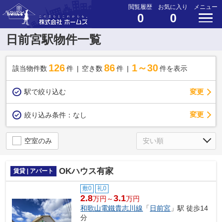
閲覧履歴
お気に入り
メニュー
0
0
日前宮駅物件一覧
126
86
1～30
該当物件数
件
空き数
件
件を表示
駅で絞り込む
変更
変更
絞り込み条件：
なし
空室のみ
OKハウス有家
賃貸 | アパート
敷0
礼0
2.8
3.1
万円～
万円
和歌山電鐵貴志川線
「
日前宮
」駅 徒歩14
分