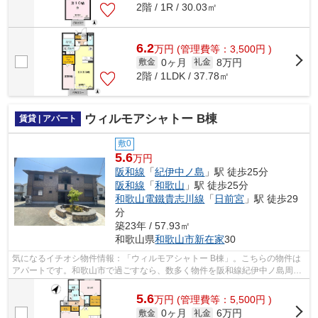
2階 / 1R / 30.03㎡
6.2
万
円
(管理費等：3,500円 )
0ヶ月
8万円
敷金
礼金
2階 / 1LDK / 37.78㎡
ウィルモアシャトー B棟
賃貸 | アパート
敷0
5.6
万円
阪和線
「
紀伊中ノ島
」駅 徒歩25分
阪和線
「
和歌山
」駅 徒歩25分
和歌山電鐵貴志川線
「
日前宮
」駅 徒歩29
分
築23年 / 57.93㎡
和歌山県
和歌山市
新在家
30
気になるイチオシ物件情報：「ウィルモアシャトー B棟」。こちらの物件は
アパートです。和歌山市で過ごすなら、数多く物件を阪和線紀伊中ノ島周辺
で公開中です。何でもホームズにお尋...
5.6
万
円
(管理費等：5,500円 )
0ヶ月
6万円
敷金
礼金