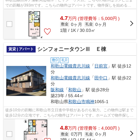
和歌山線田井ノ瀬駅周辺物件：ビヤン リズム。こちらの物件はコンビニま
での距離が393mです。こちらの物件はアパートです。物件探しを始めるの
であれば、ホームズから始めませんか？...
4.7
万
円
(管理費等：5,000円 )
0ヶ月
0ヶ月
敷金
礼金
1階 / 1K / 30.03㎡
シンフォニータウンⅢ Ｅ棟
賃貸 | アパート
敷0
礼0
和歌山電鐵貴志川線
「
日前宮
」駅 徒歩12
分
和歌山電鐵貴志川線
「
田中口
」駅 徒歩22
分
阪和線
「
和歌山
」駅 徒歩28分
築23年 / 55.44㎡
和歌山県
和歌山市
鳴神
1065-1
徒歩10分の距離に和歌山市立日進中学校があるのも魅力。この物件は駅まで
徒歩12分の立地です。こちらの物件はアパートです。ホームズで物件探しを
するなら、和歌山市エリアにある物件...
4.8
万
円
(管理費等：4,000円 )
0万円
0ヶ月
敷金
礼金