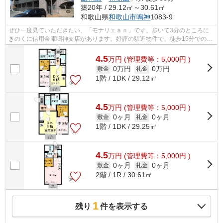
築20年 / 29.12㎡～30.61㎡
和歌山県
和歌山市
鳴神
1083-9
ぜひ一度見ていただきたい、「モナリエａｎ」です。歩いて3分のところに
きのくに信用金庫鳴神支店があります。好評の駅近物件で、徒歩15分でのア
クセスが可能です。こちらの物件はアパ...
4.5
万
円
(管理費等：5,000円 )
0万円
0万円
敷金
礼金
1階 / 1DK / 29.12㎡
4.5
万
円
(管理費等：5,000円 )
0ヶ月
0ヶ月
敷金
礼金
1階 / 1DK / 29.25㎡
4.5
万
円
(管理費等：5,000円 )
0ヶ月
0ヶ月
敷金
礼金
2階 / 1R / 30.61㎡
1
残り
件を表示する