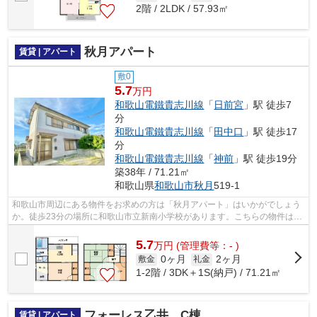
2階 / 2LDK / 57.93㎡
秋月アパート
賃貸 | アパート
敷0
5.7
万円
和歌山電鐵貴志川線
「
日前宮
」駅 徒歩7
分
和歌山電鐵貴志川線
「
田中口
」駅 徒歩17
分
和歌山電鐵貴志川線
「
神前
」駅 徒歩19分
築38年 / 71.21㎡
和歌山県
和歌山市
秋月
519-1
和歌山市周辺にある物件をお求めの方は「秋月アパート」はいかがでしょう
か。徒歩23分の場所に和歌山市立新南小学校があります。こちらの物件はア
パートです。駅まで徒歩7分なので、ア...
5.7
万
円
(管理費等：- )
0ヶ月
2ヶ月
敷金
礼金
1-2階 / 3DK＋1S(納戸) / 71.21㎡
フォーレス乙井 C棟
賃貸 | アパート