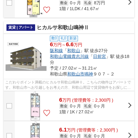
0ヶ月
8万円
敷金
礼金
1階 / 1LDK / 41.67㎡
ヒカルサ和歌山鳴神Ⅱ
賃貸 | アパート
敷0
礼0
新築
6
6.6
万円～
万円
阪和線
「
和歌山
」駅 徒歩27分
和歌山電鐵貴志川線
「
日前宮
」駅 徒歩18
分
予定 / 27.02㎡～31.21㎡
和歌山県
和歌山市
鳴神
９０７－２
こだわりポイント満載のヒカルサ和歌山鳴神Ⅱ。こちらの物件はアパートで
す。和歌山市へお引越しをお考えの方、和歌山周辺で賃貸物件をお探しにな
りませんか？お探しの際はホームズにお...
6
万
円
(管理費等：2,300円 )
0ヶ月
0ヶ月
敷金
礼金
1階 / 1K / 27.02㎡
6.1
万
円
(管理費等：2,300円 )
0ヶ月
0ヶ月
敷金
礼金