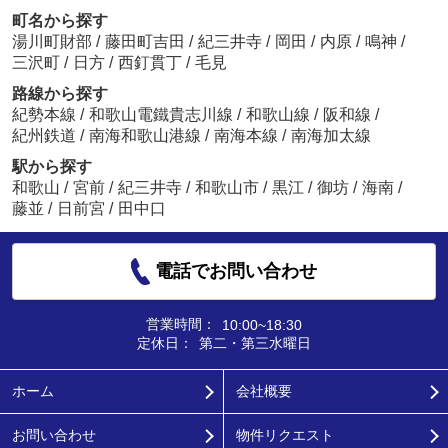
町名から探す
湯川町財部
/
藤田町吉田
/
紀三井寺
/
岡田
/
内原
/
鳴神
/
三沢町
/
日方
/
西釘貫丁
/
毛見
路線から探す
紀勢本線
/
和歌山電鐵貴志川線
/
和歌山線
/
阪和線
/
紀州鉄道
/
南海和歌山港線
/
南海本線
/
南海加太線
駅から探す
和歌山
/
宮前
/
紀三井寺
/
和歌山市
/
黒江
/
御坊
/
海南
/
藤並
/
日前宮
/
田中口
電話でお問い合わせ
営業時間：
10:00~18:30
定休日：
第二・第三水曜日
ホーム
会社概要
お問い合わせ
物件リクエスト