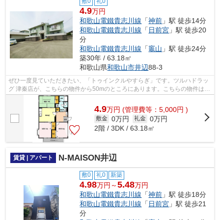
敷0
礼0
4.9
万円
和歌山電鐵貴志川線
「
神前
」駅 徒歩14分
和歌山電鐵貴志川線
「
日前宮
」駅 徒歩20
分
和歌山電鐵貴志川線
「
竈山
」駅 徒歩24分
築30年 / 63.18㎡
和歌山県
和歌山市
井辺
88-3
ぜひ一度見ていただきたい、「トゥインクルやすらぎ」です。ツルハドラッ
グ 津秦店が、こちらの物件から50mのところにあります。こちらの物件はア
パートです。徒歩14分で駅へのアクセ...
4.9
万
円
(管理費等：5,000円 )
0万円
0万円
敷金
礼金
2階 / 3DK / 63.18㎡
N-MAISON井辺
賃貸 | アパート
敷0
礼0
新築
4.98
5.48
万円～
万円
和歌山電鐵貴志川線
「
神前
」駅 徒歩18分
和歌山電鐵貴志川線
「
日前宮
」駅 徒歩21
分