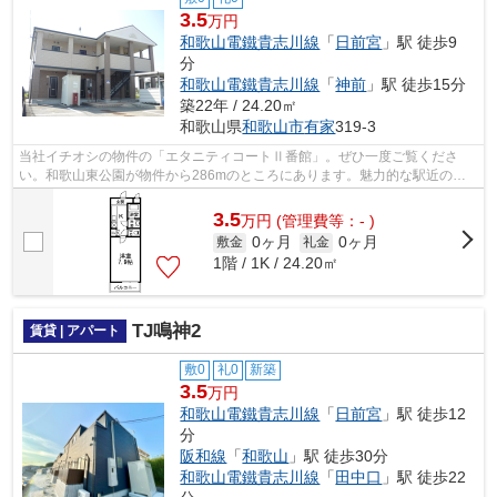
3.5
万円
和歌山電鐵貴志川線
「
日前宮
」駅 徒歩9
分
和歌山電鐵貴志川線
「
神前
」駅 徒歩15分
築22年 / 24.20㎡
和歌山県
和歌山市
有家
319-3
当社イチオシの物件の「エタニティコートⅡ番館」。ぜひ一度ご覧くださ
い。和歌山東公園が物件から286mのところにあります。魅力的な駅近の物
件で、駅まで徒歩9分です。こちらの物件は...
3.5
万
円
(管理費等：- )
0ヶ月
0ヶ月
敷金
礼金
1階 / 1K / 24.20㎡
TJ鳴神2
賃貸 | アパート
敷0
礼0
新築
3.5
万円
和歌山電鐵貴志川線
「
日前宮
」駅 徒歩12
分
阪和線
「
和歌山
」駅 徒歩30分
和歌山電鐵貴志川線
「
田中口
」駅 徒歩22