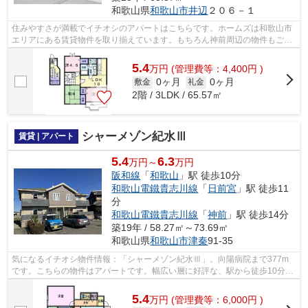
和歌山県
和歌山市
井辺
２０６－１
住みやすさが満載でイチオシのアパートはこちらです。ホームズは和歌山市
エリアにある賃貸物件を取り揃えています。もちろん神前周辺の物件もござ
います。ぜひご検討ください。
5.4
万
円
(管理費等：4,400円 )
0ヶ月
0ヶ月
敷金
礼金
2階 / 3LDK / 65.57㎡
シャーメゾン紀水Ⅲ
賃貸 | アパート
5.4
6.3
万円～
万円
阪和線
「
和歌山
」駅 徒歩10分
和歌山電鐵貴志川線
「
日前宮
」駅 徒歩11
分
和歌山電鐵貴志川線
「
神前
」駅 徒歩14分
築19年 / 58.27㎡～73.69㎡
和歌山県
和歌山市
津秦
91-35
気になるイチオシ物件情報：「シャーメゾン紀水Ⅲ」。向陽病院まで377m
です。こちらの物件はアパートです。幅広い層に好評な、駅から徒歩10分に
立地する物件です。和歌山市内の物件情報...
5.4
万
円
(管理費等：6,000円 )