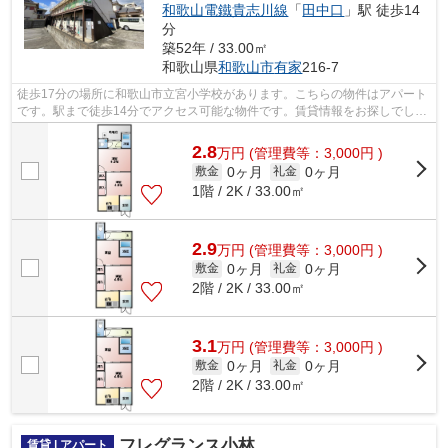
和歌山電鐵貴志川線
「
田中口
」駅 徒歩14
分
築52年 / 33.00㎡
和歌山県
和歌山市
有家
216-7
徒歩17分の場所に和歌山市立宮小学校があります。こちらの物件はアパート
です。駅まで徒歩14分でアクセス可能な物件です。賃貸情報をお探しでした
ら、ぜひホームズにお任せ下さい。当...
2.8
万
円
(管理費等：3,000円 )
0ヶ月
0ヶ月
敷金
礼金
1階 / 2K / 33.00㎡
2.9
万
円
(管理費等：3,000円 )
0ヶ月
0ヶ月
敷金
礼金
2階 / 2K / 33.00㎡
3.1
万
円
(管理費等：3,000円 )
0ヶ月
0ヶ月
敷金
礼金
2階 / 2K / 33.00㎡
フレグランス小林
賃貸 | アパート