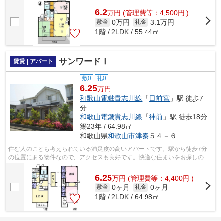
貸物件情報を豊富に取り扱っています...
6.2
万
円
(管理費等：4,500円 )
0万円
3.1万円
敷金
礼金
1階 / 2LDK / 55.44㎡
サンワードⅠ
賃貸 | アパート
敷0
礼0
6.25
万円
和歌山電鐵貴志川線
「
日前宮
」駅 徒歩7
分
和歌山電鐵貴志川線
「
神前
」駅 徒歩18分
築23年 / 64.98㎡
和歌山県
和歌山市
津秦
５４－６
住む人のことも考えられている満足度の高いアパートです。駅から徒歩7分
の位置にある物件なので、アクセスも良好です。快適な住まいをお探しの方
は、ぜひ当社へご連絡下さい。地域に詳...
6.25
万
円
(管理費等：4,400円 )
0ヶ月
0ヶ月
敷金
礼金
1階 / 2LDK / 64.98㎡