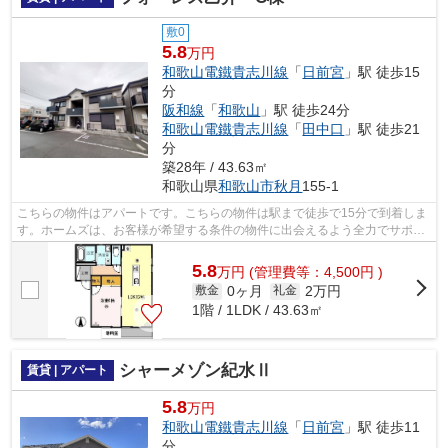
敷0
5.8
万円
和歌山電鐵貴志川線
「
日前宮
」駅 徒歩15
分
阪和線
「
和歌山
」駅 徒歩24分
和歌山電鐵貴志川線
「
田中口
」駅 徒歩21
分
築28年 / 43.63㎡
和歌山県
和歌山市
秋月
155-1
こちらの物件はアパートです。こちらの物件は駅まで徒歩で15分で到着しま
す。ホームズは、お客様が希望する条件の物件に出会えるよう全力でサポー
ト致します。どうぞご利用ください。
5.8
万
円
(管理費等：4,500円 )
0ヶ月
2万円
敷金
礼金
1階 / 1LDK / 43.63㎡
シャーメゾン紀水Ⅱ
賃貸 | アパート
5.8
万円
和歌山電鐵貴志川線
「
日前宮
」駅 徒歩11
分