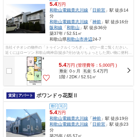
5.4
万円
和歌山電鐵貴志川線
「
日前宮
」駅 徒歩14
分
和歌山電鐵貴志川線
「
神前
」駅 徒歩16分
阪和線
「
和歌山
」駅 徒歩36分
築37年 / 52.51㎡
和歌山県
和歌山市
井辺
24-7
当社イチオシの物件の「トゥインクルくつろぎ」。ぜひ一度ご覧ください。
近くにはローソン 和歌山鳴神店(徒歩7分)がありちょっとした買い物に便利で
す。こちらの物件はアパートです。...
5.4
万
円
(管理費等：5,000円 )
0ヶ月
5.4万円
敷金
礼金
1階 / 2DK / 52.51㎡
ポワンドゥ花梨Ⅱ
賃貸 | アパート
敷0
礼0
5.4
万円
和歌山電鐵貴志川線
「
神前
」駅 徒歩19分
和歌山電鐵貴志川線
「
日前宮
」駅 徒歩23
分
築25年 / 65.57㎡