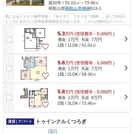
築20年 / 51.01㎡～73.46㎡
和歌山県
和歌山市
鳴神
513-1
気になるイチオシ物件情報：「ＭＡＳＴ ＣＯＵＲＴ鳴神」。歩いて6分の
ところにきのくに信用金庫鳴神支店があります。こちらの物件はアパートで
す。当社でしかご紹介できない物件も数...
5.3
万
円
(管理費等：5,000円 )
1万円
7万円
敷金
礼金
1階 / 1LDK / 51.01㎡
5.6
万
円
(管理費等：5,000円 )
1万円
7万円
敷金
礼金
1階 / 2LDK / 58.30㎡
5.8
万
円
(管理費等：5,000円 )
1万円
8万円
敷金
礼金
2階 / 3LDK / 73.46㎡
トゥインクルくつろぎ
賃貸 | アパート
敷0