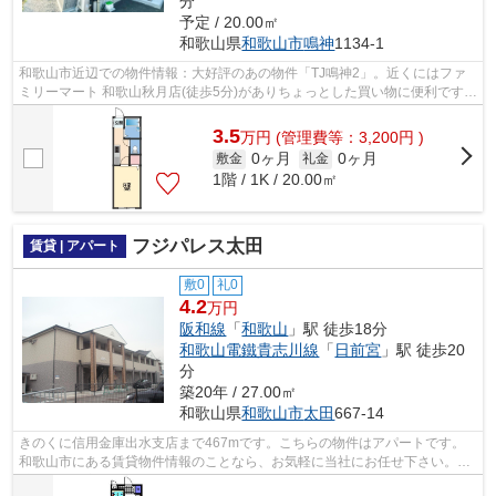
分
予定 / 20.00㎡
和歌山県
和歌山市
鳴神
1134-1
和歌山市近辺での物件情報：大好評のあの物件「TJ鳴神2」。近くにはファ
ミリーマート 和歌山秋月店(徒歩5分)がありちょっとした買い物に便利です。
こちらの物件はアパートです。駅まで...
3.5
万
円
(管理費等：3,200円 )
0ヶ月
0ヶ月
敷金
礼金
1階 / 1K / 20.00㎡
フジパレス太田
賃貸 | アパート
敷0
礼0
4.2
万円
阪和線
「
和歌山
」駅 徒歩18分
和歌山電鐵貴志川線
「
日前宮
」駅 徒歩20
分
築20年 / 27.00㎡
和歌山県
和歌山市
太田
667-14
きのくに信用金庫出水支店まで467mです。こちらの物件はアパートです。
和歌山市にある賃貸物件情報のことなら、お気軽に当社にお任せ下さい。賃
貸情報を豊富に取り扱っているので、お...