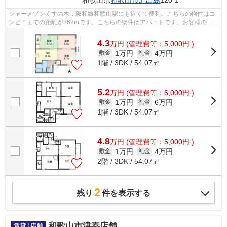
和歌山県
和歌山市
北出島
120-1
シャーメゾンくすの木：阪和線和歌山駅にも近くて便利。こちらの物件はコ
ンビニまでの距離が362mです。こちらの物件はアパートです。お客様の多
種多様なニーズに応えるべく、数多くの...
4.3
万
円
(管理費等：5,000円 )
1万円
4万円
敷金
礼金
1階 / 3DK / 54.07㎡
5.2
万
円
(管理費等：6,000円 )
1万円
6万円
敷金
礼金
1階 / 3DK / 54.07㎡
4.8
万
円
(管理費等：5,000円 )
1万円
4万円
敷金
礼金
2階 / 3DK / 54.07㎡
2
残り
件を表示する
和歌山市津秦店舗
賃貸 | 店舗