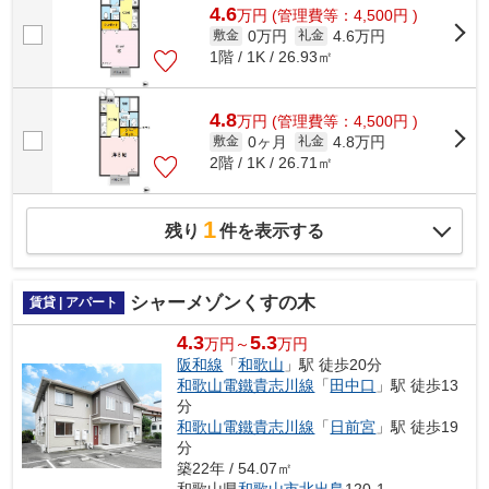
4.6
万
円
(管理費等：4,500円 )
0万円
4.6万円
敷金
礼金
1階 / 1K / 26.93㎡
4.8
万
円
(管理費等：4,500円 )
0ヶ月
4.8万円
敷金
礼金
2階 / 1K / 26.71㎡
1
残り
件を表示する
シャーメゾンくすの木
賃貸 | アパート
4.3
5.3
万円～
万円
阪和線
「
和歌山
」駅 徒歩20分
和歌山電鐵貴志川線
「
田中口
」駅 徒歩13
分
和歌山電鐵貴志川線
「
日前宮
」駅 徒歩19
分
築22年 / 54.07㎡