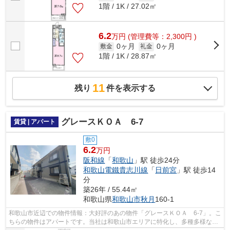
1階 / 1K / 27.02㎡
6.2
万
円
(管理費等：2,300円 )
0ヶ月
0ヶ月
敷金
礼金
1階 / 1K / 28.87㎡
11
残り
件を表示する
グレースＫＯＡ 6-7
賃貸 | アパート
敷0
6.2
万円
阪和線
「
和歌山
」駅 徒歩24分
和歌山電鐵貴志川線
「
日前宮
」駅 徒歩14
分
築26年 / 55.44㎡
和歌山県
和歌山市
秋月
160-1
和歌山市近辺での物件情報：大好評のあの物件「グレースＫＯＡ 6-7」。こ
ちらの物件はアパートです。当社は和歌山市エリアに特化し、多種多様な賃