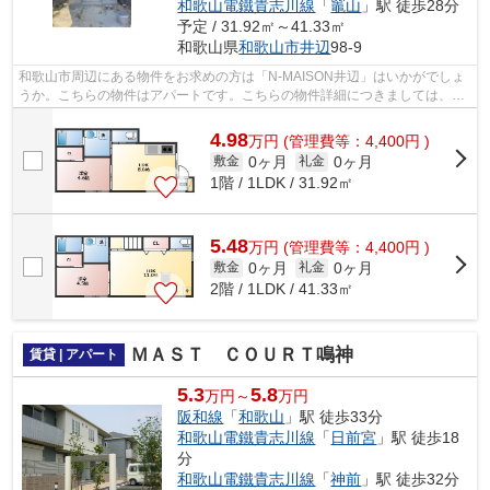
和歌山電鐵貴志川線
「
竈山
」駅 徒歩28分
予定 / 31.92㎡～41.33㎡
和歌山県
和歌山市
井辺
98-9
和歌山市周辺にある物件をお求めの方は「N-MAISON井辺」はいかがでしょ
うか。こちらの物件はアパートです。こちらの物件詳細につきましては、お
気軽にご連絡下さい。その際、和歌山電...
4.98
万
円
(管理費等：4,400円 )
0ヶ月
0ヶ月
敷金
礼金
1階 / 1LDK / 31.92㎡
5.48
万
円
(管理費等：4,400円 )
0ヶ月
0ヶ月
敷金
礼金
2階 / 1LDK / 41.33㎡
ＭＡＳＴ ＣＯＵＲＴ鳴神
賃貸 | アパート
5.3
5.8
万円～
万円
阪和線
「
和歌山
」駅 徒歩33分
和歌山電鐵貴志川線
「
日前宮
」駅 徒歩18
分
和歌山電鐵貴志川線
「
神前
」駅 徒歩32分