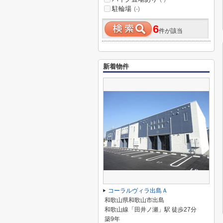
駐輪場
(-)
6
件が該当
新着物件
コーラルヴィラ出島Ａ
和歌山県和歌山市出島
和歌山線「田井ノ瀬」駅 徒歩27分
築9年