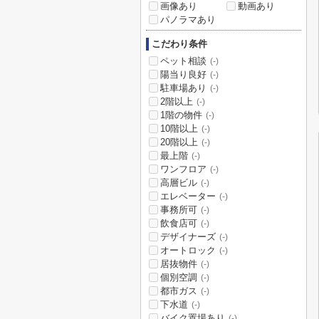
画像あり
動画あり
パノラマあり
こだわり条件
ペット相談
(-)
陽当り良好
(-)
駐車場あり
(-)
2階以上
(-)
1階の物件
(-)
10階以上
(-)
20階以上
(-)
最上階
(-)
ワンフロア
(-)
高層ビル
(-)
エレベーター
(-)
事務所可
(-)
飲食店可
(-)
デザイナーズ
(-)
オートロック
(-)
居抜物件
(-)
個別空調
(-)
都市ガス
(-)
下水道
(-)
バイク置場あり
(-)