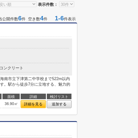
表示件数：
6
4
1-6
当公開件数
件 空き数
件
件表示
コンクリート
海南市立下津第二中学校まで522m以内
す。駅から徒歩7分に立地する、魅力的
面積
詳細
検討リスト
36.90㎡
詳細を見る
追加する