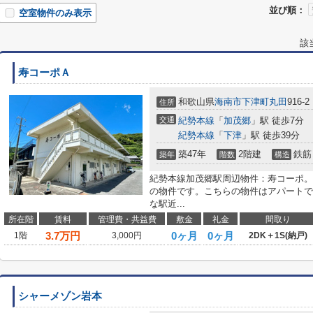
並び順：
空室物件のみ表示
該
寿コーポＡ
和歌山県
海南市
下津町丸田
916-2
住所
交通
紀勢本線
「
加茂郷
」駅 徒歩7分
紀勢本線
「
下津
」駅 徒歩39分
築47年
2階建
鉄筋
築年
階数
構造
紀勢本線加茂郷駅周辺物件：寿コーポ。
の物件です。こちらの物件はアパートで
な駅近...
所在階
賃料
管理費・共益費
敷金
礼金
間取り
3.7
万円
0ヶ月
0ヶ月
1階
3,000円
2DK＋1S(納戸)
シャーメゾン岩本