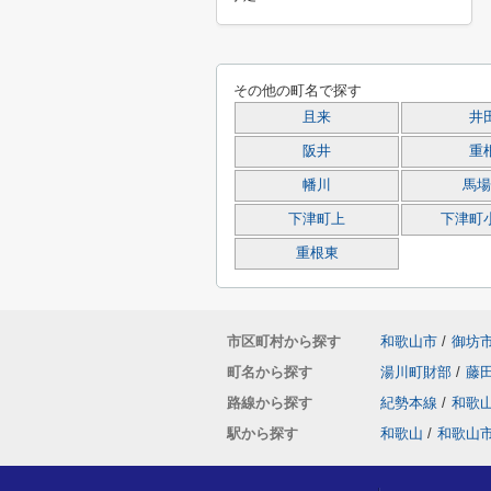
その他の町名で探す
且来
井
阪井
重
幡川
馬場
下津町上
下津町
重根東
市区町村から探す
和歌山市
/
御坊
町名から探す
湯川町財部
/
藤
路線から探す
紀勢本線
/
和歌
駅から探す
和歌山
/
和歌山