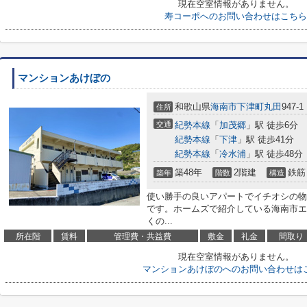
現在空室情報がありません。
寿コーポへのお問い合わせはこちら
マンションあけぼの
和歌山県
海南市
下津町丸田
947-1
住所
交通
紀勢本線
「
加茂郷
」駅 徒歩6分
紀勢本線
「
下津
」駅 徒歩41分
紀勢本線
「
冷水浦
」駅 徒歩48分
築48年
2階建
鉄筋
築年
階数
構造
使い勝手の良いアパートでイチオシの物
です。ホームズで紹介している海南市エ
くの...
所在階
賃料
管理費・共益費
敷金
礼金
間取り
現在空室情報がありません。
マンションあけぼのへのお問い合わせは