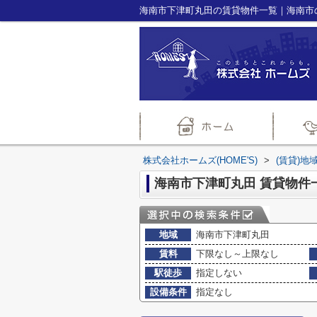
株式会社ホームズ(HOME'S)
>
(賃貸)地
海南市下津町丸田 賃貸物件
地域
海南市下津町丸田
賃料
下限なし～上限なし
駅徒歩
指定しない
設備条件
指定なし