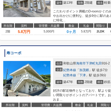
築13年
2階建
軽量
築年
階数
構造
こだわりポイント満載のD-roomかぐ
やお出かけに便利な、徒歩9分に駅のあ
に特化...
所在階
賃料
管理費・共益費
敷金
礼金
間取り
5.8
万円
0ヶ月
2階
5,000円
5.8万円
2LDK
寿コーポ
和歌山県
海南市
下津町丸田
916-2
住所
交通
紀勢本線
「
加茂郷
」駅 徒歩7分
紀勢本線
「
下津
」駅 徒歩39分
築47年
2階建
鉄筋
築年
階数
構造
好評の駅近物件となっており、駅より徒
い間取りがポイントのアパートです。お
おま...
所在階
賃料
管理費・共益費
敷金
礼金
間取り