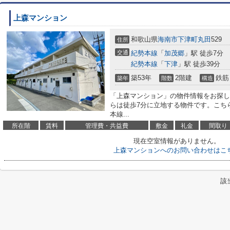
上森マンション
和歌山県
海南市
下津町丸田
529
住所
交通
紀勢本線
「
加茂郷
」駅 徒歩7分
紀勢本線
「
下津
」駅 徒歩39分
築53年
2階建
鉄筋
築年
階数
構造
「上森マンション」の物件情報をお探し
らは徒歩7分に立地する物件です。こち
本線...
所在階
賃料
管理費・共益費
敷金
礼金
間取り
現在空室情報がありません。
上森マンションへのお問い合わせはこ
該