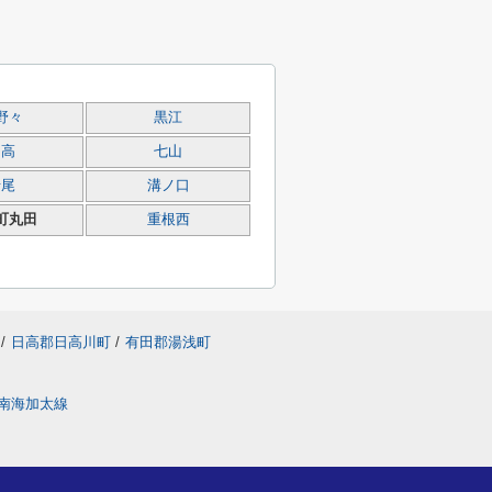
野々
黒江
名高
七山
船尾
溝ノ口
町丸田
重根西
/
日高郡日高川町
/
有田郡湯浅町
南海加太線