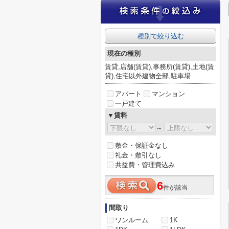
種別で絞り込む
現在の種別
賃貸,店舗(賃貸),事務所(賃貸),土地(賃
貸),住宅以外建物全部,駐車場
アパート
マンション
一戸建て
▼賃料
～
敷金・保証金なし
礼金・敷引なし
共益費・管理費込み
6
件が該当
間取り
ワンルーム
1K