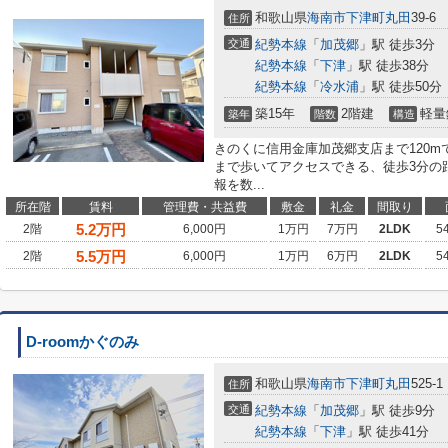
和歌山県
海南市
下津町丸田
39-6
住所
交通
紀勢本線
「
加茂郷
」駅 徒歩3分
紀勢本線
「
下津
」駅 徒歩38分
紀勢本線
「
冷水浦
」駅 徒歩50分
築15年
2階建
軽量
築年
階数
構造
きのくに信用金庫加茂郷支店まで120
まで歩いてアクセスできる、徒歩3分の
報を数...
所在階
賃料
管理費・共益費
敷金
礼金
間取り
5.2
万円
2階
6,000円
1万円
7万円
2LDK
5
5.5
万円
2階
6,000円
1万円
6万円
2LDK
5
D-roomかぐのみ
和歌山県
海南市
下津町丸田
525-1
住所
交通
紀勢本線
「
加茂郷
」駅 徒歩9分
紀勢本線
「
下津
」駅 徒歩41分