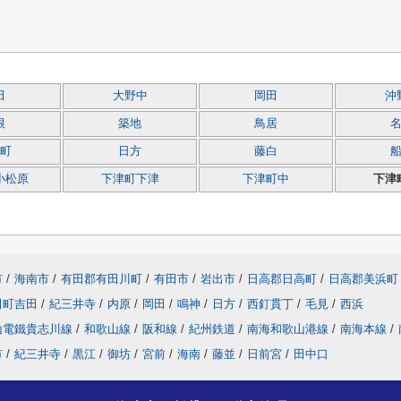
田
大野中
岡田
沖
根
築地
鳥居
町
日方
藤白
小松原
下津町下津
下津町中
下津
市
/
海南市
/
有田郡有田川町
/
有田市
/
岩出市
/
日高郡日高町
/
日高郡美浜町
田町吉田
/
紀三井寺
/
内原
/
岡田
/
鳴神
/
日方
/
西釘貫丁
/
毛見
/
西浜
山電鐵貴志川線
/
和歌山線
/
阪和線
/
紀州鉄道
/
南海和歌山港線
/
南海本線
/
市
/
紀三井寺
/
黒江
/
御坊
/
宮前
/
海南
/
藤並
/
日前宮
/
田中口