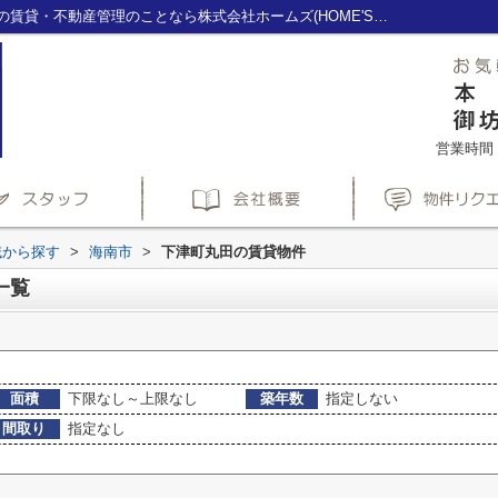
海南市下津町丸田の賃貸物件一覧｜海南市の賃貸・不動産管理のことなら株式会社ホームズ(HOME'S)へ
営業時間：1
域から探す
>
海南市
>
下津町丸田の賃貸物件
一覧
面積
下限なし～上限なし
築年数
指定しない
間取り
指定なし