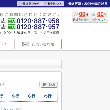
最終更新：2026年08月08日
00
00
件
件
最近見た物件
検討リスト
0:00~18:30
定休日：第二・第三水曜日
行
や行
ら行
わ行
5
次へ>>
最初