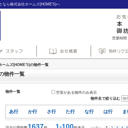
ら株式会社ホームズ(HOME'S)へ
営業時間：1
ームズ(HOME'S)の物件一覧
)の物件一覧
物件一覧
空室がある物件のみ表示
物件名で絞り込む
あ行
か行
さ行
た行
な行
は行
ま
1637
1-100
該当公開件数
件
件表示
<<前へ
1
2
3
4