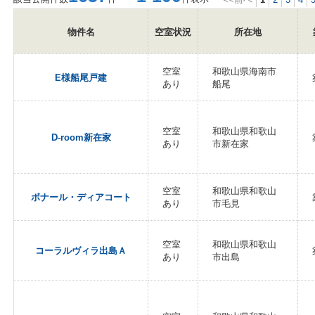
物件名
空室状況
所在地
空室
和歌山県海南市
E様船尾戸建
あり
船尾
空室
和歌山県和歌山
D-room新在家
あり
市新在家
空室
和歌山県和歌山
ボナール・ディアコート
あり
市毛見
空室
和歌山県和歌山
コーラルヴィラ出島Ａ
あり
市出島