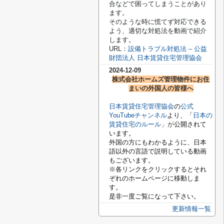
合などで困ってしまうことがあり
ます。
そのような時に慌てず対応できる
よう、適切な対処法を動画で紹介
します。
URL：
設備トラブル対処法 – 公益
財団法人 日本賃貸住宅管理協会
2024-12-09
株式会社ホームズ管理物件にお住
まいの外国人の皆様へ
日本賃貸住宅管理協会
の
公式
YouTubeチャンネル
より、「
日本の
賃貸住宅のルール
」が
公開されて
います。
外国の方にもわかるように、日本
語以外の言語で説明している動画
もございます。
※各リンクをクリックするとそれ
ぞれのホームページに移動しま
す。
是非一度ご覧になって下さい。
更新情報一覧