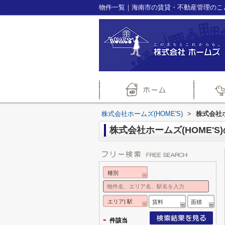
物件一覧｜海南市の賃貸・不動産管理のことな
株式会社ホームズ(HOME'S)
>
株式会社ホ
株式会社ホームズ(HOME'S
種別
エリア| 駅
賃料
面積
-
件該当