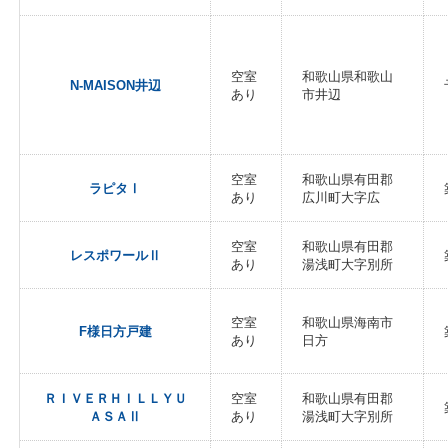
空室
和歌山県和歌山
N-MAISON井辺
あり
市井辺
空室
和歌山県有田郡
ラピタⅠ
あり
広川町大字広
空室
和歌山県有田郡
レスポワールⅡ
あり
湯浅町大字別所
空室
和歌山県海南市
F様日方戸建
あり
日方
ＲＩＶＥＲＨＩＬＬＹＵ
空室
和歌山県有田郡
ＡＳＡⅡ
あり
湯浅町大字別所