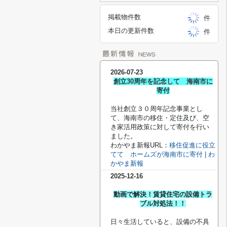
掲載物件数
件
本日の更新件数
件
2026-07-23
創立30周年を記念して 海南市に
寄付
当社創立３０周年記念事業とし
て、海南市の移住・定住及び、空
き家活用政策に対して寄付を行い
ました。
わかやま新報URL：
移住促進に役立
てて ホームズが海南市に寄付 | わ
かやま新報
2025-12-16
動画で解決！賃貸住宅の設備トラ
ブル対処法！！
日々生活していると、設備の不具