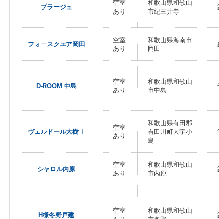
空室
和歌山県和歌山
プラージュ
あり
市紀三井寺
空室
和歌山県海南市
フォースクエア岡田
あり
岡田
空室
和歌山県和歌山
D-ROOM 中島
あり
市中島
和歌山県有田郡
空室
ヴェルドール大樹Ⅰ
有田川町大字小
あり
島
空室
和歌山県和歌山
シャロル内原
あり
市内原
空室
和歌山県和歌山
H様冬野戸建