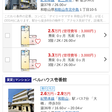
紀勢本線
「
紀三井寺
」駅 徒歩38分
築37年 / 26.00㎡
和歌山県
和歌山市
北中島
１丁目10-5
こだわり条件の定番。コンビニ「デイリーヤマザキ 和歌山手平店」が近く
(331m)にあります。駅から徒歩8分の物件で、アクセス良好です。設備充
実、防犯性も高い安心のマンション物件で...
2.5
万
円
(管理費等：3,000円 )
0ヶ月
0ヶ月
敷金
礼金
3階 / 2K / 26.00㎡
3.3
万
円
(管理費等：3,000円 )
0ヶ月
0ヶ月
敷金
礼金
3階 / 2K / 26.00㎡
ベルハウス壱番館
賃貸 | マンション
敷0
礼0
2.6
2.9
万円～
万円
紀勢本線
「
和歌山
」駅 バス7分 「大
橋」 停歩3分
築36年 / 16.60㎡～20.04㎡