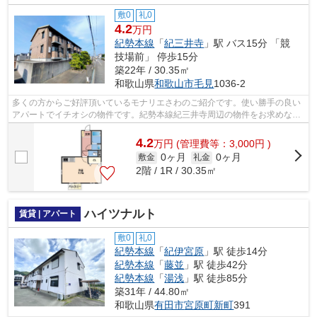
敷0
礼0
4.2
万円
紀勢本線
「
紀三井寺
」駅 バス15分 「競
技場前」 停歩15分
築22年 / 30.35㎡
和歌山県
和歌山市
毛見
1036-2
多くの方からご好評頂いているモナリエさわのご紹介です。使い勝手の良い
アパートでイチオシの物件です。紀勢本線紀三井寺周辺の物件をお求めな
ら、直接ホームズまでお越しいただき物...
4.2
万
円
(管理費等：3,000円 )
0ヶ月
0ヶ月
敷金
礼金
2階 / 1R / 30.35㎡
ハイツナルト
賃貸 | アパート
敷0
礼0
紀勢本線
「
紀伊宮原
」駅 徒歩14分
紀勢本線
「
藤並
」駅 徒歩42分
紀勢本線
「
湯浅
」駅 徒歩85分
築31年 / 44.80㎡
和歌山県
有田市
宮原町新町
391