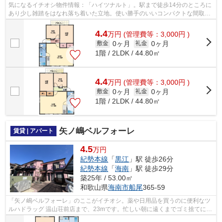
気になるイチオシ物件情報：「ハイツナルト」。駅まで徒歩14分のところに
あり少し雑踏をはなれ落ち着いた立地。使い勝手のいいコンパクトな間取り
が特徴。お客様のご希望の物件探しを...
4.4
万
円
(管理費等：3,000円 )
0ヶ月
0ヶ月
敷金
礼金
1階 / 2LDK / 44.80㎡
4.4
万
円
(管理費等：3,000円 )
0ヶ月
0ヶ月
敷金
礼金
1階 / 2LDK / 44.80㎡
矢ノ嶋ベルフォーレ
賃貸 | アパート
4.5
万円
紀勢本線
「
黒江
」駅 徒歩26分
紀勢本線
「
海南
」駅 徒歩29分
築25年 / 53.00㎡
和歌山県
海南市
船尾
365-59
「矢ノ嶋ベルフォーレ」のここがイチオシ。薬や日用品を買うのに便利なツ
ルハドラッグ 温山荘前店まで、23mです。忙しい朝に遠くまでゴミ捨てに行
かずに済むように、共用部にゴミ置き...