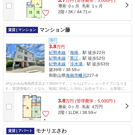
万
円
(管理費等：3,000円 )
0ヶ月
1ヶ月
敷金
礼金
2階 / 3K / 44.71㎡
マンション藤
賃貸 | マンション
敷0
3.8
万円
紀勢本線
「
海南
」駅 徒歩22分
紀勢本線
「
黒江
」駅 徒歩52分
紀勢本線
「
冷水浦
」駅 徒歩53分
築39年 / 38.59㎡
和歌山県
海南市
幡川
227-4
JAながみね海南西支店まで360mです。こちらはマンションタイプになりま
す。賃貸情報のことなら、地域に特化した当社にお任せ下さい。お客様にご
満足していただけるよう、全力でサポー...
3.8
万
円
(管理費等：5,000円 )
0ヶ月
4万円
敷金
礼金
2階 / 1LDK / 38.59㎡
モナリエさわ
賃貸 | アパート