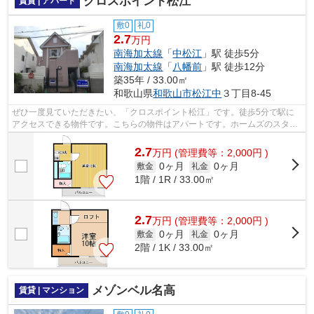
クロスポイント松江
賃貸 | アパート
敷0
礼0
2.7
万円
南海加太線
「
中松江
」駅 徒歩5分
南海加太線
「
八幡前
」駅 徒歩12分
築35年 / 33.00㎡
和歌山県
和歌山市
松江中
３丁目8-45
ぜひ一度見ていただきたい、「クロスポイント松江」です。徒歩5分で駅に
アクセスできる物件です。こちらの物件はアパートです。ホームズのスタッ
フが、真心込めて物件をご紹介いたしま...
2.7
万
円
(管理費等：2,000円 )
0ヶ月
0ヶ月
敷金
礼金
1階 / 1R / 33.00㎡
2.7
万
円
(管理費等：2,000円 )
0ヶ月
0ヶ月
敷金
礼金
2階 / 1K / 33.00㎡
メゾンベル名高
賃貸 | マンション