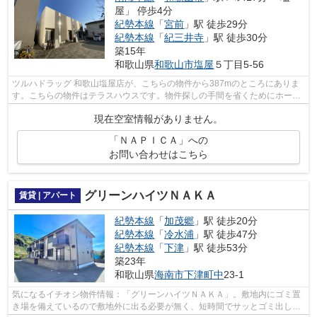
屋」 停歩4分
紀勢本線
「
宮前
」駅 徒歩29分
紀勢本線
「
紀三井寺
」駅 徒歩30分
築15年
和歌山県
和歌山市
塩屋
５丁目5-56
ツルハドラッグ 和歌山塩屋店が、こちらの物件から387mのところにありま
す。こちらの物件はテラスハウスです。物件探しの手間を省くためにホーム
ズが和歌山市から好条件の物件をご紹介...
現在空室情報がありません。
「ＮＡＰＩＣＡ」への
お問い合わせはこちら
グリーンハイツＮＡＫＡ
賃貸 | アパート
紀勢本線
「
加茂郷
」駅 徒歩20分
紀勢本線
「
冷水浦
」駅 徒歩47分
紀勢本線
「
下津
」駅 徒歩53分
築23年
和歌山県
海南市
下津町中
23-1
気になるイチオシ物件情報：「グリーンハイツＮＡＫＡ」。敷地内にゴミ置
き場を備えているので敷地外に出る必要が無く、短時間でサッとゴミ出しを