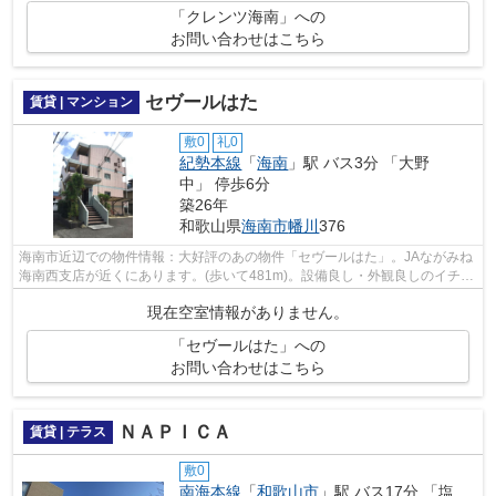
「クレンツ海南」への
お問い合わせはこちら
セヴールはた
賃貸 | マンション
敷0
礼0
紀勢本線
「
海南
」駅 バス3分 「大野
中」 停歩6分
築26年
和歌山県
海南市
幡川
376
海南市近辺での物件情報：大好評のあの物件「セヴールはた」。JAながみね
海南西支店が近くにあります。(歩いて481m)。設備良し・外観良しのイチオ
シの物件。賃貸物件のことなら、当社...
現在空室情報がありません。
「セヴールはた」への
お問い合わせはこちら
ＮＡＰＩＣＡ
賃貸 | テラス
敷0
南海本線
「
和歌山市
」駅 バス17分 「塩