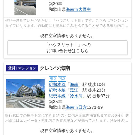
築30年
和歌山県
海南市
大野中
ぜひ一度見ていただきたい、「ハウスリットⅢ」です。こちらはマンション
タイプになります。通勤前にも簡単にごみを捨てることができる敷地内ごみ
置き場付きの物件です。できるだけ早め...
現在空室情報がありません。
「ハウスリットⅢ」への
お問い合わせはこちら
クレンツ海南
賃貸 | マンション
敷0
礼0
紀勢本線
「
海南
」駅 徒歩10分
紀勢本線
「
黒江
」駅 徒歩23分
紀勢本線
「
冷水浦
」駅 徒歩37分
築35年
和歌山県
海南市
日方
1271-99
銀行窓口での用事も楽にできる(きのくに信用金庫内海支店まで徒歩6分)。共
用部にはエレベータ・敷地内ごみ置き場などが揃っております。利便性の高
い徒歩10分の物件です。こちらの物件...
現在空室情報がありません。