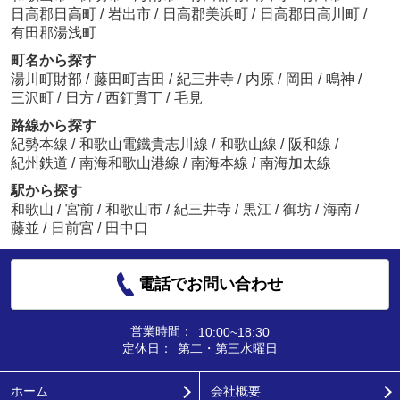
日高郡日高町
/
岩出市
/
日高郡美浜町
/
日高郡日高川町
/
有田郡湯浅町
町名から探す
湯川町財部
/
藤田町吉田
/
紀三井寺
/
内原
/
岡田
/
鳴神
/
三沢町
/
日方
/
西釘貫丁
/
毛見
路線から探す
紀勢本線
/
和歌山電鐵貴志川線
/
和歌山線
/
阪和線
/
紀州鉄道
/
南海和歌山港線
/
南海本線
/
南海加太線
駅から探す
和歌山
/
宮前
/
和歌山市
/
紀三井寺
/
黒江
/
御坊
/
海南
/
藤並
/
日前宮
/
田中口
電話でお問い合わせ
営業時間：
10:00~18:30
定休日：
第二・第三水曜日
ホーム
会社概要