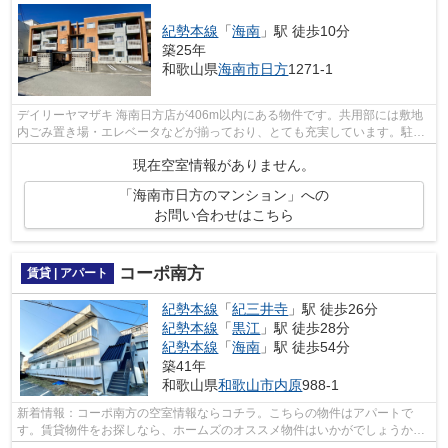
紀勢本線
「
海南
」駅 徒歩10分
築25年
和歌山県
海南市
日方
1271-1
デイリーヤマザキ 海南日方店が406m以内にある物件です。共用部には敷地
内ごみ置き場・エレベータなどが揃っており、とても充実しています。駐車
場は物件から約3mです。こちらの物件は...
現在空室情報がありません。
「海南市日方のマンション」への
お問い合わせはこちら
コーポ南方
賃貸 | アパート
紀勢本線
「
紀三井寺
」駅 徒歩26分
紀勢本線
「
黒江
」駅 徒歩28分
紀勢本線
「
海南
」駅 徒歩54分
築41年
和歌山県
和歌山市
内原
988-1
新着情報：コーポ南方の空室情報ならコチラ。こちらの物件はアパートで
す。賃貸物件をお探しなら、ホームズのオススメ物件はいかがでしょうか？
多種多様な物件情報を取り扱っているの...