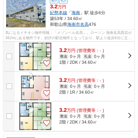
敷0
礼0
3.2
万円
紀勢本線
「
海南
」駅 徒歩6分
築53年 / 34.60㎡
和歌山県
海南市
名高
476
気になるイチオシ物件情報：「メゾンベル名高」。ローソン 海南名高西店が
382mにある物件です。好評の駅近物件となっており、駅より徒歩6分に立地
しています。防犯対策もバッチリなマ...
3.2
万
円
(管理費等：- )
0ヶ月
0ヶ月
敷金
礼金
1階 / 2DK / 34.60㎡
3.2
万
円
(管理費等：- )
0ヶ月
0ヶ月
敷金
礼金
2階 / 1R / 34.60㎡
3.2
万
円
(管理費等：- )
0ヶ月
0ヶ月
敷金
礼金
2階 / 2DK / 34.60㎡