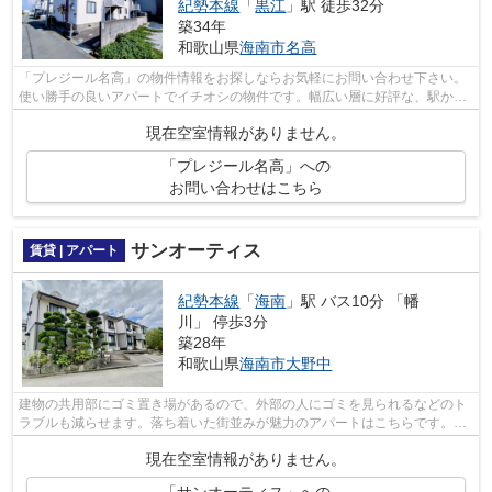
紀勢本線
「
黒江
」駅 徒歩32分
築34年
和歌山県
海南市
名高
「プレジール名高」の物件情報をお探しならお気軽にお問い合わせ下さい。
使い勝手の良いアパートでイチオシの物件です。幅広い層に好評な、駅から
徒歩7分に立地する物件です。賃貸情報...
現在空室情報がありません。
「プレジール名高」への
お問い合わせはこちら
サンオーティス
賃貸 | アパート
紀勢本線
「
海南
」駅 バス10分 「幡
川」 停歩3分
築28年
和歌山県
海南市
大野中
建物の共用部にゴミ置き場があるので、外部の人にゴミを見られるなどのト
ラブルも減らせます。落ち着いた街並みが魅力のアパートはこちらです。紀
勢本線海南近辺の物件情報の量は、豊...
現在空室情報がありません。