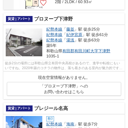
2階 / 2LDK / 60.93㎡
プロヌーブ下津野
賃貸 | アパート
紀勢本線
「
藤並
」駅 徒歩25分
紀勢本線
「
紀伊宮原
」駅 徒歩61分
紀勢本線
「
湯浅
」駅 徒歩63分
築5年
和歌山県
有田郡有田川町
大字下津野
1035-1
徒歩2分の場所には和歌山県立有田中央高校があるので、進学や転校にもい
いですね。2020年築のコチラの物件は、落ち着きのある室内が魅力的です。
こちらの物件はアパートです。まだ気に...
現在空室情報がありません。
「プロヌーブ下津野」への
お問い合わせはこちら
プレジール名高
賃貸 | アパート
敷0
紀勢本線
「
海南
」駅 徒歩7分