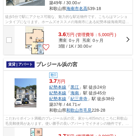
築49年 / 30.00㎡
和歌山県
海南市
名高
539-18
徒歩5分で駅にアクセス可能な、魅力的な駅近物件です。こちらはマンショ
ンタイプになります。ホームズオススメの海南市にある紀勢本線海南周辺物
件はいかがでしょうか？多種多様な物件...
3.6
万
円
(管理費等：5,000円 )
0ヶ月
0ヶ月
敷金
礼金
3階 / 1K / 30.00㎡
プレジール浜の宮
賃貸 | アパート
敷0
3.7
万円
紀勢本線
「
黒江
」駅 徒歩24分
紀勢本線
「
海南
」駅 徒歩45分
紀勢本線
「
紀三井寺
」駅 徒歩38分
築37年 / 44.71㎡
和歌山県
和歌山市
毛見
228-28
こだわりポイント満載のプレジール浜の宮。家から405mのところに和歌山
毛見郵便局があります。使い勝手の良いアパートでイチオシの物件です。紀
勢本線黒江近辺の物件情報の量は、豊富...
3.7