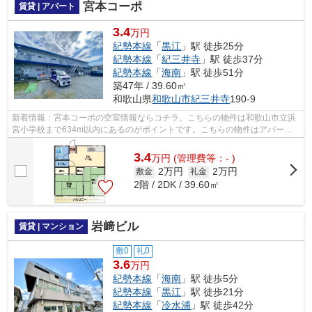
宮本コーポ
賃貸 | アパート
3.4
万円
紀勢本線
「
黒江
」駅 徒歩25分
紀勢本線
「
紀三井寺
」駅 徒歩37分
紀勢本線
「
海南
」駅 徒歩51分
築47年 / 39.60㎡
和歌山県
和歌山市
紀三井寺
190-9
新着情報：宮本コーポの空室情報ならコチラ。こちらの物件は和歌山市立浜
宮小学校まで634m以内にあるのがポイントです。こちらの物件はアパート
です。和歌山市にある紀勢本線黒江周辺...
3.4
万
円
(管理費等：- )
2万円
2万円
敷金
礼金
2階 / 2DK / 39.60㎡
岩﨑ビル
賃貸 | マンション
敷0
礼0
3.6
万円
紀勢本線
「
海南
」駅 徒歩5分
紀勢本線
「
黒江
」駅 徒歩21分
紀勢本線
「
冷水浦
」駅 徒歩42分