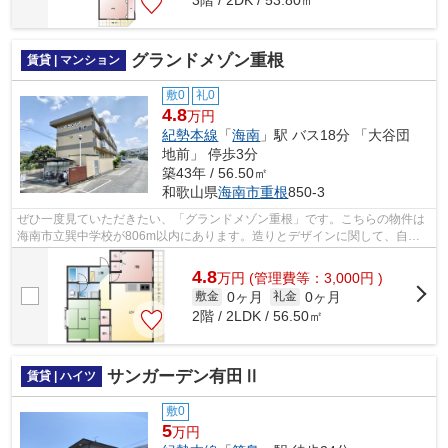
グランドメゾン重根
賃貸 | マンション
敷0
礼0
4.8
万円
紀勢本線
「
海南
」駅 バス18分 「大谷団
地前」 停歩3分
築43年 / 56.50㎡
和歌山県
海南市
重根
850-3
ぜひ一度見ていただきたい、「グランドメゾン重根」です。こちらの物件は
海南市立巽中学校が806m以内にあります。造りとデザインに関して、自信
をもって情報を提供できるマンションで...
4.8
万
円
(管理費等：3,000円 )
0ヶ月
0ヶ月
敷金
礼金
2階 / 2LDK / 56.50㎡
サンガーデン有田Ⅱ
賃貸 | ハイツ
敷0
5
万円