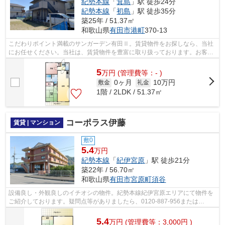
紀勢本線
「
箕島
」駅 徒歩24分
紀勢本線
「
初島
」駅 徒歩35分
築25年 / 51.37㎡
和歌山県
有田市
港町
370-13
こだわりポイント満載のサンガーデン有田Ⅱ。賃貸物件をお探しなら、当社
にお任せください。当社は、賃貸物件を豊富に取り扱っております。お客様
のご希望に適した物件をご紹介できるよ...
5
万
円
(管理費等：- )
0ヶ月
10万円
敷金
礼金
1階 / 2LDK / 51.37㎡
コーポラス伊藤
賃貸 | マンション
敷0
5.4
万円
紀勢本線
「
紀伊宮原
」駅 徒歩21分
築22年 / 56.70㎡
和歌山県
有田市
宮原町須谷
設備良し・外観良しのイチオシの物件。紀勢本線紀伊宮原エリアにて物件を
ご紹介しております。疑問点等がありましたら、0120-887-956または
kainan@homes-homes.jpまでご連絡下さい。
5.4
万
円
(管理費等：3,000円 )