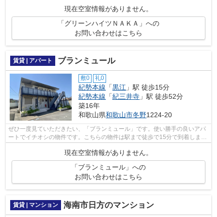
終えられます。こちらの物件はアパー...
現在空室情報がありません。
「グリーンハイツＮＡＫＡ」への
お問い合わせはこちら
ブランミュール
賃貸 | アパート
敷0
礼0
紀勢本線
「
黒江
」駅 徒歩15分
紀勢本線
「
紀三井寺
」駅 徒歩52分
築16年
和歌山県
和歌山市
冬野
1224-20
ぜひ一度見ていただきたい、「ブランミュール」です。使い勝手の良いアパ
ートでイチオシの物件です。こちらの物件は駅まで徒歩で15分で到着しま
す。当社は和歌山市や紀勢本線黒江付近...
現在空室情報がありません。
「ブランミュール」への
お問い合わせはこちら
海南市日方のマンション
賃貸 | マンション