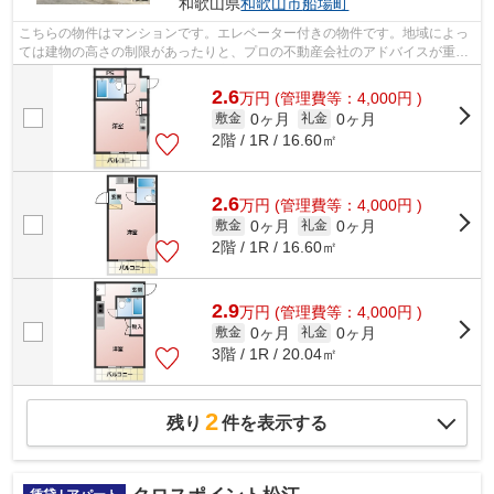
和歌山県
和歌山市
船場町
こちらの物件はマンションです。エレベーター付きの物件です。地域によっ
ては建物の高さの制限があったりと、プロの不動産会社のアドバイスが重要
です。ホームズは和歌山市の不動産の...
2.6
万
円
(管理費等：4,000円 )
0ヶ月
0ヶ月
敷金
礼金
2階 / 1R / 16.60㎡
2.6
万
円
(管理費等：4,000円 )
0ヶ月
0ヶ月
敷金
礼金
2階 / 1R / 16.60㎡
2.9
万
円
(管理費等：4,000円 )
0ヶ月
0ヶ月
敷金
礼金
3階 / 1R / 20.04㎡
2
残り
件を表示する