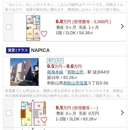
「カレント」のここがイチオシ。こちらの物件はアパートです。外観タイル
張りなので、強度や耐久性に優れます。敷地内にはキレイなゴミ捨て場も設
けられています。当社は海南市エリア...
6.8
万
円
(管理費等：5,000円 )
0ヶ月
1ヶ月
敷金
礼金
1階 / 2LDK / 54.38㎡
NAPICA
賃貸 | テラス
敷0
礼0
9.5
9.6
万円～
万円
南海本線
「
和歌山市
」駅 徒歩64分
築15年 / 83.28㎡
和歌山県
和歌山市
塩屋
５丁目5-56
長屋建てとも呼ばれる、隣家と壁を共有する形のテラスハウスです。和歌山
市の南海本線和歌山市付近の物件をお探しの方は当社にご依頼下さい。当社
でなら、お客様好みの賃貸戸建てがき...
9.5
万
円
(管理費等：- )
0ヶ月
0万円
敷金
礼金
1-2階 / 3LDK / 83.28㎡