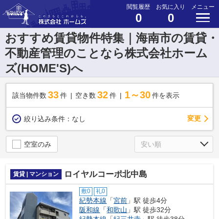
閲覧履歴
お気に入り
メニュー
0
0
おすすめ賃貸物件特集｜海南市の賃貸・
不動産管理のことなら株式会社ホーム
ズ(HOME'S)へ
33
32
1～30
該当物件数
件
空き数
件
件を表示
変更
絞り込み条件：
なし
空室のみ
ロイヤルコーポ北中島
賃貸 | マンション
敷0
礼0
紀勢本線
「
宮前
」駅 徒歩4分
阪和線
「
和歌山
」駅 徒歩32分