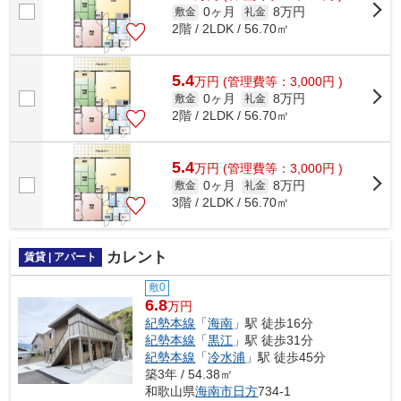
0ヶ月
8万円
敷金
礼金
2階 / 2LDK / 56.70㎡
5.4
万
円
(管理費等：3,000円 )
0ヶ月
8万円
敷金
礼金
2階 / 2LDK / 56.70㎡
5.4
万
円
(管理費等：3,000円 )
0ヶ月
8万円
敷金
礼金
3階 / 2LDK / 56.70㎡
カレント
賃貸 | アパート
敷0
6.8
万円
紀勢本線
「
海南
」駅 徒歩16分
紀勢本線
「
黒江
」駅 徒歩31分
紀勢本線
「
冷水浦
」駅 徒歩45分
築3年 / 54.38㎡
和歌山県
海南市
日方
734-1