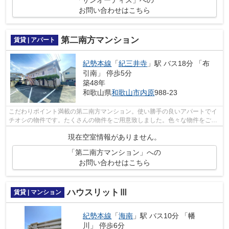
「サンオーティス」への
お問い合わせはこちら
第二南方マンション
賃貸 | アパート
紀勢本線
「
紀三井寺
」駅 バス18分 「布
引南」 停歩5分
築48年
和歌山県
和歌山市
内原
988-23
こだわりポイント満載の第二南方マンション。使い勝手の良いアパートでイ
チオシの物件です。たくさんの物件をご用意致しました。色々な物件をご覧
になって、お気に入りの物件を見つけ...
現在空室情報がありません。
「第二南方マンション」への
お問い合わせはこちら
ハウスリットⅢ
賃貸 | マンション
紀勢本線
「
海南
」駅 バス10分 「幡
川」 停歩6分