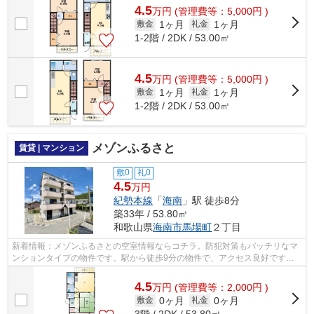
4.5
万
円
(管理費等：5,000円 )
1ヶ月
1ヶ月
敷金
礼金
1-2階 / 2DK / 53.00㎡
4.5
万
円
(管理費等：5,000円 )
1ヶ月
1ヶ月
敷金
礼金
1-2階 / 2DK / 53.00㎡
メゾンふるさと
賃貸 | マンション
敷0
礼0
4.5
万円
紀勢本線
「
海南
」駅 徒歩8分
築33年 / 53.80㎡
和歌山県
海南市
馬場町
２丁目
新着情報：メゾンふるさとの空室情報ならコチラ。防犯対策もバッチリなマ
ンションタイプの物件です。駅から徒歩9分の物件で、アクセス良好です。
今から物件をお探しになる方は、ホーム...
4.5
万
円
(管理費等：2,000円 )
0ヶ月
0ヶ月
敷金
礼金
3階 / 2DK / 53.80㎡