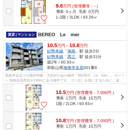
9.6
万
円
(管理費等：- )
0ヶ月
0万円
敷金
礼金
1-2階 / 3LDK / 83.28㎡
BEREO Le mer
賃貸 | マンション
10.5
10.8
万円～
万円
紀勢本線
「
海南
」駅 徒歩2分
紀勢本線
「
黒江
」駅 徒歩31分
築2年 / 60.93㎡
和歌山県
海南市
名高
501番8
海南市近辺での物件情報：大好評のあの物件「BEREO Le mer」。ローソ
ン 海南名高西店が198mにある物件です。ゴミ出しを楽にするために、遠く
まで行かずに済ゴミ置きを共用部に設置し...
10.5
万
円
(管理費等：7,000円 )
1万円
15万円
敷金
礼金
1階 / 2LDK / 60.93㎡
10.8
万
円
(管理費等：7,000円 )
1万円
15万円
敷金
礼金