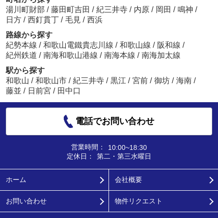
湯川町財部
/
藤田町吉田
/
紀三井寺
/
内原
/
岡田
/
鳴神
/
日方
/
西釘貫丁
/
毛見
/
西浜
路線から探す
紀勢本線
/
和歌山電鐵貴志川線
/
和歌山線
/
阪和線
/
紀州鉄道
/
南海和歌山港線
/
南海本線
/
南海加太線
駅から探す
和歌山
/
和歌山市
/
紀三井寺
/
黒江
/
宮前
/
御坊
/
海南
/
藤並
/
日前宮
/
田中口
電話でお問い合わせ
営業時間：
10:00~18:30
定休日：
第二・第三水曜日
ホーム
会社概要
お問い合わせ
物件リクエスト