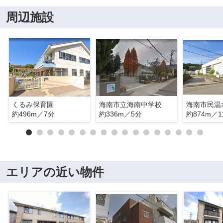
周辺施設
くるみ保育園
海南市立海南中学校
海南市民温
約496m／7分
約336m／5分
約874m／1
エリアの近い物件