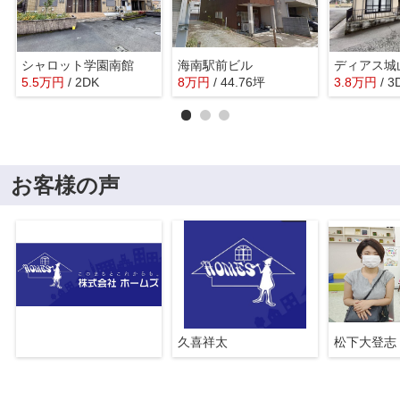
シャロット学園南館
海南駅前ビル
ディアス城
5.5
万
円
/ 2DK
8
万
円
/ 44.76坪
3.8
万
円
/ 3
お客様の声
久喜祥太
松下大登志