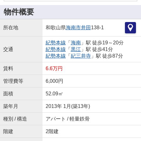
物件概要
所在地
和歌山県
海南市
井田
138-1
紀勢本線
「
海南
」駅 徒歩19～20分
交通
紀勢本線
「
黒江
」駅 徒歩41分
紀勢本線
「
紀三井寺
」駅 徒歩87分
賃料
6.6万円
管理費等
6,000円
面積
52.09㎡
築年月
2013年 1月(築13年)
種別 / 構造
アパート / 軽量鉄骨
階建
2階建