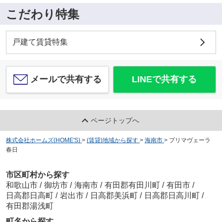
こだわり特集
戸建て賃貸特集
メールで共有する
LINEで共有する
ページトップへ
株式会社ホームズ(HOME'S)
>
(賃貸)地域から探す
>
海南市
>
プリマヴェーラ
春日
市区町村から探す
和歌山市
/
御坊市
/
海南市
/
有田郡有田川町
/
有田市
/
日高郡日高町
/
岩出市
/
日高郡美浜町
/
日高郡日高川町
/
有田郡湯浅町
町名から探す