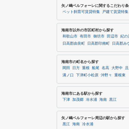
矢ノ嶋ベルフォーレに関するこだわり条
ペット飼育可賃貸特集
戸建て賃貸特集
海南市以外の市区町村から探す
和歌山市
有田市
御坊市
田辺市
紀の
日高郡由良町
日高郡印南町
日高郡み
海南市の町名から探す
岡田
日方
重根
船尾
名高
大野中
且
溝ノ口
下津町小松原
沖野々
重根東
海南市にある駅から探す
下津
加茂郷
冷水浦
海南
黒江
矢ノ嶋ベルフォーレ周辺の駅から探す
黒江
海南
冷水浦