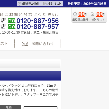
最終更新：2026年08月08日
00
00
件
件
最近見た物件
検討リスト
0:00~18:30
定休日：第二・第三水曜日
ルハドラッグ 温山荘前店まで、23mで
き場を備え付けております。こちらの物件
をお選び下さい。スタッフ一同全力でお手
建物