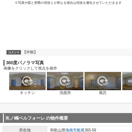
※写真や図と実際の現状とが異なる場合は現状を優先させていただきます
【外観】
コメント
360度パノラマ写真
画像をクリックして視点を操作
キッチン
洗面所
風呂
矢ノ嶋ベルフォーレ
の物件概要
所在地
和歌山県
海南市
船尾
365-59