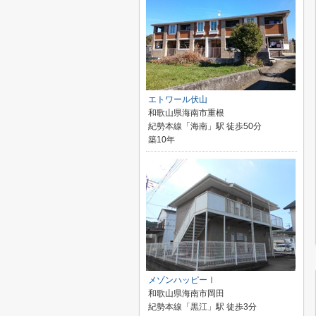
エトワール伏山
和歌山県海南市重根
紀勢本線「海南」駅 徒歩50分
築10年
メゾンハッピーⅠ
和歌山県海南市岡田
紀勢本線「黒江」駅 徒歩3分