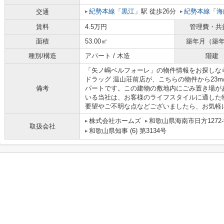
紀勢本線
「
黒江
」駅 徒歩26分
紀勢本線
「
海
交通
賃料
4.5万円
管理費・共
面積
53.00㎡
築年月（築
種別/構造
アパート / 木造
階建
「矢ノ嶋ベルフォーレ」の物件情報をお探しな
ドラッグ 温山荘前店が、こちらの物件から23
備考
パートです。この建物の敷地内にごみ置き場が
いる当社は、お客様のライフスタイルに適した
要望やご不明な点などございましたら、お気軽
株式会社ホームズ
和歌山県海南市日方1272-
取扱会社
和歌山県知事 (6) 第3134号