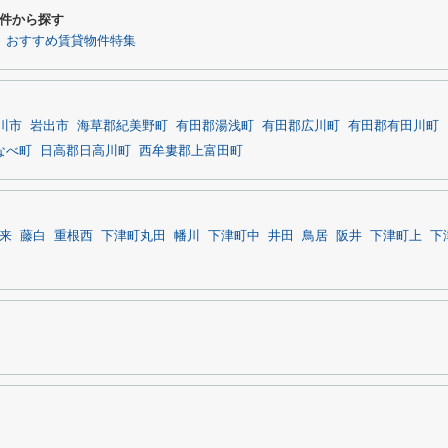
件から探す
おすすめ賃貸物件特集
川市
岩出市
海草郡紀美野町
有田郡湯浅町
有田郡広川町
有田郡有田川町
なべ町
日高郡日高川町
西牟婁郡上富田町
来
藤白
重根西
下津町丸田
幡川
下津町中
井田
鳥居
阪井
下津町上
下