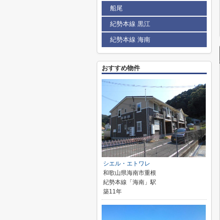
船尾
紀勢本線 黒江
紀勢本線 海南
おすすめ物件
シエル・エトワレ
和歌山県海南市重根
紀勢本線「海南」駅
築11年