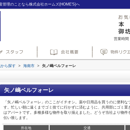
管理のことなら株式会社ホームズ(HOME'S)へ
営業時間：1
域から探す
>
海南市
>
矢ノ嶋ベルフォーレ
矢ノ嶋ベルフォーレ
「矢ノ嶋ベルフォーレ」のここがイチオシ。薬や日用品を買うのに便利なツ
す。忙しい朝に遠くまでゴミ捨てに行かずに済むように、共用部にゴミ置
はアパートです。多種多様な物件を取り揃えました。どうぞ当社より物件
伝い致します。
所在地
交通