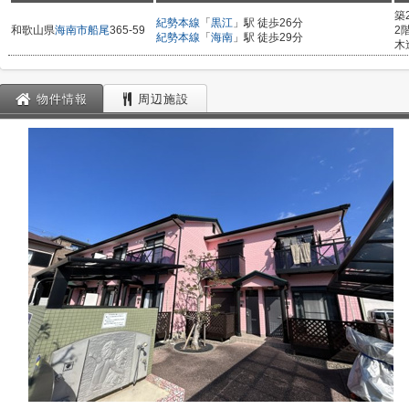
築
紀勢本線
「
黒江
」駅 徒歩26分
和歌山県
海南市
船尾
365-59
2
紀勢本線
「
海南
」駅 徒歩29分
木
物件情報
周辺施設