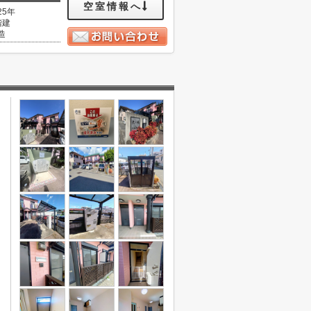
空室情報へ
25年
階建
造