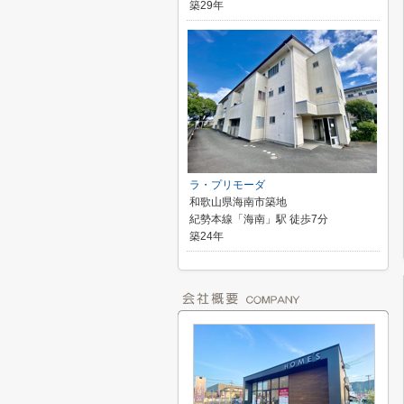
築29年
ラ・プリモーダ
和歌山県海南市築地
紀勢本線「海南」駅 徒歩7分
築24年