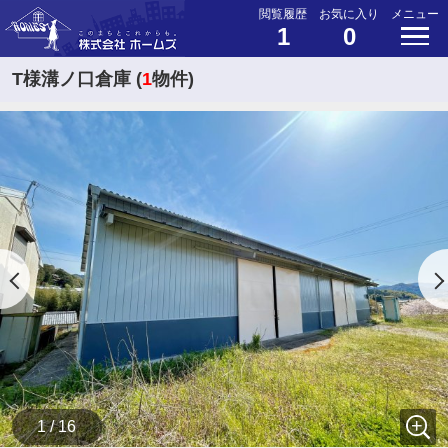
閲覧履歴
お気に入り
メニュー
1
0
T様溝ノ口倉庫 (
1
物件)
1 / 16