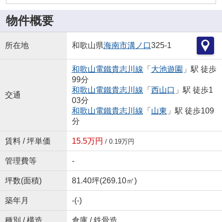
物件概要
所在地
和歌山県
海南市
溝ノ口
325-1
和歌山電鐵貴志川線
「
大池遊園
」駅 徒歩
99分
和歌山電鐵貴志川線
「
西山口
」駅 徒歩1
交通
03分
和歌山電鐵貴志川線
「
山東
」駅 徒歩109
分
賃料 / 坪単価
15.5万円
/ 0.19万円
管理費等
-
坪数(面積)
81.40坪(269.10㎡)
築年月
-(-)
種別 / 構造
倉庫 / 鉄骨造