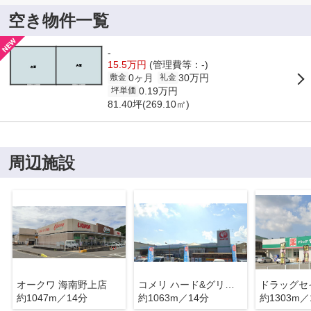
空き物件一覧
-
15.5万円
(管理費等：-)
0ヶ月
30万円
敷金
礼金
0.19万円
坪単価
81.40坪(269.10㎡)
周辺施設
オークワ 海南野上店
コメリ ハード&グリーン中野上店
約1047m／14分
約1063m／14分
約1303m／