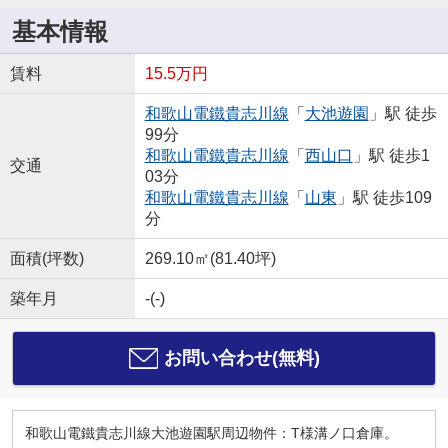
基本情報
賃料
15.5万円
和歌山電鐵貴志川線
「
大池遊園
」駅 徒歩
99分
和歌山電鐵貴志川線
「
西山口
」駅 徒歩1
交通
03分
和歌山電鐵貴志川線
「
山東
」駅 徒歩109
分
面積(坪数)
269.10㎡(81.40坪)
築年月
-(-)
お問い合わせ(無料)
和歌山電鐵貴志川線大池遊園駅周辺物件：T様溝ノ口倉庫。