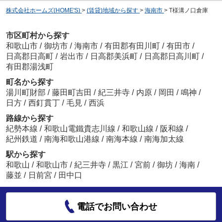
株式会社ホームズ(HOME'S)
>
(賃貸)地域から探す
>
海南市
>
T様溝ノ口倉庫
市区町村から探す
和歌山市
/
御坊市
/
海南市
/
有田郡有田川町
/
有田市
/
日高郡日高町
/
岩出市
/
日高郡美浜町
/
日高郡日高川町
/
有田郡湯浅町
町名から探す
湯川町財部
/
藤田町吉田
/
紀三井寺
/
内原
/
岡田
/
鳴神
/
日方
/
西釘貫丁
/
毛見
/
西浜
路線から探す
紀勢本線
/
和歌山電鐵貴志川線
/
和歌山線
/
阪和線
/
紀州鉄道
/
南海和歌山港線
/
南海本線
/
南海加太線
駅から探す
和歌山
/
和歌山市
/
紀三井寺
/
黒江
/
宮前
/
御坊
/
海南
/
藤並
/
日前宮
/
田中口
電話でお問い合わせ