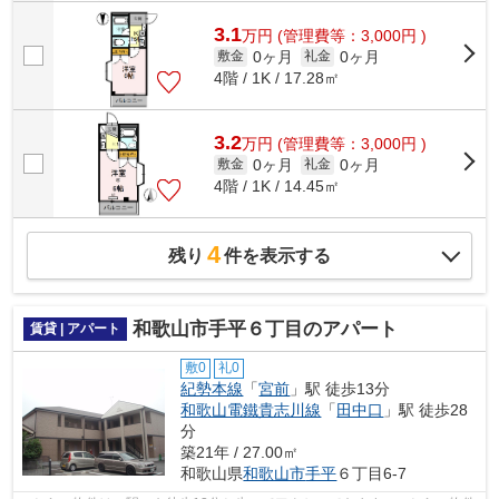
3.1
万
円
(管理費等：3,000円 )
0ヶ月
0ヶ月
敷金
礼金
4階 / 1K / 17.28㎡
3.2
万
円
(管理費等：3,000円 )
0ヶ月
0ヶ月
敷金
礼金
4階 / 1K / 14.45㎡
4
残り
件を表示する
和歌山市手平６丁目のアパート
賃貸 | アパート
敷0
礼0
紀勢本線
「
宮前
」駅 徒歩13分
和歌山電鐵貴志川線
「
田中口
」駅 徒歩28
分
築21年 / 27.00㎡
和歌山県
和歌山市
手平
６丁目6-7