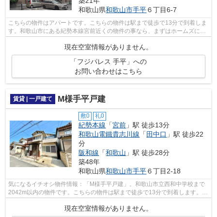
築21年
和歌山県
和歌山市
手平
６丁目6-7
こちらの物件はアパートです。こちらの物件は駅まで徒歩で13分で到着しま
す。和歌山市にある紀勢本線宮前近くの物件の事なら、まずはホームズにご
連絡下さいませ。お客様に適した物件...
現在空室情報がありません。
「フジパレス 手平」への
お問い合わせはこちら
M様手平戸建
賃貸 | 一戸建て
敷0
礼0
紀勢本線
「
宮前
」駅 徒歩13分
和歌山電鐵貴志川線
「
田中口
」駅 徒歩22
分
阪和線
「
和歌山
」駅 徒歩28分
築48年
和歌山県
和歌山市
手平
６丁目2-18
気になるイチオシ物件情報：「M様手平戸建」。和歌山市立西和中学校まで
2042m以内の物件です。こちらの物件は駅まで徒歩で13分で到着します。こ
ちらは一戸建ての物件です。紀勢本線宮...
現在空室情報がありません。