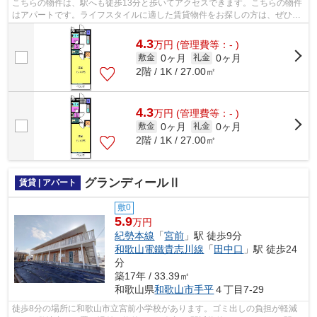
こちらの物件は、駅へも徒歩13分と歩いてアクセスできます。こちらの物件
はアパートです。ライフスタイルに適した賃貸物件をお探しの方は、ぜひ当
社にお任せ下さい。当社は様々な物件...
4.3
万
円
(管理費等：- )
0ヶ月
0ヶ月
敷金
礼金
2階 / 1K / 27.00㎡
4.3
万
円
(管理費等：- )
0ヶ月
0ヶ月
敷金
礼金
2階 / 1K / 27.00㎡
グランディールⅡ
賃貸 | アパート
敷0
5.9
万円
紀勢本線
「
宮前
」駅 徒歩9分
和歌山電鐵貴志川線
「
田中口
」駅 徒歩24
分
築17年 / 33.39㎡
和歌山県
和歌山市
手平
４丁目7-29
徒歩8分の場所に和歌山市立宮前小学校があります。ゴミ出しの負担が軽減