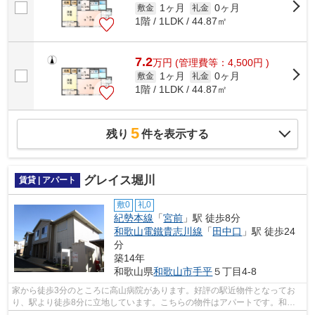
1ヶ月
0ヶ月
敷金
礼金
1階 / 1LDK / 44.87㎡
7.2
万
円
(管理費等：4,500円 )
1ヶ月
0ヶ月
敷金
礼金
1階 / 1LDK / 44.87㎡
5
残り
件を表示する
グレイス堀川
賃貸 | アパート
敷0
礼0
紀勢本線
「
宮前
」駅 徒歩8分
和歌山電鐵貴志川線
「
田中口
」駅 徒歩24
分
築14年
和歌山県
和歌山市
手平
５丁目4-8
家から徒歩3分のところに高山病院があります。好評の駅近物件となってお
り、駅より徒歩8分に立地しています。こちらの物件はアパートです。和歌
山市の物件が気になったのであれば、ホ...