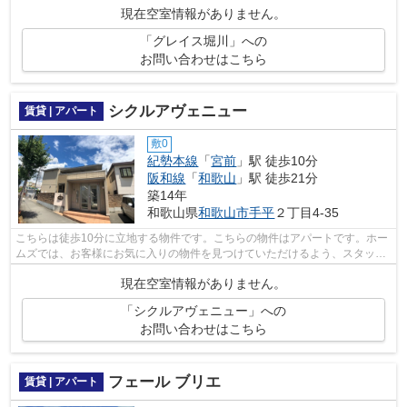
現在空室情報がありません。
「グレイス堀川」への
お問い合わせはこちら
シクルアヴェニュー
賃貸 | アパート
敷0
紀勢本線
「
宮前
」駅 徒歩10分
阪和線
「
和歌山
」駅 徒歩21分
築14年
和歌山県
和歌山市
手平
２丁目4-35
こちらは徒歩10分に立地する物件です。こちらの物件はアパートです。ホー
ムズでは、お客様にお気に入りの物件を見つけていただけるよう、スタッフ
がサポート致します。
現在空室情報がありません。
「シクルアヴェニュー」への
お問い合わせはこちら
フェール ブリエ
賃貸 | アパート