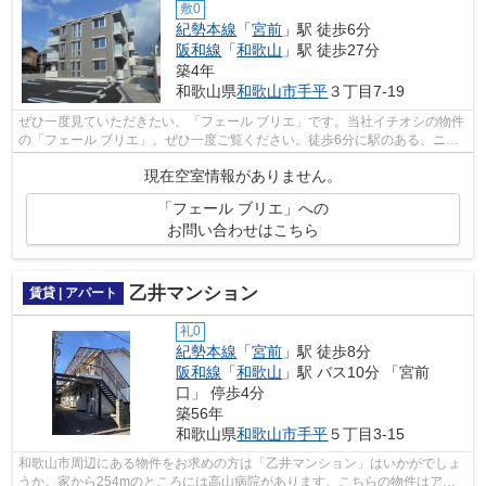
敷0
紀勢本線
「
宮前
」駅 徒歩6分
阪和線
「
和歌山
」駅 徒歩27分
築4年
和歌山県
和歌山市
手平
３丁目7-19
ぜひ一度見ていただきたい、「フェール ブリエ」です。当社イチオシの物件
の「フェール ブリエ」。ぜひ一度ご覧ください。徒歩6分に駅のある、ニー
ズの高い物件です。落ち着きのある空...
現在空室情報がありません。
「フェール ブリエ」への
お問い合わせはこちら
乙井マンション
賃貸 | アパート
礼0
紀勢本線
「
宮前
」駅 徒歩8分
阪和線
「
和歌山
」駅 バス10分 「宮前
口」 停歩4分
築56年
和歌山県
和歌山市
手平
５丁目3-15
和歌山市周辺にある物件をお求めの方は「乙井マンション」はいかがでしょ
うか。家から254mのところには高山病院があります。こちらの物件はアパ