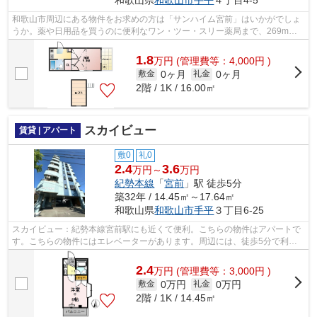
和歌山県
和歌山市
手平
４丁目4-5
和歌山市周辺にある物件をお求めの方は「サンハイム宮前」はいかがでしょ
うか。薬や日用品を買うのに便利なワン・ツー・スリー薬局まで、269mで
す。徒歩8分に駅のある、ニーズの高い物...
1.8
万
円
(管理費等：4,000円 )
0ヶ月
0ヶ月
敷金
礼金
2階 / 1K / 16.00㎡
スカイビュー
賃貸 | アパート
敷0
礼0
2.4
3.6
万円～
万円
紀勢本線
「
宮前
」駅 徒歩5分
築32年 / 14.45㎡～17.64㎡
和歌山県
和歌山市
手平
３丁目6-25
スカイビュー：紀勢本線宮前駅にも近くて便利。こちらの物件はアパートで
す。こちらの物件にはエレベーターがあります。周辺には、徒歩5分で利用
できる駅があります。当社スタッフが地...
2.4
万
円
(管理費等：3,000円 )
0万円
0万円
敷金
礼金
2階 / 1K / 14.45㎡