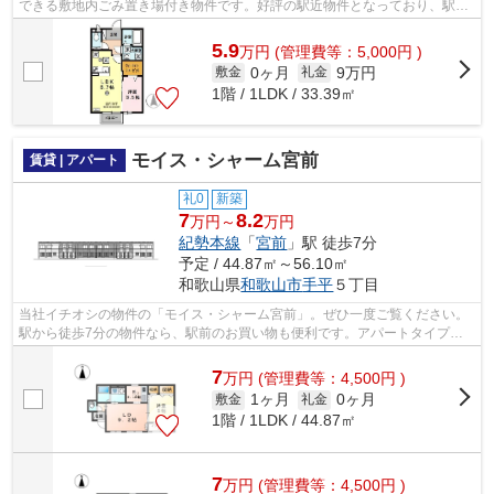
できる敷地内ごみ置き場付き物件です。好評の駅近物件となっており、駅よ
り徒歩9分に立地しています。こちらの...
5.9
万
円
(管理費等：5,000円 )
0ヶ月
9万円
敷金
礼金
1階 / 1LDK / 33.39㎡
モイス・シャーム宮前
賃貸 | アパート
礼0
新築
7
8.2
万円～
万円
紀勢本線
「
宮前
」駅 徒歩7分
予定 / 44.87㎡～56.10㎡
和歌山県
和歌山市
手平
５丁目
当社イチオシの物件の「モイス・シャーム宮前」。ぜひ一度ご覧ください。
駅から徒歩7分の物件なら、駅前のお買い物も便利です。アパートタイプの
お部屋です。お気軽にホームズへお問い...
7
万
円
(管理費等：4,500円 )
1ヶ月
0ヶ月
敷金
礼金
1階 / 1LDK / 44.87㎡
7
万
円
(管理費等：4,500円 )