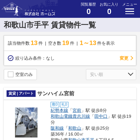
閲覧履歴
お気に入り
メニュー
0
0
和歌山市手平 賃貸物件一覧
13
19
1～13
該当物件数
件
空き数
件
件を表示
変更
絞り込み条件：
なし
空室のみ
サンハイム宮前
賃貸 | アパート
敷0
礼0
紀勢本線
「
宮前
」駅 徒歩8分
和歌山電鐵貴志川線
「
田中口
」駅 徒歩19
分
阪和線
「
和歌山
」駅 徒歩25分
築36年 / 16.00㎡