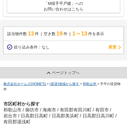
「M様手平戸建」への
お問い合わせはこちら
13
19
1～13
該当物件数
件
空き数
件
件を表示
変更
絞り込み条件：
なし
ページトップへ
株式会社ホームズ(HOME'S)
>
(賃貸)地域から探す
>
和歌山市
>
手平の賃貸物
件
市区町村から探す
和歌山市
/
御坊市
/
海南市
/
有田郡有田川町
/
有田市
/
岩出市
/
日高郡日高町
/
日高郡美浜町
/
日高郡日高川町
/
有田郡湯浅町