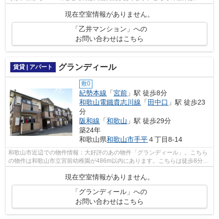
ートです。駅から徒歩8分に立地する、魅...
現在空室情報がありません。
「乙井マンション」への
お問い合わせはこちら
グランディール
賃貸 | アパート
敷0
紀勢本線
「
宮前
」駅 徒歩8分
和歌山電鐵貴志川線
「
田中口
」駅 徒歩23
分
阪和線
「
和歌山
」駅 徒歩29分
築24年
和歌山県
和歌山市
手平
４丁目8-14
和歌山市近辺での物件情報：大好評のあの物件「グランディール」。こちら
の物件は和歌山市立宮前幼稚園が486m以内にあります。こちらは徒歩8分に
立地する物件です。こちらの物件はアパ...
現在空室情報がありません。
「グランディール」への
お問い合わせはこちら