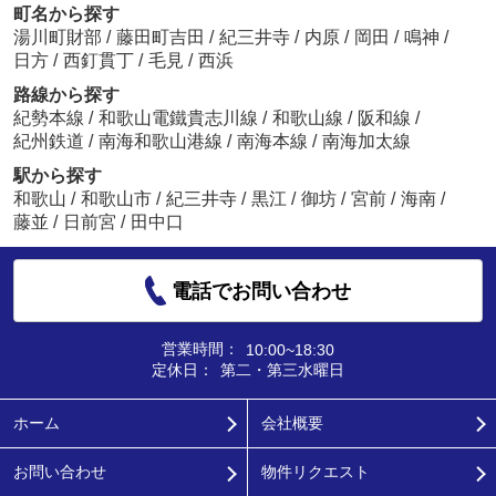
町名から探す
湯川町財部
/
藤田町吉田
/
紀三井寺
/
内原
/
岡田
/
鳴神
/
日方
/
西釘貫丁
/
毛見
/
西浜
路線から探す
紀勢本線
/
和歌山電鐵貴志川線
/
和歌山線
/
阪和線
/
紀州鉄道
/
南海和歌山港線
/
南海本線
/
南海加太線
駅から探す
和歌山
/
和歌山市
/
紀三井寺
/
黒江
/
御坊
/
宮前
/
海南
/
藤並
/
日前宮
/
田中口
電話でお問い合わせ
営業時間：
10:00~18:30
定休日：
第二・第三水曜日
ホーム
会社概要
お問い合わせ
物件リクエスト