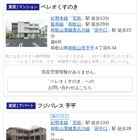
ベレオくすのき
賃貸 | マンション
紀勢本線
「
宮前
」駅 徒歩13分
阪和線
「
和歌山
」駅 徒歩29分
和歌山電鐵貴志川線
「
田中口
」駅 徒歩23
分
築6年
和歌山県
和歌山市
手平
４丁目8-34
気になるイチオシ物件情報：「ベレオくすのき」。ぜひ一度見ていただきた
い、「ベレオくすのき」です。利便性の高い設備も充実した、高ニーズな
2019年築の物件です。こちらの物件は、...
現在空室情報がありません。
「ベレオくすのき」への
お問い合わせはこちら
フジパレス 手平
賃貸 | アパート
敷0
礼0
紀勢本線
「
宮前
」駅 徒歩13分
和歌山電鐵貴志川線
「
田中口
」駅 徒歩28
分