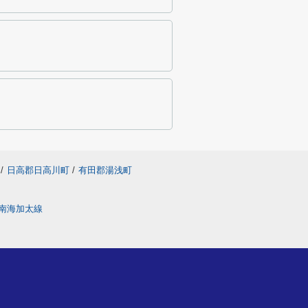
/
日高郡日高川町
/
有田郡湯浅町
南海加太線