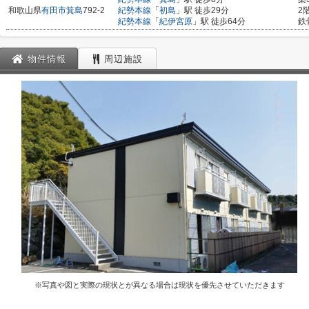
和歌山県
有田市
箕島
792-2
紀勢本線
「
初島
」駅 徒歩29分
2
紀勢本線
「
紀伊宮原
」駅 徒歩64分
鉄
物件情報
周辺施設
※写真や図と実際の現状とが異なる場合は現状を優先させていただきます