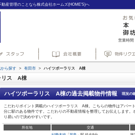
産管理のことなら株式会社ホームズ(HOME'S)へ
営業時間：1
域から探す
>
有田市
>
ハイツポーラリス A棟
ラリス A棟
ハイツポーラリス A棟
の過去掲載物件情報
現況の
こだわりポイント満載のハイツポーラリス A棟。こちらの物件はアパート
分に駅のある物件です。こだわりの不動産情報を整理してお伝えします。
り易いので決めやすいです。
所在地
交通
紀勢本線
「
箕島
」駅 徒歩8分
築