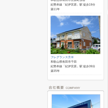
和歌山県有田市宮原町須谷
紀勢本線「紀伊宮原」駅 徒歩19分
築11年
フレグランス方Ⅲ
和歌山県有田市千田
紀勢本線「紀伊宮原」駅 徒歩39分
築35年