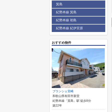
箕島
紀勢本線 箕島
紀勢本線 初島
紀勢本線 紀伊宮原
おすすめ物件
ブランシェ宮崎
和歌山県有田市新堂
紀勢本線「箕島」駅 徒歩8分
築22年