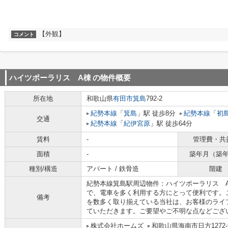
【外観】
コメント
ハイツポーラリス A棟
の物件概要
所在地
和歌山県
有田市
箕島
792-2
紀勢本線
「
箕島
」駅 徒歩8分
紀勢本線
「
初
交通
紀勢本線
「
紀伊宮原
」駅 徒歩64分
賃料
-
管理費・共
面積
-
築年月（築
種別/構造
アパート / 鉄骨造
階建
紀勢本線箕島駅周辺物件：ハイツポーラリス 
で、電車を多く利用する方にとって便利です。
備考
を数多く取り揃えている当社は、お客様のライ
ていただきます。ご要望やご不明な点などござ
株式会社ホームズ
和歌山県海南市日方1272-