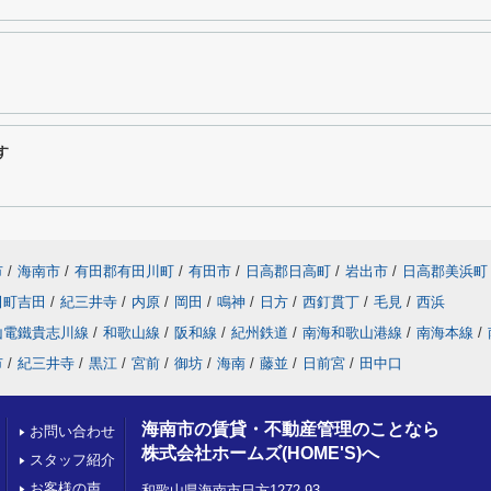
す
市
/
海南市
/
有田郡有田川町
/
有田市
/
日高郡日高町
/
岩出市
/
日高郡美浜町
田町吉田
/
紀三井寺
/
内原
/
岡田
/
鳴神
/
日方
/
西釘貫丁
/
毛見
/
西浜
山電鐵貴志川線
/
和歌山線
/
阪和線
/
紀州鉄道
/
南海和歌山港線
/
南海本線
/
市
/
紀三井寺
/
黒江
/
宮前
/
御坊
/
海南
/
藤並
/
日前宮
/
田中口
海南市の賃貸・不動産管理のことなら
お問い合わせ
株式会社ホームズ(HOME'S)へ
スタッフ紹介
お客様の声
和歌山県海南市日方1272-93