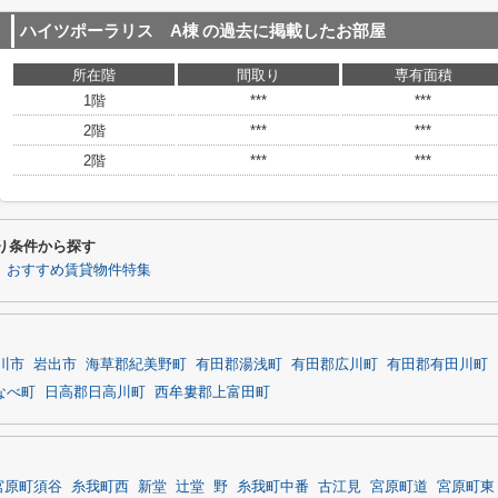
ハイツポーラリス A棟
の過去に掲載したお部屋
所在階
間取り
専有面積
1階
***
***
2階
***
***
2階
***
***
り条件から探す
おすすめ賃貸物件特集
川市
岩出市
海草郡紀美野町
有田郡湯浅町
有田郡広川町
有田郡有田川町
なべ町
日高郡日高川町
西牟婁郡上富田町
宮原町須谷
糸我町西
新堂
辻堂
野
糸我町中番
古江見
宮原町道
宮原町東