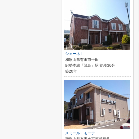
シェーネⅠ
和歌山県有田市千田
紀勢本線「箕島」駅 徒歩36分
築20年
スミール・モーテ