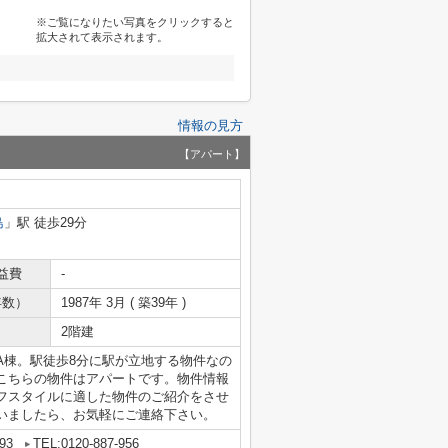
※ご覧になりたい写真をクリックすると
拡大されて表示されます。
情報の見方
【アパート】
島
」駅 徒歩29分
益費
-
年数）
1987年 3月 ( 築39年 )
2階建
A棟。駅徒歩8分に駅が立地する物件なの
こちらの物件はアパートです。物件情報
フスタイルに適した物件のご紹介をさせ
いましたら、お気軽にご連絡下さい。
93
TEL:0120-887-956