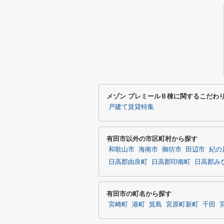
メゾン プレミールＢ棟に関するこだわ
戸建て賃貸特集
有田市以外の市区町村から探す
和歌山市
海南市
御坊市
田辺市
紀の
日高郡由良町
日高郡印南町
日高郡み
有田市の町名から探す
宮崎町
港町
箕島
宮原町新町
千田