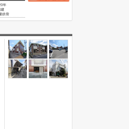
20年
階建
量鉄骨