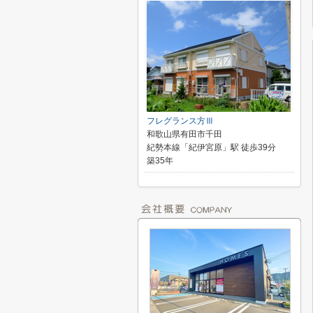
フレグランス方Ⅲ
和歌山県有田市千田
紀勢本線「紀伊宮原」駅 徒歩39分
築35年