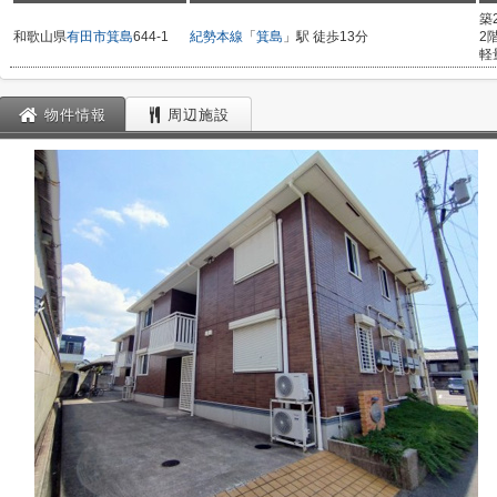
築
和歌山県
有田市
箕島
644-1
紀勢本線
「
箕島
」駅 徒歩13分
2
軽
物件情報
周辺施設