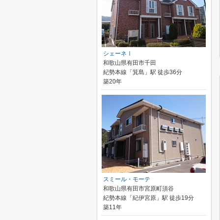
シェーネⅠ
和歌山県有田市千田
紀勢本線「箕島」駅 徒歩36分
築20年
スミール・モーテ
和歌山県有田市宮原町須谷
紀勢本線「紀伊宮原」駅 徒歩19分
築11年