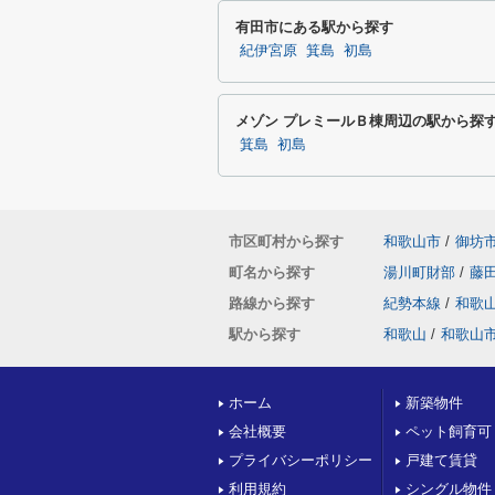
有田市にある駅から探す
紀伊宮原
箕島
初島
メゾン プレミールＢ棟周辺の駅から探
箕島
初島
市区町村から探す
和歌山市
/
御坊
町名から探す
湯川町財部
/
藤
路線から探す
紀勢本線
/
和歌
駅から探す
和歌山
/
和歌山
ホーム
新築物件
会社概要
ペット飼育可
プライバシーポリシー
戸建て賃貸
利用規約
シングル物件