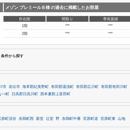
メゾン プレミールＢ棟
の過去に掲載したお部屋
所在階
間取り
専有面積
1階
***
***
2階
***
***
り条件から探す
川市
岩出市
海草郡紀美野町
有田郡湯浅町
有田郡広川町
有田郡有田川町
なべ町
日高郡日高川町
西牟婁郡上富田町
宮原町須谷
糸我町西
新堂
辻堂
野
糸我町中番
宮原町道
宮原町東
山地