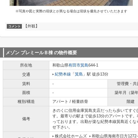
※写真や図と実際の現状とが異なる場合は現状を優先させていただきます
【外観】
コメント
メゾン プレミールＢ棟
の物件概要
所在地
和歌山県
有田市
箕島
644-1
紀勢本線
「
箕島
」駅 徒歩13分
交通
賃料
-
管理費・共
面積
-
築年月（築
種別/構造
アパート / 軽量鉄骨
階建
きのくに信用金庫箕島支店だったら歩いてすぐ(
す。最寄りの駅まで徒歩13分のアパートです
備考
っております。出勤が楽な紀勢本線箕島近くな
せ下さい。
株式会社ホームズ
和歌山県海南市日方1272-