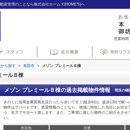
産管理のことなら株式会社ホームズ(HOME'S)へ
営業時間：1
域から探す
>
有田市
>
メゾン プレミールＢ棟
ミールＢ棟
メゾン プレミールＢ棟
の過去掲載物件情報
現況の確
きのくに信用金庫箕島支店だったら歩いてすぐ(徒歩6分)。徒歩13分で駅
物件はアパートです。賃貸情報のことなら、地域に特化した当社にお任せ
う、全力でサポート致します。また、ご希望に適した物件のご紹介をさせ
い。
所在地
交通