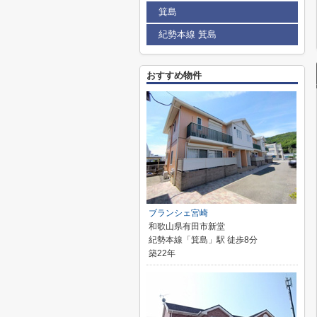
箕島
紀勢本線 箕島
おすすめ物件
ブランシェ宮崎
和歌山県有田市新堂
紀勢本線「箕島」駅 徒歩8分
築22年