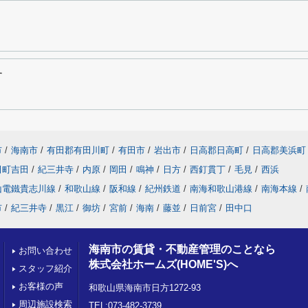
す
市
/
海南市
/
有田郡有田川町
/
有田市
/
岩出市
/
日高郡日高町
/
日高郡美浜町
田町吉田
/
紀三井寺
/
内原
/
岡田
/
鳴神
/
日方
/
西釘貫丁
/
毛見
/
西浜
山電鐵貴志川線
/
和歌山線
/
阪和線
/
紀州鉄道
/
南海和歌山港線
/
南海本線
/
市
/
紀三井寺
/
黒江
/
御坊
/
宮前
/
海南
/
藤並
/
日前宮
/
田中口
海南市の賃貸・不動産管理のことなら
お問い合わせ
株式会社ホームズ(HOME'S)へ
スタッフ紹介
お客様の声
和歌山県海南市日方1272-93
周辺施設検索
TEL:073-482-3739