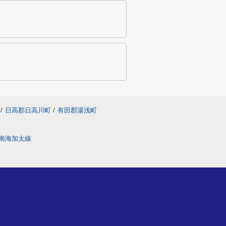
/
日高郡日高川町
/
有田郡湯浅町
南海加太線