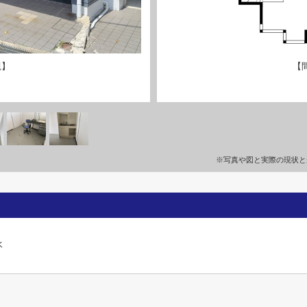
観】
【
※写真や図と実際の現状と
水