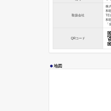
株
和歌
取扱会社
TEL
和歌
「
QRコード
地図