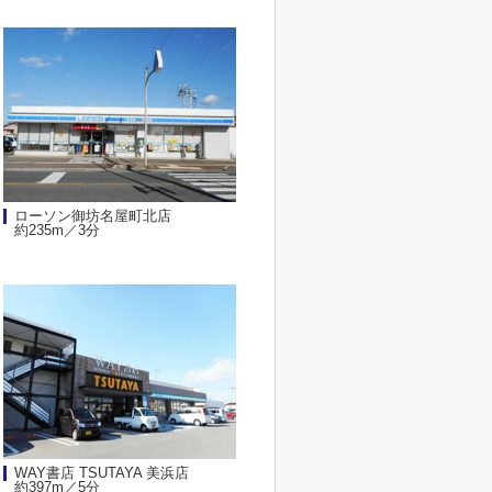
ローソン御坊名屋町北店
約235m／3分
WAY書店 TSUTAYA 美浜店
約397m／5分