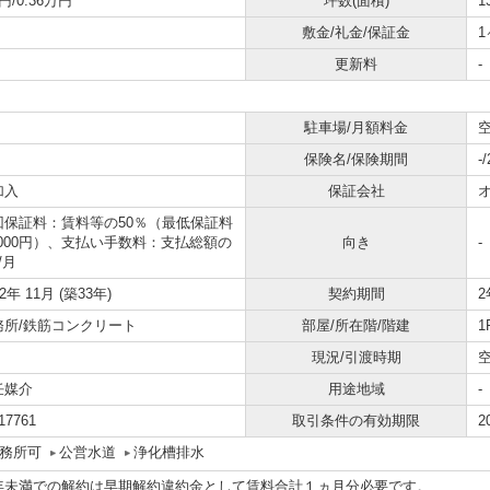
円/0.36万円
坪数(面積)
1
敷金/礼金/保証金
1
更新料
-
駐車場/月額料金
空
保険名/保険期間
-
加入
保証会社
回保証料：賃料等の50％（最低保証料
0,000円）、支払い手数料：支払総額の
向き
-
/月
92年 11月 (築33年)
契約期間
2
務所/鉄筋コンクリート
部屋/所在階/階建
1
現況/引渡時期
任媒介
用途地域
-
17761
取引条件の有効期限
2
務所可
公営水道
浄化槽排水
年未満での解約は早期解約違約金として賃料合計１ヵ月分必要です。