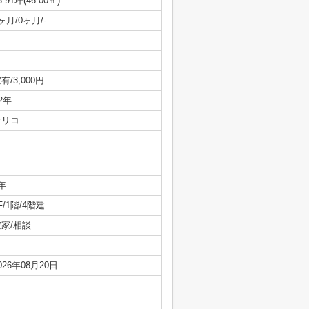
3.91坪(46.00㎡)
ヶ月/0ヶ月/-
有/3,000円
/2年
オリコ
年
F/1階/4階建
空家/相談
026年08月20日