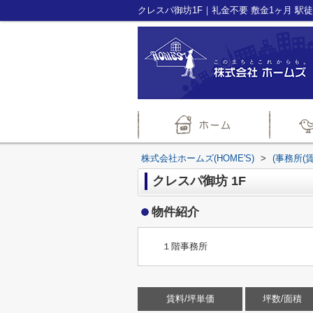
株式会社ホームズ(HOME'S)
>
(事務所(
クレスパ御坊 1F
物件紹介
１階事務所
賃料/坪単価
坪数/面積