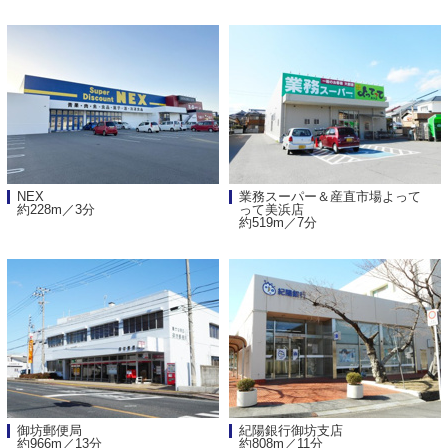
NEX
業務スーパー＆産直市場よって
約228m／3分
って美浜店
約519m／7分
御坊郵便局
紀陽銀行御坊支店
約966m／13分
約808m／11分