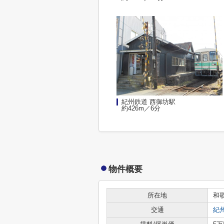
紀州鉄道 西御坊駅
約426m／6分
物件概要
所在地
和
交通
紀