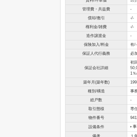
賃料/坪単価
5万
管理費・共益費
-
償却/敷引
-/-
権利金/雑費
-/-
造作譲渡金
-
保険加入/料金
有/-
保証人代行義務
必
初
保証会社詳細
5
1％
築年月(築年数)
19
種別/構造
事
総戸数
-
取引態様
専
物件番号
941
事
設備条件
備考
１