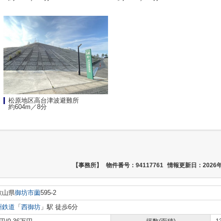
松原地区高台津波避難所
約604m／8分
【事務所】
物件番号：94117761
情報更新日：2026年
歌山県
御坊市
薗
595-2
州鉄道
「
西御坊
」駅 徒歩6分