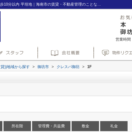
クレスパ御坊1F｜礼金不要 敷金1ヶ月 駅徒歩10分以内 平坦地｜海南市の賃貸・不動産管理のことなら株式会社ホームズ(HOME'S)へ
営業時間：1
賃貸))地域から探す
>
御坊市
>
クレスパ御坊
>
1F
所在階
管理費・共益費
敷金
礼金