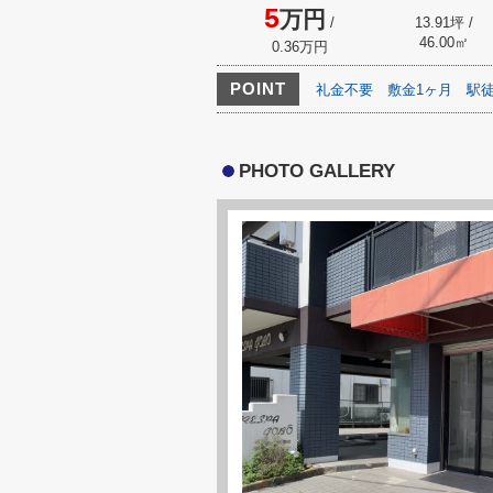
5
万円
/
13.91坪 /
46.00㎡
0.36万円
POINT
礼金不要
敷金1ヶ月
駅徒
PHOTO GALLERY