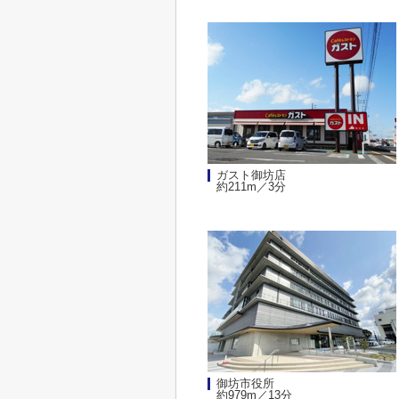
ガスト御坊店
約211m／3分
御坊市役所
約979m／13分