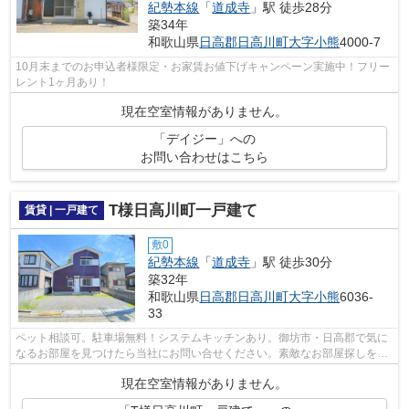
紀勢本線
「
道成寺
」駅 徒歩28分
築34年
和歌山県
日高郡日高川町
大字小熊
4000-7
10月末までのお申込者様限定・お家賃お値下げキャンペーン実施中！フリー
レント1ヶ月あり！
現在空室情報がありません。
「デイジー」への
お問い合わせはこちら
T様日高川町一戸建て
賃貸 | 一戸建て
敷0
紀勢本線
「
道成寺
」駅 徒歩30分
築32年
和歌山県
日高郡日高川町
大字小熊
6036-
33
ペット相談可。駐車場無料！システムキッチンあり。御坊市・日高郡で気に
なるお部屋を見つけたら当社にお問い合せください。素敵なお部屋探しを全
力でお手伝いいたします。
現在空室情報がありません。