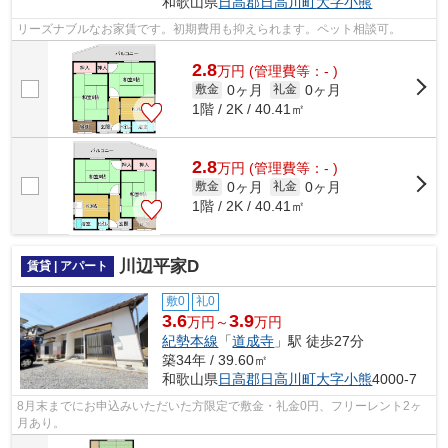
和歌山県
日高郡日高川町
大字小熊
リーズナブルなお家賃です。初期費用も抑えられます。ペット相談可。
2.8
万
円
(管理費等：- )
0ヶ月
0ヶ月
敷金
礼金
1階 / 2K / 40.41㎡
2.8
万
円
(管理費等：- )
0ヶ月
0ヶ月
敷金
礼金
1階 / 2K / 40.41㎡
川辺平家D
賃貸 | アパート
敷0
礼0
3.6
3.9
万円～
万円
紀勢本線
「
道成寺
」駅 徒歩27分
築34年 / 39.60㎡
和歌山県
日高郡日高川町
大字小熊
4000-7
8月末までにお申込みいただいた方限定で敷金・礼金0円、フリーレント2ヶ
月あり。