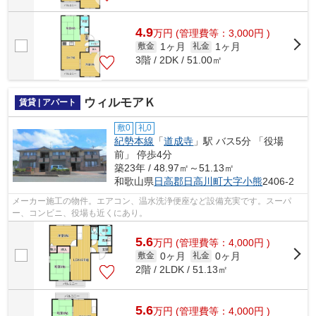
4.9
万
円
(管理費等：3,000円 )
1ヶ月
1ヶ月
敷金
礼金
3階 / 2DK / 51.00㎡
ウィルモアＫ
賃貸 | アパート
敷0
礼0
紀勢本線
「
道成寺
」駅 バス5分 「役場
前」 停歩4分
築23年 / 48.97㎡～51.13㎡
和歌山県
日高郡日高川町
大字小熊
2406-2
メーカー施工の物件。エアコン、温水洗浄便座など設備充実です。スーパ
ー、コンビニ、役場も近くにあり。
5.6
万
円
(管理費等：4,000円 )
0ヶ月
0ヶ月
敷金
礼金
2階 / 2LDK / 51.13㎡
5.6
万
円
(管理費等：4,000円 )