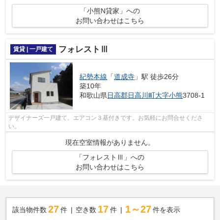
「小熊N貸家」への
お問い合わせはこちら
フォレストⅢ
賃貸 | 一戸建て
紀勢本線
「
道成寺
」駅 徒歩26分
築10年
和歌山県
日高郡日高川町
大字小熊
3708-1
デザイナーズ一戸建て。エアコン３基付きです。お気軽にお問合せくださ
い。
現在空室情報がありません。
「フォレストⅢ」への
お問い合わせはこちら
27
17
1～27
該当物件数
件
空き数
件
件を表示