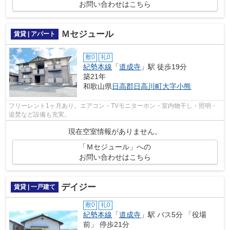
お問い合わせはこちら
Ｍセジュール
賃貸 | アパート
敷0
礼0
紀勢本線
「
道成寺
」駅 徒歩19分
築21年
和歌山県
日高郡日高川町
大字小熊
フリーレント1ヶ月あり。エアコン・TVモニターホン・室内物干し・照明・
追焚など設備も充実。
現在空室情報がありません。
「Ｍセジュール」への
お問い合わせはこちら
デイジー
賃貸 | 一戸建て
敷0
礼0
紀勢本線
「
道成寺
」駅 バス5分 「役場
前」 停歩21分