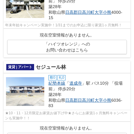
前」 停歩20分
築28年
和歌山県
日高郡日高川町
大字小熊
4000-
15
年末年始キャンペーン実施中！1/31までのお申込に限り家賃1ヶ月無料！
現在空室情報がありません。
「ハイツオレンジ」への
お問い合わせはこちら
セジュール林
賃貸 | アパート
敷0
礼0
紀勢本線
「
道成寺
」駅 バス10分 「役場
前」 停歩20分
築28年
和歌山県
日高郡日高川町
大字小熊
6036-
83
★10・11・12月限定お家賃お値下げ中★さらにお家賃1ヶ月無料キャンペー
ンも実施中！！
現在空室情報がありません。