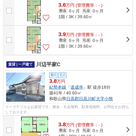
3.6
万
円
(管理費等：- )
0ヶ月
0ヶ月
敷金
礼金
1階 / 3K / 39.60㎡
3.9
万
円
(管理費等：- )
0ヶ月
0ヶ月
敷金
礼金
1階 / 3K / 39.60㎡
川辺平家C
賃貸 | 一戸建て
敷0
礼0
3.8
万円
紀勢本線
「
道成寺
」駅 徒歩18分
築41年 / 40.60㎡
和歌山県
日高郡日高川町
大字小熊
リーズナブルなお家賃です。敷金・礼金無料、駐車場無料。お問合せお待ち
しております。
3.8
万
円
(管理費等：- )
0ヶ月
0ヶ月
敷金
礼金