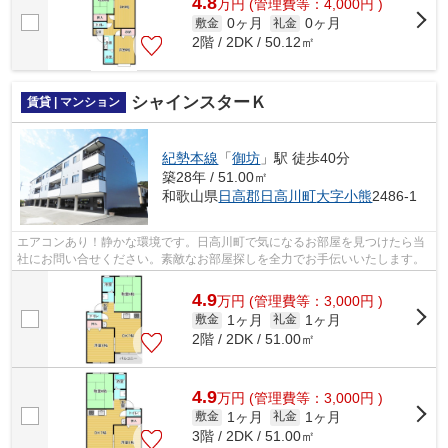
4.8
万
円
(管理費等：4,000円 )
0ヶ月
0ヶ月
敷金
礼金
2階 / 2DK / 50.12㎡
シャインスターＫ
賃貸 | マンション
紀勢本線
「
御坊
」駅 徒歩40分
築28年 / 51.00㎡
和歌山県
日高郡日高川町
大字小熊
2486-1
エアコンあり！静かな環境です。日高川町で気になるお部屋を見つけたら当
社にお問い合せください。素敵なお部屋探しを全力でお手伝いいたします。
4.9
万
円
(管理費等：3,000円 )
1ヶ月
1ヶ月
敷金
礼金
2階 / 2DK / 51.00㎡
4.9
万
円
(管理費等：3,000円 )
1ヶ月
1ヶ月
敷金
礼金
3階 / 2DK / 51.00㎡