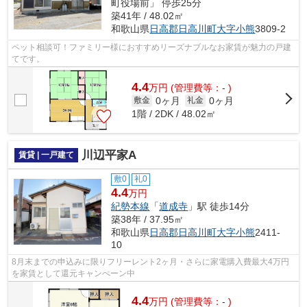
町役場前」 停歩25分
築41年 / 48.02㎡
和歌山県
日高郡日高川町
大字小熊
3809-2
ペット相談可！ファミリー様におすすめリーズナブルなお家賃が魅力の戸建
てです。
4.4
万
円
(管理費等：- )
0ヶ月
0ヶ月
敷金
礼金
1階 / 2DK / 48.02㎡
川辺平家A
賃貸 | 一戸建て
敷0
礼0
4.4
万円
紀勢本線
「
道成寺
」駅 徒歩14分
築38年 / 37.95㎡
和歌山県
日高郡日高川町
大字小熊
2411-
10
8月末までの申込みに限りフリーレント2ヶ月・さらに家電購入費最大4万円
を家賃として還元キャンぺーン中
4.4
万
円
(管理費等：- )