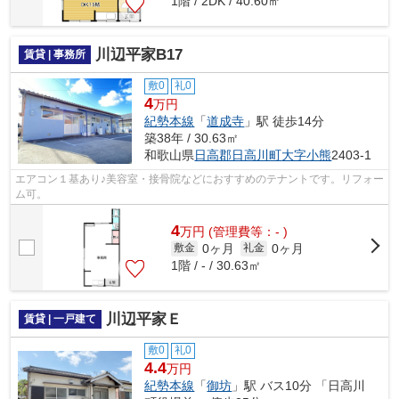
1階 / 2DK / 40.60㎡
川辺平家B17
賃貸 | 事務所
敷0
礼0
4
万円
紀勢本線
「
道成寺
」駅 徒歩14分
築38年 / 30.63㎡
和歌山県
日高郡日高川町
大字小熊
2403-1
エアコン１基あり♪美容室・接骨院などにおすすめのテナントです。リフォー
ム可。
4
万
円
(管理費等：- )
0ヶ月
0ヶ月
敷金
礼金
1階 / - / 30.63㎡
川辺平家Ｅ
賃貸 | 一戸建て
敷0
礼0
4.4
万円
紀勢本線
「
御坊
」駅 バス10分 「日高川