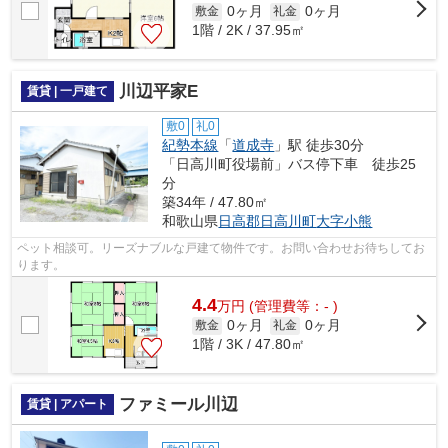
0ヶ月
0ヶ月
敷金
礼金
1階 / 2K / 37.95㎡
川辺平家E
賃貸 | 一戸建て
敷0
礼0
紀勢本線
「
道成寺
」駅 徒歩30分
「日高川町役場前」バス停下車 徒歩25
分
築34年 / 47.80㎡
和歌山県
日高郡日高川町
大字小熊
ペット相談可。リーズナブルな戸建て物件です。お問い合わせお待ちしてお
ります。
4.4
万
円
(管理費等：- )
0ヶ月
0ヶ月
敷金
礼金
1階 / 3K / 47.80㎡
ファミール川辺
賃貸 | アパート