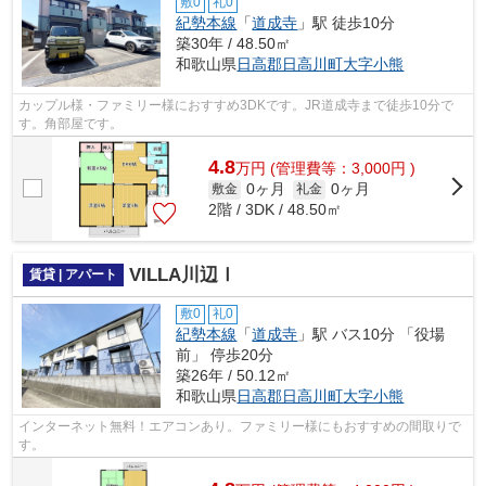
敷0
礼0
紀勢本線
「
道成寺
」駅 徒歩10分
築30年 / 48.50㎡
和歌山県
日高郡日高川町
大字小熊
カップル様・ファミリー様におすすめ3DKです。JR道成寺まで徒歩10分で
す。角部屋です。
4.8
万
円
(管理費等：3,000円 )
0ヶ月
0ヶ月
敷金
礼金
2階 / 3DK / 48.50㎡
VILLA川辺Ⅰ
賃貸 | アパート
敷0
礼0
紀勢本線
「
道成寺
」駅 バス10分 「役場
前」 停歩20分
築26年 / 50.12㎡
和歌山県
日高郡日高川町
大字小熊
インターネット無料！エアコンあり。ファミリー様にもおすすめの間取りで
す。