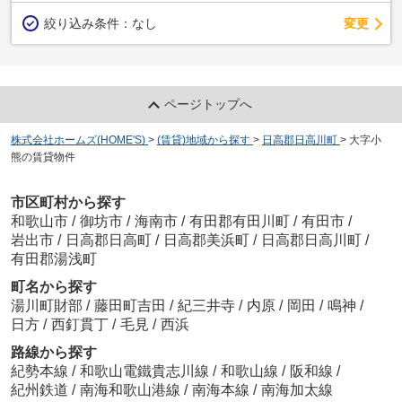
変更
絞り込み条件：
なし
ページトップへ
株式会社ホームズ(HOME'S)
>
(賃貸)地域から探す
>
日高郡日高川町
>
大字小
熊の賃貸物件
市区町村から探す
和歌山市
/
御坊市
/
海南市
/
有田郡有田川町
/
有田市
/
岩出市
/
日高郡日高町
/
日高郡美浜町
/
日高郡日高川町
/
有田郡湯浅町
町名から探す
湯川町財部
/
藤田町吉田
/
紀三井寺
/
内原
/
岡田
/
鳴神
/
日方
/
西釘貫丁
/
毛見
/
西浜
路線から探す
紀勢本線
/
和歌山電鐵貴志川線
/
和歌山線
/
阪和線
/
紀州鉄道
/
南海和歌山港線
/
南海本線
/
南海加太線