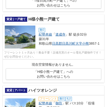
「T様日高川町一戸建て」への
お問い合わせはこちら
H様小熊一戸建て
賃貸 | 一戸建て
敷0
紀勢本線
「
道成寺
」駅 徒歩32分
築31年
和歌山県
日高郡日高川町
大字小熊
3857-1
フリーレント１ヶ月あり！敷金不要！設備充実のオール電化戸建物件です！
ぜひお問合せください。
現在空室情報がありません。
「H様小熊一戸建て」への
お問い合わせはこちら
ハイツオレンジ
賃貸 | アパート
フリーレント
敷0
礼0
紀勢本線
「
御坊
」駅 バス10分 「役場