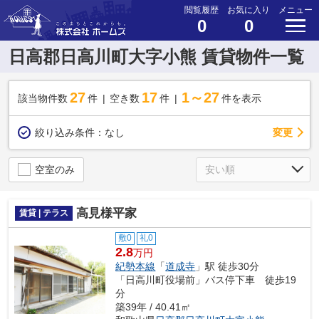
閲覧履歴
お気に入り
メニュー
0
0
日高郡日高川町大字小熊 賃貸物件一覧
27
17
1～27
該当物件数
件
空き数
件
件を表示
変更
絞り込み条件：
なし
空室のみ
高見様平家
賃貸 | テラス
敷0
礼0
2.8
万円
紀勢本線
「
道成寺
」駅 徒歩30分
「日高川町役場前」バス停下車 徒歩19
分
築39年 / 40.41㎡