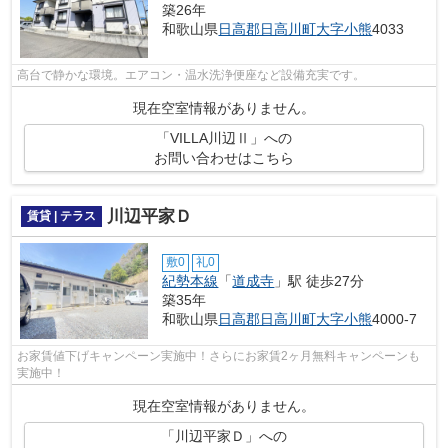
築26年
和歌山県
日高郡日高川町
大字小熊
4033
高台で静かな環境。エアコン・温水洗浄便座など設備充実です。
現在空室情報がありません。
「VILLA川辺Ⅱ」への
お問い合わせはこちら
川辺平家Ｄ
賃貸 | テラス
敷0
礼0
紀勢本線
「
道成寺
」駅 徒歩27分
築35年
和歌山県
日高郡日高川町
大字小熊
4000-7
お家賃値下げキャンペーン実施中！さらにお家賃2ヶ月無料キャンペーンも
実施中！
現在空室情報がありません。
「川辺平家Ｄ」への