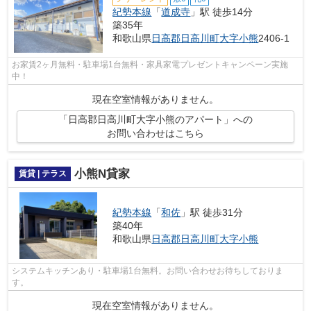
紀勢本線
「
道成寺
」駅 徒歩14分
築35年
和歌山県
日高郡日高川町
大字小熊
2406-1
お家賃2ヶ月無料・駐車場1台無料・家具家電プレゼントキャンペーン実施
中！
現在空室情報がありません。
「日高郡日高川町大字小熊のアパート」への
お問い合わせはこちら
小熊N貸家
賃貸 | テラス
紀勢本線
「
和佐
」駅 徒歩31分
築40年
和歌山県
日高郡日高川町
大字小熊
システムキッチンあり・駐車場1台無料。お問い合わせお待ちしておりま
す。
現在空室情報がありません。