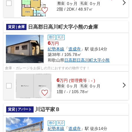
0ヶ月
0ヶ月
敷金
礼金
2階 / 2DK / 48.97㎡
日高郡日高川町大字小熊の倉庫
賃貸 | 倉庫
敷0
礼0
6
万円
紀勢本線
「
道成寺
」駅 徒歩14分
築38年 / 105.78㎡
和歌山県
日高郡日高川町
大字小熊
倉庫・ガレージをお探しの方におすすめの物件です！
6
万
円
(管理費等：- )
0ヶ月
0ヶ月
敷金
礼金
1階 / - / 105.78㎡
川辺平家Ｂ
賃貸 | アパート
敷0
礼0
紀勢本線
「
道成寺
」駅 徒歩14分