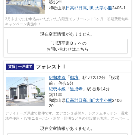
築35年
和歌山県
日高郡日高川町
大字小熊
2406-1
3月末までにお申込みいただいた方限定でフリーレント1ヶ月・初期費用無料
キャンペーン実施中！
現在空室情報がありません。
「川辺平家Ｂ」への
お問い合わせはこちら
フォレストⅠ
賃貸 | 一戸建て
紀勢本線
「
御坊
」駅 バス12分 「役場
前」 停歩5分
紀勢本線
「
道成寺
」駅 徒歩14分
築11年
和歌山県
日高郡日高川町
大字小熊
2406-
20
デザイナーズ戸建て物件です。エアコン３基付き。システムキッチン・温水
洗浄便座・TVモニターホン・追焚・照明などその他設備も充実。スーパー、
コンビニも徒歩圏です。日高川町で気...
現在空室情報がありません。