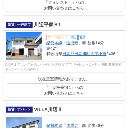
「フォレストⅠ」への
お問い合わせはこちら
川辺平家Ｂ1
賃貸 | 一戸建て
フリーレント
敷0
礼0
紀勢本線
「
道成寺
」駅 徒歩14分
築42年
和歌山県
日高郡日高川町
大字小熊
2406-1
3月末までにお申込みいただいた方限定でフリーレント1ヶ月・初期費用無料
キャンペーン実施中！
現在空室情報がありません。
「川辺平家Ｂ1」への
お問い合わせはこちら
VILLA川辺Ⅱ
賃貸 | アパート
紀勢本線
「
道成寺
」駅 徒歩26分