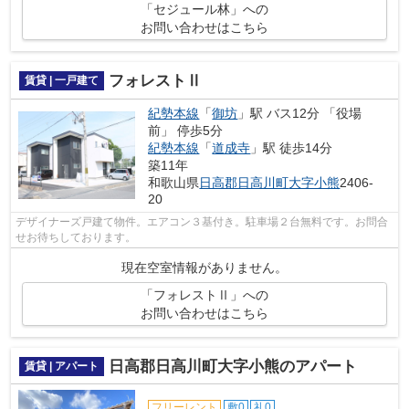
「セジュール林」への
お問い合わせはこちら
フォレストⅡ
賃貸 | 一戸建て
紀勢本線
「
御坊
」駅 バス12分 「役場
前」 停歩5分
紀勢本線
「
道成寺
」駅 徒歩14分
築11年
和歌山県
日高郡日高川町
大字小熊
2406-
20
デザイナーズ戸建て物件。エアコン３基付き。駐車場２台無料です。お問合
せお待ちしております。
現在空室情報がありません。
「フォレストⅡ」への
お問い合わせはこちら
日高郡日高川町大字小熊のアパート
賃貸 | アパート
フリーレント
敷0
礼0