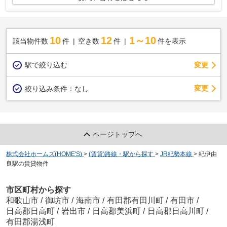
10
12
1～10
該当物件数
件
空き数
件
件を表示
駅で絞り込む
変更
変更
絞り込み条件：
なし
ページトップへ
株式会社ホームズ(HOME'S)
>
(賃貸)路線・駅から探す
>
JR紀勢本線
>
紀伊由
良駅の賃貸物件
市区町村から探す
和歌山市
/
御坊市
/
海南市
/
有田郡有田川町
/
有田市
/
日高郡日高町
/
岩出市
/
日高郡美浜町
/
日高郡日高川町
/
有田郡湯浅町