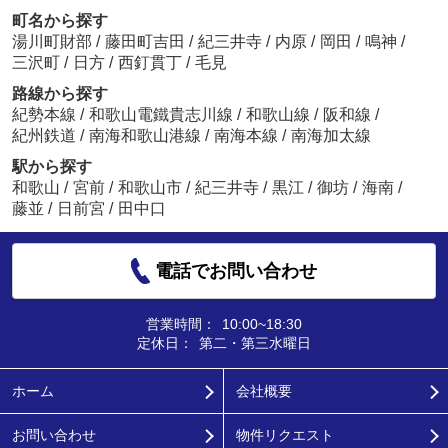
町名から探す
湯川町財部
/
藤田町吉田
/
紀三井寺
/
内原
/
岡田
/
鳴神
/
三沢町
/
日方
/
西釘貫丁
/
毛見
路線から探す
紀勢本線
/
和歌山電鐵貴志川線
/
和歌山線
/
阪和線
/
紀州鉄道
/
南海和歌山港線
/
南海本線
/
南海加太線
駅から探す
和歌山
/
宮前
/
和歌山市
/
紀三井寺
/
黒江
/
御坊
/
海南
/
藤並
/
日前宮
/
田中口
電話でお問い合わせ
営業時間：
10:00~18:30
定休日：
第二・第三水曜日
ホーム
会社概要
お問い合わせ
物件リクエスト