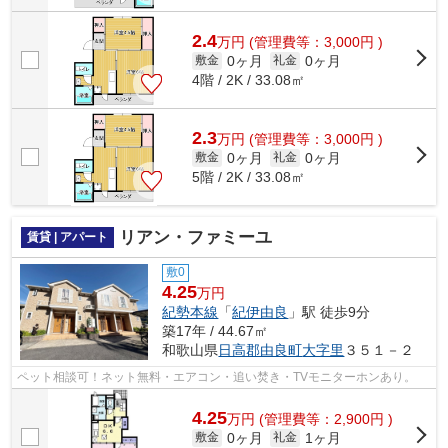
2.4
万
円
(管理費等：3,000円 )
0ヶ月
0ヶ月
敷金
礼金
4階 / 2K / 33.08㎡
2.3
万
円
(管理費等：3,000円 )
0ヶ月
0ヶ月
敷金
礼金
5階 / 2K / 33.08㎡
リアン・ファミーユ
賃貸 | アパート
敷0
4.25
万円
紀勢本線
「
紀伊由良
」駅 徒歩9分
築17年 / 44.67㎡
和歌山県
日高郡由良町
大字里
３５１－２
ペット相談可！ネット無料・エアコン・追い焚き・TVモニターホンあり。
4.25
万
円
(管理費等：2,900円 )
0ヶ月
1ヶ月
敷金
礼金