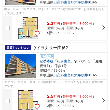
和歌山県
日高郡由良町
大字吹井
919-5
敷金・礼金０円♪エアコン付き♪リーズナブルなお部屋です。お問合せお待ち
しております！
2.3
万
円
(管理費等：3,000円 )
0ヶ月
0ヶ月
敷金
礼金
5階 / 2K / 33.08㎡
ヴィラナリー由良2
賃貸 | マンション
敷0
礼0
紀勢本線
「
紀伊由良
」駅 バス6分 「雇用
促進前」 停歩1分
築52年 / 33.08㎡
和歌山県
日高郡由良町
大字吹井
919-5
エアコン1台あり。敷金・礼金無料です。リーズナブルなお家賃が魅力の物
件です。
2.5
万
円
(管理費等：3,000円 )
0ヶ月
0ヶ月
敷金
礼金
3階 / 2K / 33.08㎡