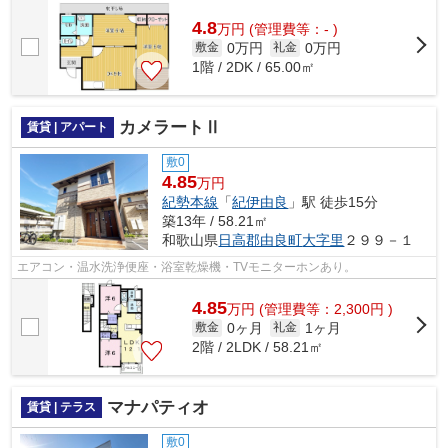
4.8
万
円
(管理費等：- )
0万円
0万円
敷金
礼金
1階 / 2DK / 65.00㎡
カメラートⅡ
賃貸 | アパート
敷0
4.85
万円
紀勢本線
「
紀伊由良
」駅 徒歩15分
築13年 / 58.21㎡
和歌山県
日高郡由良町
大字里
２９９－１
エアコン・温水洗浄便座・浴室乾燥機・TVモニターホンあり。
4.85
万
円
(管理費等：2,300円 )
0ヶ月
1ヶ月
敷金
礼金
2階 / 2LDK / 58.21㎡
マナパティオ
賃貸 | テラス
敷0