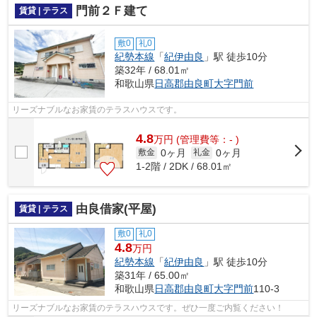
門前２Ｆ建て
賃貸 | テラス
敷0
礼0
紀勢本線
「
紀伊由良
」駅 徒歩10分
築32年 / 68.01㎡
和歌山県
日高郡由良町
大字門前
リーズナブルなお家賃のテラスハウスです。
4.8
万
円
(管理費等：- )
0ヶ月
0ヶ月
敷金
礼金
1-2階 / 2DK / 68.01㎡
由良借家(平屋)
賃貸 | テラス
敷0
礼0
4.8
万円
紀勢本線
「
紀伊由良
」駅 徒歩10分
築31年 / 65.00㎡
和歌山県
日高郡由良町
大字門前
110-3
リーズナブルなお家賃のテラスハウスです。ぜひ一度ご内覧ください！