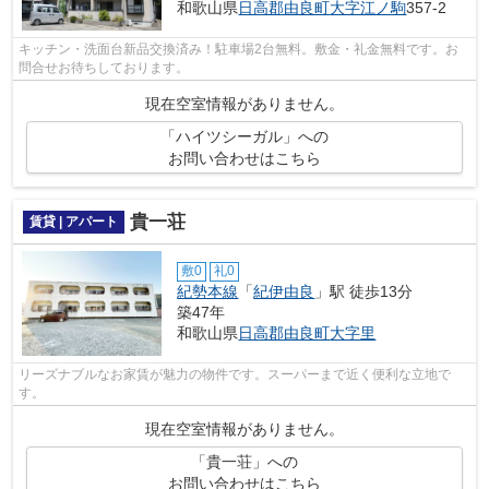
和歌山県
日高郡由良町
大字江ノ駒
357-2
キッチン・洗面台新品交換済み！駐車場2台無料。敷金・礼金無料です。お
問合せお待ちしております。
現在空室情報がありません。
「ハイツシーガル」への
お問い合わせはこちら
貴一荘
賃貸 | アパート
敷0
礼0
紀勢本線
「
紀伊由良
」駅 徒歩13分
築47年
和歌山県
日高郡由良町
大字里
リーズナブルなお家賃が魅力の物件です。スーパーまで近く便利な立地で
す。
現在空室情報がありません。
「貴一荘」への
お問い合わせはこちら