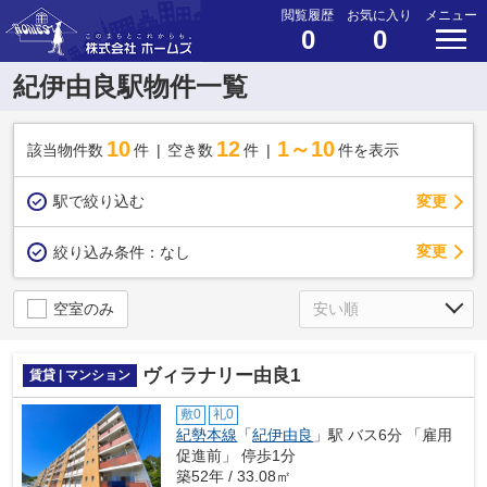
閲覧履歴
お気に入り
メニュー
0
0
紀伊由良駅物件一覧
10
12
1～10
該当物件数
件
空き数
件
件を表示
駅で絞り込む
変更
変更
絞り込み条件：
なし
空室のみ
ヴィラナリー由良1
賃貸 | マンション
敷0
礼0
紀勢本線
「
紀伊由良
」駅 バス6分 「雇用
促進前」 停歩1分
築52年 / 33.08㎡