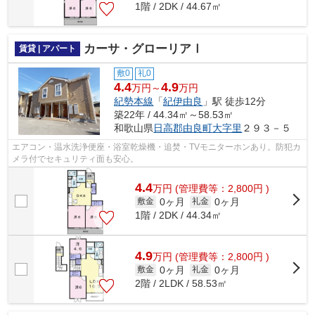
1階 / 2DK / 44.67㎡
カーサ・グローリアⅠ
賃貸 | アパート
敷0
礼0
4.4
4.9
万円～
万円
紀勢本線
「
紀伊由良
」駅 徒歩12分
築22年 / 44.34㎡～58.53㎡
和歌山県
日高郡由良町
大字里
２９３－５
エアコン・温水洗浄便座・浴室乾燥機・追焚・TVモニターホンあり。防犯カ
メラ付でセキュリティ面も安心。
4.4
万
円
(管理費等：2,800円 )
0ヶ月
0ヶ月
敷金
礼金
1階 / 2DK / 44.34㎡
4.9
万
円
(管理費等：2,800円 )
0ヶ月
0ヶ月
敷金
礼金
2階 / 2LDK / 58.53㎡