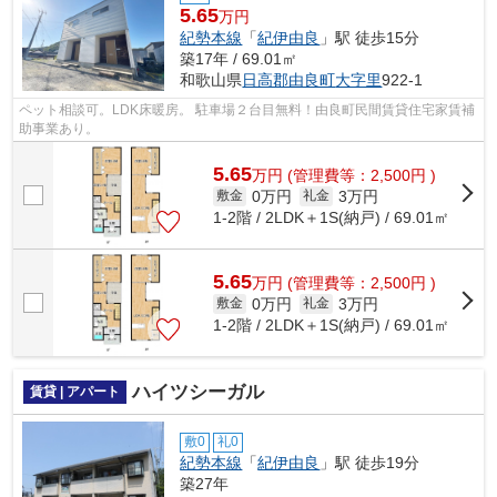
5.65
万円
紀勢本線
「
紀伊由良
」駅 徒歩15分
築17年 / 69.01㎡
和歌山県
日高郡由良町
大字里
922-1
ペット相談可。LDK床暖房。 駐車場２台目無料！由良町民間賃貸住宅家賃補
助事業あり。
5.65
万
円
(管理費等：2,500円 )
0万円
3万円
敷金
礼金
1-2階 / 2LDK＋1S(納戸) / 69.01㎡
5.65
万
円
(管理費等：2,500円 )
0万円
3万円
敷金
礼金
1-2階 / 2LDK＋1S(納戸) / 69.01㎡
ハイツシーガル
賃貸 | アパート
敷0
礼0
紀勢本線
「
紀伊由良
」駅 徒歩19分
築27年