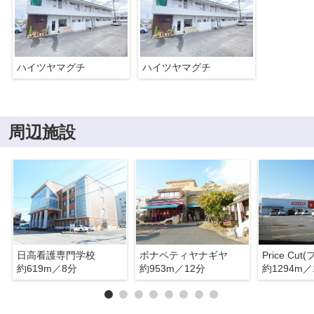
ハイツヤマグチ
ハイツヤマグチ
周辺施設
日高看護専門学校
ボナペティヤナギヤ
約619m／8分
約953m／12分
約1294m／