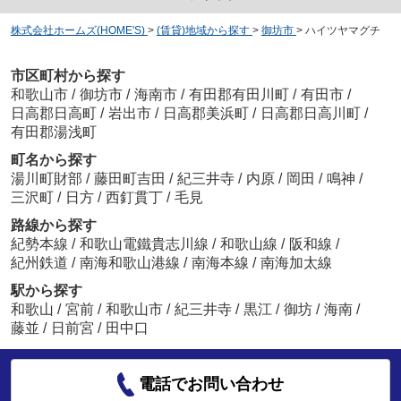
株式会社ホームズ(HOME'S)
>
(賃貸)地域から探す
>
御坊市
>
ハイツヤマグチ
市区町村から探す
和歌山市
/
御坊市
/
海南市
/
有田郡有田川町
/
有田市
/
日高郡日高町
/
岩出市
/
日高郡美浜町
/
日高郡日高川町
/
有田郡湯浅町
町名から探す
湯川町財部
/
藤田町吉田
/
紀三井寺
/
内原
/
岡田
/
鳴神
/
三沢町
/
日方
/
西釘貫丁
/
毛見
路線から探す
紀勢本線
/
和歌山電鐵貴志川線
/
和歌山線
/
阪和線
/
紀州鉄道
/
南海和歌山港線
/
南海本線
/
南海加太線
駅から探す
和歌山
/
宮前
/
和歌山市
/
紀三井寺
/
黒江
/
御坊
/
海南
/
藤並
/
日前宮
/
田中口
電話でお問い合わせ