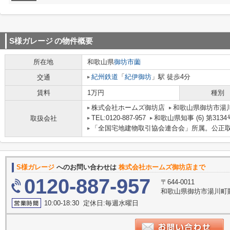
S様ガレージ
の物件概要
所在地
和歌山県
御坊市
薗
紀州鉄道
「
紀伊御坊
」駅 徒歩4分
交通
賃料
1万円
種別
株式会社ホームズ御坊店
和歌山県御坊市湯川町
TEL:0120-887-957
和歌山県知事 (6) 第3134
取扱会社
「全国宅地建物取引協会連合会」所属。公正
S様ガレージ
へのお問い合わせは
株式会社ホームズ御坊店まで
0120-887-957
〒644-0011
和歌山県御坊市湯川町財部
10:00-18:30 定休日:毎週水曜日