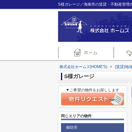
S様ガレージ／海南市の賃貸・不動産管理のこ
株式会社ホームズ(HOME'S)
>
(賃貸)地
S様ガレージ
▼ご希望の物件をお探しします
同じエリアの物件
御坊市