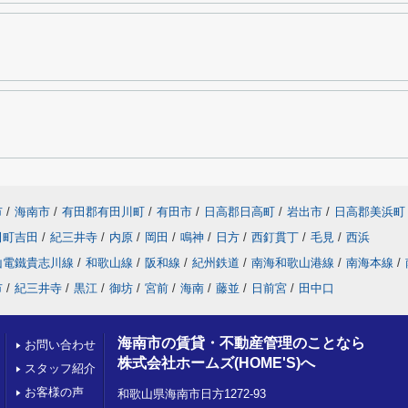
市
/
海南市
/
有田郡有田川町
/
有田市
/
日高郡日高町
/
岩出市
/
日高郡美浜町
田町吉田
/
紀三井寺
/
内原
/
岡田
/
鳴神
/
日方
/
西釘貫丁
/
毛見
/
西浜
山電鐵貴志川線
/
和歌山線
/
阪和線
/
紀州鉄道
/
南海和歌山港線
/
南海本線
/
市
/
紀三井寺
/
黒江
/
御坊
/
宮前
/
海南
/
藤並
/
日前宮
/
田中口
海南市の賃貸・不動産管理のことなら
お問い合わせ
株式会社ホームズ(HOME'S)へ
スタッフ紹介
お客様の声
和歌山県海南市日方1272-93