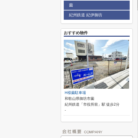
薗
紀州鉄道 紀伊御坊
おすすめ物件
H様薗駐車場
和歌山県御坊市薗
紀州鉄道「市役所前」駅 徒歩2分
-