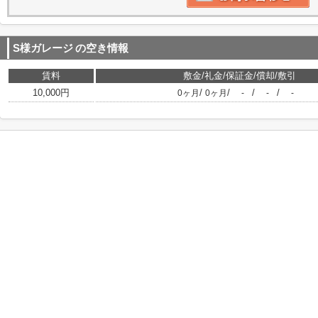
S様ガレージ
の空き情報
賃料
敷金/礼金/保証金/償却/敷引
10,000円
/
/
/
/
0ヶ月
0ヶ月
-
-
-