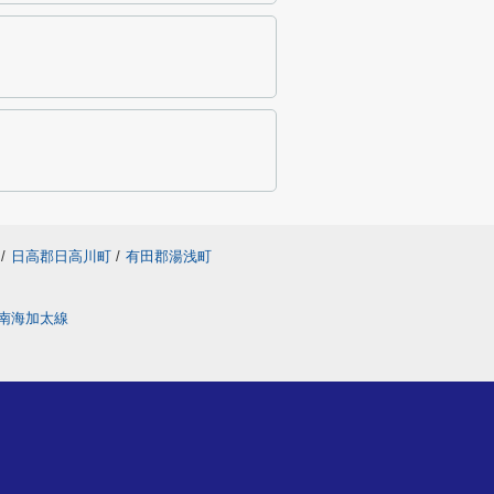
/
日高郡日高川町
/
有田郡湯浅町
南海加太線