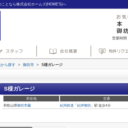
となら株式会社ホームズ(HOME'S)へ
営業時間：1
域から探す
>
御坊市
>
S様ガレージ
S様ガレージ
所在地
交通
和歌山県
御坊市
薗
紀州鉄道
「
紀伊御坊
」駅 徒歩4分