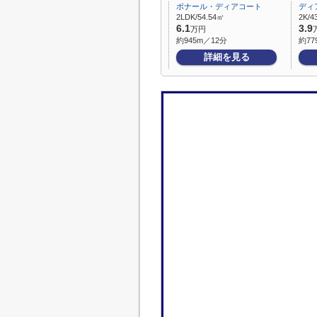
ボナール・ディアコート
ディ
2LDK/54.54㎡
2K/4
6.1
3.9
万円
約945m／12分
約77
詳細を見る