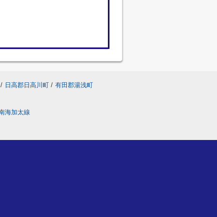
/
日高郡日高川町
/
有田郡湯浅町
南海加太線