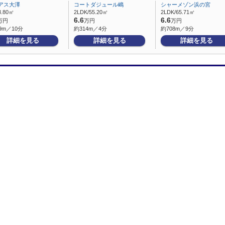
アス大澤
コートダジュール嶋
シャーメゾン浜の宮
3.80㎡
2LDK/55.20㎡
2LDK/65.71㎡
6.6
6.6
万円
万円
万円
9m／10分
約314m／4分
約708m／9分
詳細を見る
詳細を見る
詳細を見る