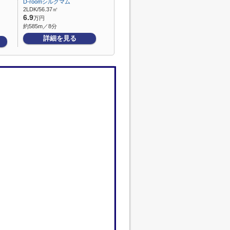
D-roomシルクマム
2LDK/56.37㎡
6.9
万円
約585m／8分
詳細を見る