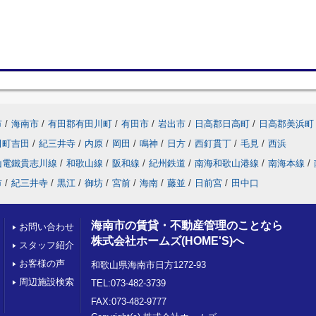
市
/
海南市
/
有田郡有田川町
/
有田市
/
岩出市
/
日高郡日高町
/
日高郡美浜町
田町吉田
/
紀三井寺
/
内原
/
岡田
/
鳴神
/
日方
/
西釘貫丁
/
毛見
/
西浜
山電鐵貴志川線
/
和歌山線
/
阪和線
/
紀州鉄道
/
南海和歌山港線
/
南海本線
/
市
/
紀三井寺
/
黒江
/
御坊
/
宮前
/
海南
/
藤並
/
日前宮
/
田中口
海南市の賃貸・不動産管理のことなら
お問い合わせ
株式会社ホームズ(HOME'S)へ
スタッフ紹介
お客様の声
和歌山県海南市日方1272-93
周辺施設検索
TEL:073-482-3739
FAX:073-482-9777