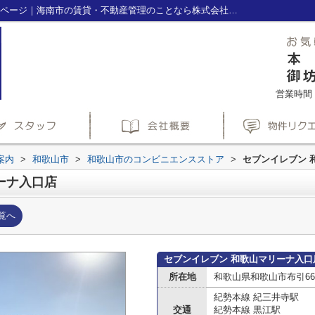
セブンイレブン 和歌山マリーナ入口店情報ページ｜海南市の賃貸・不動産管理のことなら株式会社ホームズ(HOME'S)へ
営業時間：1
案内
>
和歌山市
>
和歌山市のコンビニエンスストア
>
セブンイレブン 
ーナ入口店
覧へ
セブンイレブン 和歌山マリーナ入口
所在地
和歌山県和歌山市布引662
紀勢本線 紀三井寺駅
交通
紀勢本線 黒江駅