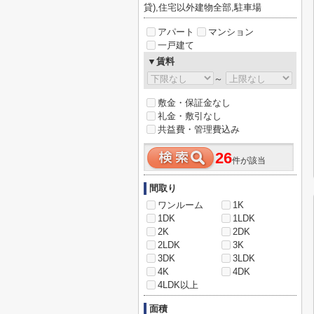
貸),住宅以外建物全部,駐車場
アパート
マンション
一戸建て
▼賃料
～
敷金・保証金なし
礼金・敷引なし
共益費・管理費込み
26
件が該当
間取り
ワンルーム
1K
1DK
1LDK
2K
2DK
2LDK
3K
3DK
3LDK
4K
4DK
4LDK以上
面積