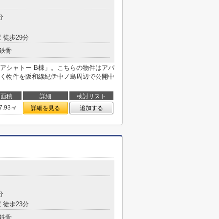
分
 徒歩29分
鉄骨
アシャトー B棟」。こちらの物件はアパ
く物件を阪和線紀伊中ノ島周辺で公開中
面積
詳細
検討リスト
7.93㎡
詳細を見る
追加する
分
 徒歩23分
鉄骨