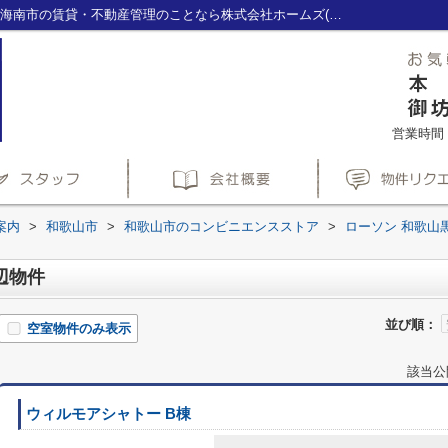
ローソン 和歌山黒田東店周辺の物件一覧｜海南市の賃貸・不動産管理のことなら株式会社ホームズ(HOME'S)へ
営業時間：1
案内
>
和歌山市
>
和歌山市のコンビニエンスストア
>
ローソン 和歌山
辺物件
並び順：
空室物件のみ表示
該当公
ウィルモアシャトー B棟