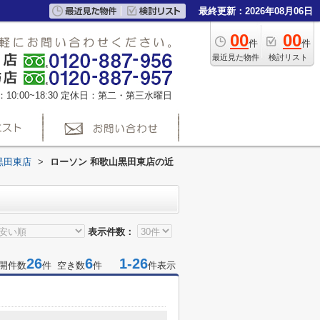
最終更新：2026年08月06日
00
00
件
件
最近見た物件
検討リスト
0:00~18:30
定休日：第二・第三水曜日
黒田東店
>
ローソン 和歌山黒田東店の近
表示件数：
26
6
1-26
開件数
件 空き数
件
件表示