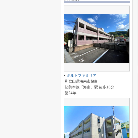
ポルトファミリア
和歌山県海南市藤白
紀勢本線「海南」駅 徒歩13分
築24年