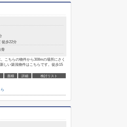
分
 徒歩22分
鉄骨
木。こちらの物件から308mの場所にさく
新しい築浅物件はこちらです。徒歩15
面積
詳細
検討リスト
ちら