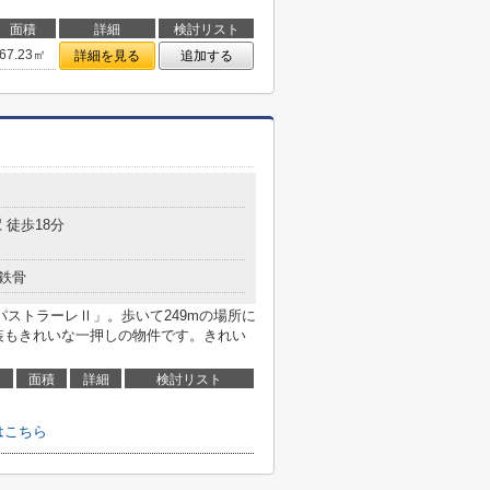
面積
詳細
検討リスト
67.23㎡
詳細を見る
追加する
 徒歩18分
鉄骨
 パストラーレⅡ」。歩いて249mの場所に
装もきれいな一押しの物件です。きれい
面積
詳細
検討リスト
はこちら