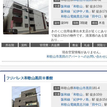
住所
交通
阪和線
「
和歌山
」駅 徒歩13分
阪和線
「
紀伊中ノ島
」駅 徒歩17
和歌山電鐵貴志川線
「
田中口
」駅
築9年
3階建
木造
築年
階数
構造
きのくに信用金庫出水支店が近くにあり
で徒歩13分の物件です。清潔感のある室
おり、...
所在階
賃料
管理費・共益費
敷金
礼金
間取り
現在空室情報がありません。
和歌山市黒田のアパートへのお問い合わせ
フジパレス和歌山黒田Ⅲ番館
和歌山県
和歌山市
黒田
181-4
住所
交通
阪和線
「
和歌山
」駅 徒歩10分
阪和線
「
紀伊中ノ島
」駅 徒歩15
和歌山電鐵貴志川線
「
田中口
」駅