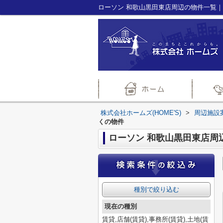
株式会社ホームズ(HOME'S)
>
周辺施設
くの物件
ローソン 和歌山黒田東店周
種別で絞り込む
現在の種別
賃貸,店舗(賃貸),事務所(賃貸),土地(賃