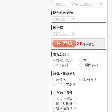
～
駅からの徒歩
築年数
26
件が該当
情報公開日
指定しない
本日
3日以内
1週間以内
画像・動画あり
画像あり
動画あり
パノラマあり
こだわり条件
ペット相談
(-)
陽当り良好
(-)
駐車場あり
(-)