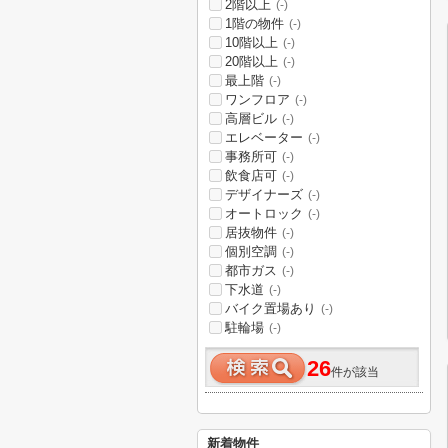
2階以上
(-)
1階の物件
(-)
10階以上
(-)
20階以上
(-)
最上階
(-)
ワンフロア
(-)
高層ビル
(-)
エレベーター
(-)
事務所可
(-)
飲食店可
(-)
デザイナーズ
(-)
オートロック
(-)
居抜物件
(-)
個別空調
(-)
都市ガス
(-)
下水道
(-)
バイク置場あり
(-)
駐輪場
(-)
26
件が該当
新着物件