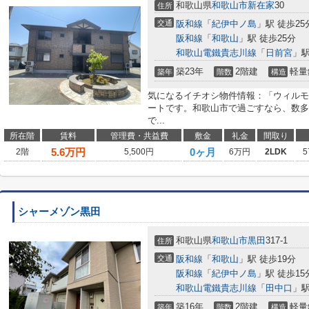
和歌山県
和歌山市
新在家
30
住所
交通
阪和線
「
紀伊中ノ島
」駅 徒歩25
阪和線
「
和歌山
」駅 徒歩25分
和歌山電鐵貴志川線
「
日前宮
」駅
築23年
2階建
軽量
築年
階数
構造
気になるイチオシ物件情報：「ウィルモ
ートです。和歌山市で過ごすなら、数多
で...
所在階
賃料
管理費・共益費
敷金
礼金
間取り
5.6
万円
0ヶ月
2階
5,500円
6万円
2LDK
5
シャーメゾン黒田
和歌山県
和歌山市
黒田
317-1
住所
交通
阪和線
「
和歌山
」駅 徒歩19分
阪和線
「
紀伊中ノ島
」駅 徒歩15
和歌山電鐵貴志川線
「
田中口
」駅
築16年
2階建
軽量
築年
階数
構造