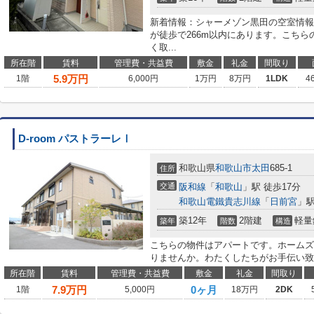
新着情報：シャーメゾン黒田の空室情報
が徒歩で266m以内にあります。こち
く取...
所在階
賃料
管理費・共益費
敷金
礼金
間取り
5.9
万円
1階
6,000円
1万円
8万円
1LDK
4
D-room パストラーレⅠ
和歌山県
和歌山市
太田
685-1
住所
交通
阪和線
「
和歌山
」駅 徒歩17分
和歌山電鐵貴志川線
「
日前宮
」駅
築12年
2階建
軽量
築年
階数
構造
こちらの物件はアパートです。ホームズ
りませんか。わたくしたちがお手伝い致
所在階
賃料
管理費・共益費
敷金
礼金
間取り
7.9
万円
0ヶ月
1階
5,000円
18万円
2DK