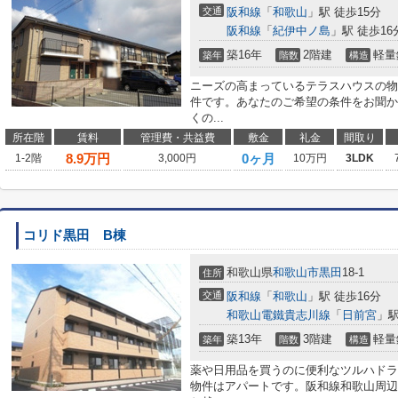
交通
阪和線
「
和歌山
」駅 徒歩15分
阪和線
「
紀伊中ノ島
」駅 徒歩16
築16年
2階建
軽量
築年
階数
構造
ニーズの高まっているテラスハウスの物
件です。あなたのご希望の条件をお聞か
くの...
所在階
賃料
管理費・共益費
敷金
礼金
間取り
8.9
万円
0ヶ月
1-2階
3,000円
10万円
3LDK
コリド黒田 B棟
和歌山県
和歌山市
黒田
18-1
住所
交通
阪和線
「
和歌山
」駅 徒歩16分
和歌山電鐵貴志川線
「
日前宮
」駅
築13年
3階建
軽量
築年
階数
構造
薬や日用品を買うのに便利なツルハドラッ
物件はアパートです。阪和線和歌山周辺