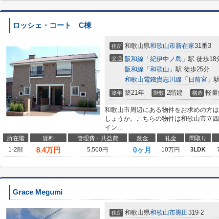
ロッシェ・コート C棟
和歌山県
和歌山市
新在家
31番3
住所
交通
阪和線
「
紀伊中ノ島
」駅 徒歩18
阪和線
「
和歌山
」駅 徒歩25分
和歌山電鐵貴志川線
「
日前宮
」駅
築21年
2階建
軽量
築年
階数
構造
和歌山市周辺にある物件をお求めの方は
しょうか。こちらの物件は和歌山市立四箇
イン...
所在階
賃料
管理費・共益費
敷金
礼金
間取り
8.4
万円
0ヶ月
1-2階
5,500円
10万円
3LDK
Grace Megumi
和歌山県
和歌山市
黒田
319-2
住所