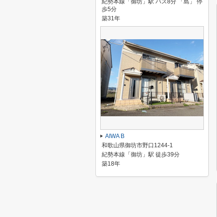
紀勢本線「御坊」駅 バス8分 「島」 停
歩5分
築31年
AIWA B
和歌山県御坊市野口1244-1
紀勢本線「御坊」駅 徒歩39分
築18年