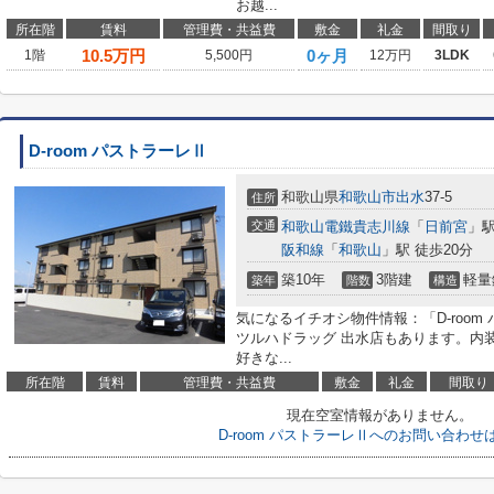
お越...
所在階
賃料
管理費・共益費
敷金
礼金
間取り
10.5
万円
0ヶ月
1階
5,500円
12万円
3LDK
D-room パストラーレⅡ
和歌山県
和歌山市
出水
37-5
住所
交通
和歌山電鐵貴志川線
「
日前宮
」駅
阪和線
「
和歌山
」駅 徒歩20分
築10年
3階建
軽量
築年
階数
構造
気になるイチオシ物件情報：「D-room
ツルハドラッグ 出水店もあります。内
好きな...
所在階
賃料
管理費・共益費
敷金
礼金
間取り
現在空室情報がありません。
D-room パストラーレⅡへのお問い合わせ