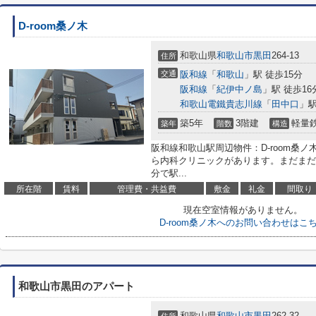
D-room桑ノ木
和歌山県
和歌山市
黒田
264-13
住所
交通
阪和線
「
和歌山
」駅 徒歩15分
阪和線
「
紀伊中ノ島
」駅 徒歩16
和歌山電鐵貴志川線
「
田中口
」駅
築5年
3階建
軽量
築年
階数
構造
阪和線和歌山駅周辺物件：D-room桑ノ
ら内科クリニックがあります。まだまだ
分で駅...
所在階
賃料
管理費・共益費
敷金
礼金
間取り
現在空室情報がありません。
D-room桑ノ木へのお問い合わせはこ
和歌山市黒田のアパート
和歌山県
和歌山市
黒田
262-32