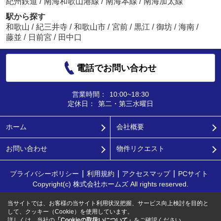
紀州鉄道
/
南海和歌山港線
/
南海本線
/
南海加太線
駅から探す
和歌山
/
紀三井寺
/
和歌山市
/
宮前
/
黒江
/
御坊
/
海南
/
藤並
/
日前宮
/
田中口
電話でお問い合わせ
営業時間：
10:00~18:30
定休日：
第二・第三水曜日
ホーム
会社概要
お問い合わせ
物件リクエスト
プライバシーポリシー
利用規約
アクセスマップ
PCサイト
Copyright(c) 株式会社ホームズ All rights reserved.
当サイトでは、お客様の当サイト利用状況把握、サービス向上検討を目的と
して、クッキー（Cookie）を使用しています。
詳しくは、当社の
「Cookieの取扱いについて」
をご確認ください。