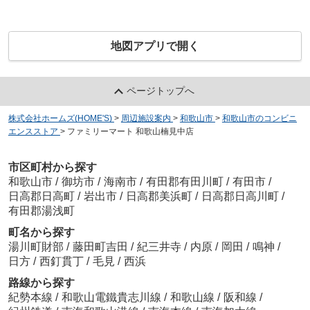
地図アプリで開く
ページトップへ
株式会社ホームズ(HOME'S)
>
周辺施設案内
>
和歌山市
>
和歌山市のコンビニ
エンスストア
>
ファミリーマート 和歌山楠見中店
市区町村から探す
和歌山市
/
御坊市
/
海南市
/
有田郡有田川町
/
有田市
/
日高郡日高町
/
岩出市
/
日高郡美浜町
/
日高郡日高川町
/
有田郡湯浅町
町名から探す
湯川町財部
/
藤田町吉田
/
紀三井寺
/
内原
/
岡田
/
鳴神
/
日方
/
西釘貫丁
/
毛見
/
西浜
路線から探す
紀勢本線
/
和歌山電鐵貴志川線
/
和歌山線
/
阪和線
/