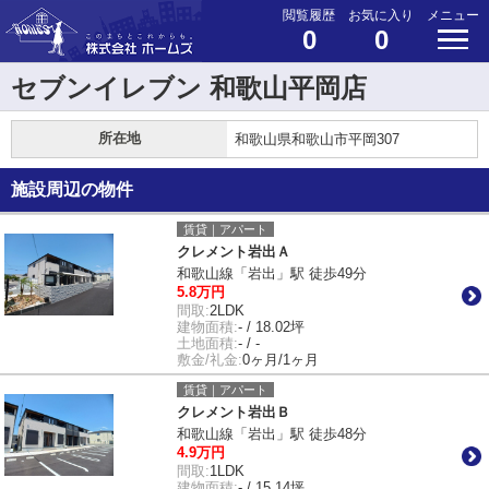
閲覧履歴
お気に入り
メニュー
0
0
セブンイレブン 和歌山平岡店
所在地
和歌山県和歌山市平岡307
施設周辺の物件
賃貸｜アパート
クレメント岩出Ａ
和歌山線「岩出」駅 徒歩49分
5.8万円
間取:
2LDK
建物面積:
- / 18.02坪
土地面積:
- / -
敷金/礼金:
0ヶ月/1ヶ月
賃貸｜アパート
クレメント岩出Ｂ
和歌山線「岩出」駅 徒歩48分
4.9万円
間取:
1LDK
建物面積:
- / 15.14坪