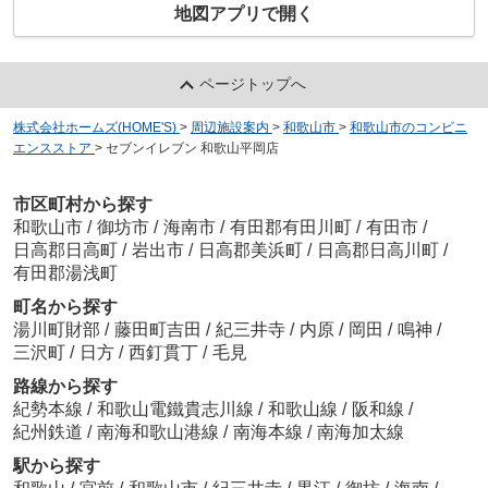
地図アプリで開く
ページトップへ
株式会社ホームズ(HOME'S)
>
周辺施設案内
>
和歌山市
>
和歌山市のコンビニ
エンスストア
>
セブンイレブン 和歌山平岡店
市区町村から探す
和歌山市
/
御坊市
/
海南市
/
有田郡有田川町
/
有田市
/
日高郡日高町
/
岩出市
/
日高郡美浜町
/
日高郡日高川町
/
有田郡湯浅町
町名から探す
湯川町財部
/
藤田町吉田
/
紀三井寺
/
内原
/
岡田
/
鳴神
/
三沢町
/
日方
/
西釘貫丁
/
毛見
路線から探す
紀勢本線
/
和歌山電鐵貴志川線
/
和歌山線
/
阪和線
/
紀州鉄道
/
南海和歌山港線
/
南海本線
/
南海加太線
駅から探す