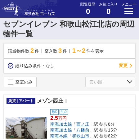
閲覧履歴
お気に入り
メニュー
0
0
セブンイレブン 和歌山松江北店の周辺
物件一覧
2
3
1～2
該当物件数
件
空き数
件
件を表示
変更
絞り込み条件：
なし
空室のみ
メゾン西庄Ⅰ
賃貸 | アパート
敷0
礼0
2.5
万円
南海加太線
「
西ノ庄
」駅 徒歩8分
南海加太線
「
八幡前
」駅 徒歩15分
南海本線
「
和歌山市
」駅 徒歩82分