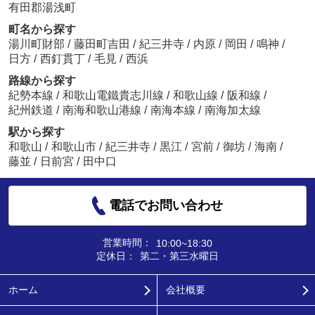
有田郡湯浅町
町名から探す
湯川町財部
/
藤田町吉田
/
紀三井寺
/
内原
/
岡田
/
鳴神
/
日方
/
西釘貫丁
/
毛見
/
西浜
路線から探す
紀勢本線
/
和歌山電鐵貴志川線
/
和歌山線
/
阪和線
/
紀州鉄道
/
南海和歌山港線
/
南海本線
/
南海加太線
駅から探す
和歌山
/
和歌山市
/
紀三井寺
/
黒江
/
宮前
/
御坊
/
海南
/
藤並
/
日前宮
/
田中口
電話でお問い合わせ
営業時間：
10:00~18:30
定休日：
第二・第三水曜日
ホーム
会社概要