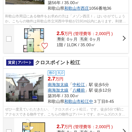
築56年 / 35.00㎡
和歌山県
和歌山市
西庄
1056番地36
和歌山市周辺にある物件をお求めの方は「メゾン西庄Ⅰ」はいかがでしょう
か。こちらの物件は和歌山市立河西中学校が2191m以内にあります。利便性
の高い徒歩8分の物件です。こちらの物件...
2.5
万
円
(管理費等：2,000円 )
0ヶ月
0ヶ月
敷金
礼金
1階 / 1LDK / 35.00㎡
クロスポイント松江
賃貸 | アパート
敷0
礼0
2.7
万円
南海加太線
「
中松江
」駅 徒歩5分
南海加太線
「
八幡前
」駅 徒歩12分
築35年 / 33.00㎡
和歌山県
和歌山市
松江中
３丁目8-45
ぜひ一度見ていただきたい、「クロスポイント松江」です。徒歩5分で駅に
アクセスできる物件です。こちらの物件はアパートです。ホームズのスタッ
フが、真心込めて物件をご紹介いたしま...
2.7
万
円
(管理費等：2,000円 )