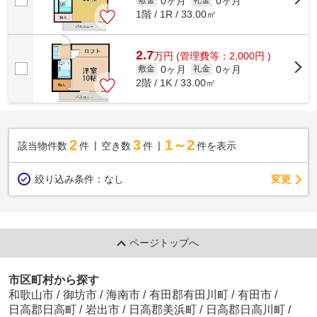
0ヶ月
0ヶ月
敷金
礼金
1階 / 1R / 33.00㎡
2.7
万
円
(管理費等：2,000円 )
0ヶ月
0ヶ月
敷金
礼金
2階 / 1K / 33.00㎡
2
3
1～2
該当物件数
件
空き数
件
件を表示
変更
絞り込み条件：
なし
ページトップへ
市区町村から探す
和歌山市
/
御坊市
/
海南市
/
有田郡有田川町
/
有田市
/
日高郡日高町
/
岩出市
/
日高郡美浜町
/
日高郡日高川町
/