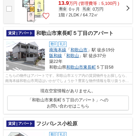
13.9
万
円
(管理費等：5,100円 )
0ヶ月
0万円
敷金
礼金
1階 / 2LDK / 64.72㎡
和歌山市東長町５丁目のアパート
賃貸 | アパート
敷0
礼0
南海本線
「
和歌山市
」駅 徒歩19分
阪和線
「
和歌山
」駅 徒歩37分
築22年
和歌山県
和歌山市
東長町
５丁目58
こちらの物件はアパートです。和歌山市エリア内の賃貸物件をお探しなら、
南海本線和歌山市周辺はいかがでしょうか？豊富な物件情報を取り扱うホー
ムズなら、ご希望に適した物件のご紹...
現在空室情報がありません。
「和歌山市東長町５丁目のアパート」への
お問い合わせはこちら
フジパレス小松原
賃貸 | アパート
敷0
礼0