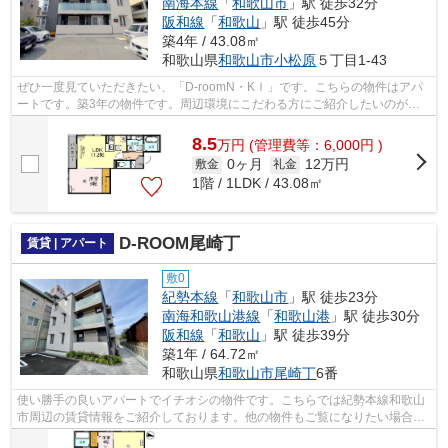
南海本線
「
和歌山市
」駅 徒歩32分
阪和線
「
和歌山
」駅 徒歩45分
築4年 / 43.08㎡
和歌山県
和歌山市
小松原
５丁目1-43
ぜひ一度見ていただきたい、「D-roomN・KⅠ」です。こちらの物件はアパ
ートです。築3年の物件です。周辺環境にこだわる方にご紹介したいのが和
歌山市エリアです。当社では、特に南海本...
8.5
万
円
(管理費等：6,000円 )
0ヶ月
12万円
敷金
礼金
1階 / 1LDK / 43.08㎡
D-ROOM尾崎丁
賃貸 | アパート
敷0
紀勢本線
「
和歌山市
」駅 徒歩23分
南海和歌山港線
「
和歌山港
」駅 徒歩30分
阪和線
「
和歌山
」駅 徒歩39分
築1年 / 64.72㎡
和歌山県
和歌山市
尾崎丁
6番
使い勝手の良いアパートでイチオシの物件です。こちらでは紀勢本線和歌山
市周辺の賃貸情報をご紹介しております。他の物件もご覧になりたい場合
は、お気軽にお問い合わせください。