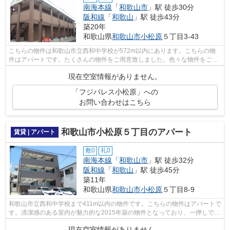
南海本線
「
和歌山市
」駅 徒歩30分
阪和線
「
和歌山
」駅 徒歩43分
築20年
和歌山県
和歌山市
小松原
５丁目3-43
こちらの物件は和歌山市立西和中学校が572m以内にあります。こちらの物
件はアパートです。たくさんの物件をご用意致しました。色々な物件をご覧
になって、お気に入りの物件を見つけま...
現在空室情報がありません。
「フジパレス小松原」への
お問い合わせはこちら
和歌山市小松原５丁目のアパート
賃貸 | アパート
敷0
礼0
南海本線
「
和歌山市
」駅 徒歩32分
阪和線
「
和歌山
」駅 徒歩45分
築11年
和歌山県
和歌山市
小松原
５丁目8-9
和歌山市立西和中学校まで411m以内の物件です。こちらの物件はアパートで
す。清潔感のある室内が魅力的な2015年築の物件となっており、一押しで
す。和歌山市エリアの物件情報を数多く...
現在空室情報がありません。