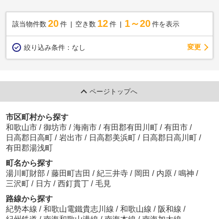
20
12
1～20
該当物件数
件
空き数
件
件を表示
変更
絞り込み条件：
なし
ページトップへ
市区町村から探す
和歌山市
/
御坊市
/
海南市
/
有田郡有田川町
/
有田市
/
日高郡日高町
/
岩出市
/
日高郡美浜町
/
日高郡日高川町
/
有田郡湯浅町
町名から探す
湯川町財部
/
藤田町吉田
/
紀三井寺
/
岡田
/
内原
/
鳴神
/
三沢町
/
日方
/
西釘貫丁
/
毛見
路線から探す
紀勢本線
/
和歌山電鐵貴志川線
/
和歌山線
/
阪和線
/