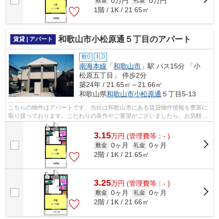
0万円
0万円
敷金
礼金
1階 / 1K / 21.65㎡
和歌山市小松原通５丁目のアパート
賃貸 | アパート
敷0
礼0
南海本線
「
和歌山市
」駅 バス15分 「小
松原五丁目」 停歩2分
築24年 / 21.65㎡～21.66㎡
和歌山県
和歌山市
小松原通
５丁目5-13
こちらの物件はアパートです。当社は和歌山市にある賃貸物件情報を豊富に
取り扱っております。こだわりの条件やご要望がございましたら、お気軽に
当社へご連絡下さい。ご希望に適した...
3.15
万
円
(管理費等：- )
0ヶ月
0ヶ月
敷金
礼金
2階 / 1K / 21.65㎡
3.25
万
円
(管理費等：- )
0ヶ月
0ヶ月
敷金
礼金
2階 / 1K / 21.66㎡