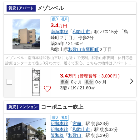
メゾンベル
賃貸 | アパート
敷0
礼0
3.4
万円
南海本線
「
和歌山市
」駅 バス15分 「島
崎町２丁目」 停歩2分
築35年 / 21.60㎡
和歌山県
和歌山市
鷹匠町
２丁目
メゾンベル：南海本線和歌山市駅にも近くて便利。和歌山市夜間・休日応急
診療センターまで徒歩3分なので、近くて安心。こちらの物件はアパートで
す。和歌山市で気になる物件があれば、...
3.4
万
円
(管理費等：3,000円 )
0ヶ月
0ヶ月
敷金
礼金
3階 / 1K / 21.60㎡
コーポニュー吹上
賃貸 | マンション
敷0
礼0
紀勢本線
「
宮前
」駅 徒歩23分
紀勢本線
「
和歌山市
」駅 徒歩32分
阪和線
「
和歌山
」駅 徒歩39分