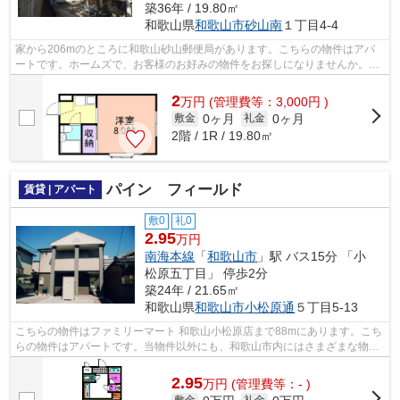
築36年 / 19.80㎡
和歌山県
和歌山市
砂山南
１丁目4-4
家から206mのところに和歌山砂山郵便局があります。こちらの物件はアパ
ートです。ホームズで、お客様のお好みの物件をお探しになりませんか。わ
たくしたちがお手伝い致します。
2
万
円
(管理費等：3,000円 )
0ヶ月
0ヶ月
敷金
礼金
2階 / 1R / 19.80㎡
パイン フィールド
賃貸 | アパート
敷0
礼0
2.95
万円
南海本線
「
和歌山市
」駅 バス15分 「小
松原五丁目」 停歩2分
築24年 / 21.65㎡
和歌山県
和歌山市
小松原通
５丁目5-13
こちらの物件はファミリーマート 和歌山小松原店まで88mにあります。こち
らの物件はアパートです。当物件以外にも、和歌山市内にはさまざまな物件
がございます。他の物件も見てみたい...
2.95
万
円
(管理費等：- )