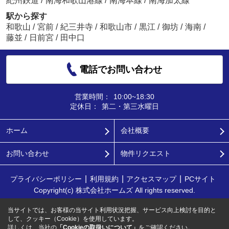
紀州鉄道
/
南海和歌山港線
/
南海本線
/
南海加太線
駅から探す
和歌山
/
宮前
/
紀三井寺
/
和歌山市
/
黒江
/
御坊
/
海南
/
藤並
/
日前宮
/
田中口
電話でお問い合わせ
営業時間：
10:00~18:30
定休日：
第二・第三水曜日
ホーム
会社概要
お問い合わせ
物件リクエスト
プライバシーポリシー
利用規約
アクセスマップ
PCサイト
Copyright(c) 株式会社ホームズ All rights reserved.
当サイトでは、お客様の当サイト利用状況把握、サービス向上検討を目的と
して、クッキー（Cookie）を使用しています。
詳しくは、当社の
「Cookieの取扱いについて」
をご確認ください。