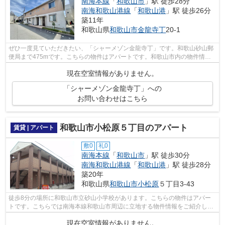
南海本線
「
和歌山市
」駅 徒歩28分
南海和歌山港線
「
和歌山港
」駅 徒歩26分
築11年
和歌山県
和歌山市
金龍寺丁
20-1
ぜひ一度見ていただきたい、「シャーメゾン金龍寺丁」です。和歌山砂山郵
便局まで475mです。こちらの物件はアパートです。和歌山市内の物件情報
をお求めなら、お気軽に当社へご連絡下...
現在空室情報がありません。
「シャーメゾン金龍寺丁」への
お問い合わせはこちら
和歌山市小松原５丁目のアパート
賃貸 | アパート
敷0
礼0
南海本線
「
和歌山市
」駅 徒歩30分
南海和歌山港線
「
和歌山港
」駅 徒歩28分
築20年
和歌山県
和歌山市
小松原
５丁目3-43
徒歩8分の場所に和歌山市立砂山小学校があります。こちらの物件はアパー
トです。こちらでは南海本線和歌山市周辺に立地する物件情報をご紹介して
おります。詳細が気になるのであれば、...
現在空室情報がありません。