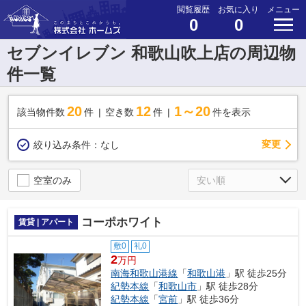
閲覧履歴
お気に入り
メニュー
0
0
セブンイレブン 和歌山吹上店の周辺物
件一覧
20
12
1～20
該当物件数
件
空き数
件
件を表示
変更
絞り込み条件：
なし
空室のみ
コーポホワイト
賃貸 | アパート
敷0
礼0
2
万円
南海和歌山港線
「
和歌山港
」駅 徒歩25分
紀勢本線
「
和歌山市
」駅 徒歩28分
紀勢本線
「
宮前
」駅 徒歩36分