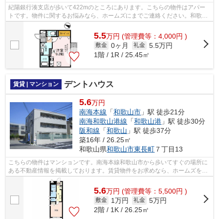
紀陽銀行湊支店が歩いて422mのところにあります。こちらの物件はアパー
トです。物件に関するお悩みなら、ホームズにまでご連絡ください。和歌山
市エリアにある紀勢本線和歌山市近くに...
5.5
万
円
(管理費等：4,000円 )
0ヶ月
5.5万円
敷金
礼金
1階 / 1R / 25.45㎡
デントハウス
賃貸 | マンション
5.6
万円
南海本線
「
和歌山市
」駅 徒歩21分
南海和歌山港線
「
和歌山港
」駅 徒歩30分
阪和線
「
和歌山
」駅 徒歩37分
築16年 / 26.25㎡
和歌山県
和歌山市
東長町
７丁目13
こちらの物件はマンションです。南海本線和歌山市から歩いてすぐの場所に
ある不動産情報を掲載しております。賃貸物件をお求めなら、ホームズをご
利用ください。
5.6
万
円
(管理費等：5,500円 )
1万円
5万円
敷金
礼金
2階 / 1K / 26.25㎡