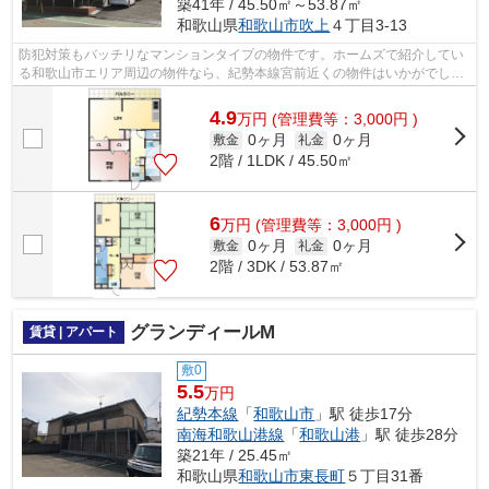
築41年 / 45.50㎡～53.87㎡
和歌山県
和歌山市
吹上
４丁目3-13
防犯対策もバッチリなマンションタイプの物件です。ホームズで紹介してい
る和歌山市エリア周辺の物件なら、紀勢本線宮前近くの物件はいかがでしょ
う。何かお困りならいつでも当社まで...
4.9
万
円
(管理費等：3,000円 )
0ヶ月
0ヶ月
敷金
礼金
2階 / 1LDK / 45.50㎡
6
万
円
(管理費等：3,000円 )
0ヶ月
0ヶ月
敷金
礼金
2階 / 3DK / 53.87㎡
グランディールM
賃貸 | アパート
敷0
5.5
万円
紀勢本線
「
和歌山市
」駅 徒歩17分
南海和歌山港線
「
和歌山港
」駅 徒歩28分
築21年 / 25.45㎡
和歌山県
和歌山市
東長町
５丁目31番