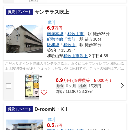
サンテラス吹上
賃貸 | アパート
敷0
6.9
万円
南海本線
「
和歌山市
」駅 徒歩26分
紀勢本線
「
宮前
」駅 徒歩30分
阪和線
「
和歌山
」駅 徒歩39分
築9年 / 33.39㎡
和歌山県
和歌山市
吹上
２丁目4-39
こだわりポイント満載のサンテラス吹上。近くにはセブンイレブン 和歌山吹
上店(徒歩3分)がありちょっとした買い物に便利です。こちらの物件はアパー
トです。2016年に建設された物件で...
6.9
万
円
(管理費等：5,000円 )
0ヶ月
15万円
敷金
礼金
2階 / 1LDK / 33.39㎡
D-roomN・KⅠ
賃貸 | アパート
敷0
8.5
万円