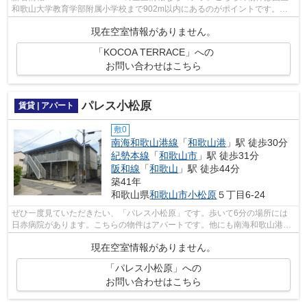
和歌山大学教育学部附属小学校まで902m以内にあるのがポイントです。充
実の設備と綺麗な室内を兼ね備えた、令和2年...
現在空室情報がありません。
「KOCOA TERRACE」への
お問い合わせはこちら
パレス小松原
賃貸 | アパート
敷0
南海和歌山港線
「
和歌山港
」駅 徒歩30分
紀勢本線
「
和歌山市
」駅 徒歩31分
阪和線
「
和歌山
」駅 徒歩44分
築41年
和歌山県
和歌山市
小松原
５丁目6-24
ぜひ一度見ていただきたい、「パレス小松原」です。歩いて6分の場所には
日赤病院があります。こちらの物件はアパートです。他にも南海和歌山港線
和歌山港近くの物件をご覧になりたいの...
現在空室情報がありません。
「パレス小松原」への
お問い合わせはこちら