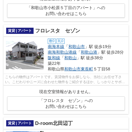
「和歌山市小松原５丁目のアパート」への
お問い合わせはこちら
フロレスタ セゾン
賃貸 | アパート
敷0
礼0
南海本線
「
和歌山市
」駅 徒歩19分
南海和歌山港線
「
和歌山港
」駅 徒歩28分
阪和線
「
和歌山
」駅 徒歩38分
築22年
和歌山県
和歌山市
東長町
５丁目58
こちらの物件はアパートです。賃貸物件をお探しなら、当社にお任せ下さ
い。こだわりやニーズに合わせた物件をご紹介するほか、しっかりとサポー
ト致しますので、どうぞお気軽にお問い...
現在空室情報がありません。
「フロレスタ セゾン」への
お問い合わせはこちら
D-room北田辺丁
賃貸 | アパート