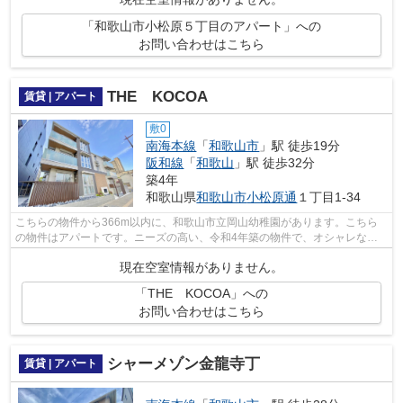
「和歌山市小松原５丁目のアパート」への
お問い合わせはこちら
THE KOCOA
賃貸 | アパート
敷0
南海本線
「
和歌山市
」駅 徒歩19分
阪和線
「
和歌山
」駅 徒歩32分
築4年
和歌山県
和歌山市
小松原通
１丁目1-34
こちらの物件から366m以内に、和歌山市立岡山幼稚園があります。こちら
の物件はアパートです。ニーズの高い、令和4年築の物件で、オシャレな室
内が魅力的。こちらでは南海本線和歌山市...
現在空室情報がありません。
「THE KOCOA」への
お問い合わせはこちら
シャーメゾン金龍寺丁
賃貸 | アパート