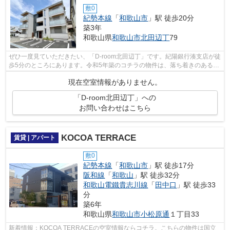
敷0
紀勢本線
「
和歌山市
」駅 徒歩20分
築3年
和歌山県
和歌山市
北田辺丁
79
ぜひ一度見ていただきたい、「D-room北田辺丁」です。紀陽銀行湊支店が徒
歩5分のところにあります。令和5年築のコチラの物件は、落ち着きのある室
内が魅力的です。こちらの物件はアパ...
現在空室情報がありません。
「D-room北田辺丁」への
お問い合わせはこちら
KOCOA TERRACE
賃貸 | アパート
敷0
紀勢本線
「
和歌山市
」駅 徒歩17分
阪和線
「
和歌山
」駅 徒歩32分
和歌山電鐵貴志川線
「
田中口
」駅 徒歩33
分
築6年
和歌山県
和歌山市
小松原通
１丁目33
新着情報：KOCOA TERRACEの空室情報ならコチラ。こちらの物件は国立