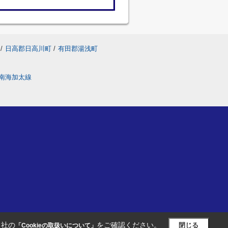
/
日高郡日高川町
/
有田郡湯浅町
南海加太線
当社の
をご確認ください。
閉じる
「Cookieの取扱いについて」