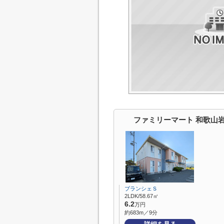
ファミリーマート 和歌山
ブランシェＳ
2LDK/58.67㎡
6.2
万円
約683m／9分