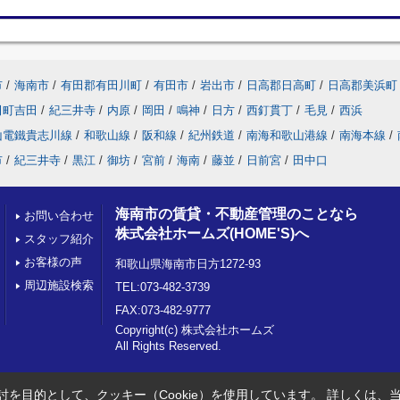
市
/
海南市
/
有田郡有田川町
/
有田市
/
岩出市
/
日高郡日高町
/
日高郡美浜町
田町吉田
/
紀三井寺
/
内原
/
岡田
/
鳴神
/
日方
/
西釘貫丁
/
毛見
/
西浜
山電鐵貴志川線
/
和歌山線
/
阪和線
/
紀州鉄道
/
南海和歌山港線
/
南海本線
/
市
/
紀三井寺
/
黒江
/
御坊
/
宮前
/
海南
/
藤並
/
日前宮
/
田中口
海南市の賃貸・不動産管理のことなら
お問い合わせ
株式会社ホームズ(HOME'S)へ
スタッフ紹介
お客様の声
和歌山県海南市日方1272-93
周辺施設検索
TEL:073-482-3739
FAX:073-482-9777
Copyright(c) 株式会社ホームズ
All Rights Reserved.
を目的として、クッキー（Cookie）を使用しています。
詳しくは、