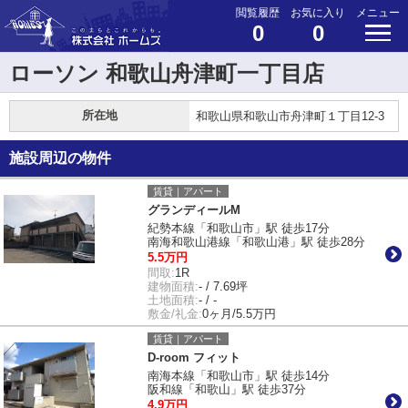
閲覧履歴
お気に入り
メニュー
0
0
ローソン 和歌山舟津町一丁目店
所在地
和歌山県和歌山市舟津町１丁目12-3
施設周辺の物件
賃貸｜アパート
グランディールM
紀勢本線「和歌山市」駅 徒歩17分
南海和歌山港線「和歌山港」駅 徒歩28分
5.5万円
間取:
1R
建物面積:
- / 7.69坪
土地面積:
- / -
敷金/礼金:
0ヶ月/5.5万円
賃貸｜アパート
D-room フィット
南海本線「和歌山市」駅 徒歩14分
阪和線「和歌山」駅 徒歩37分
4.9万円