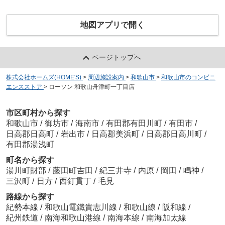
地図アプリで開く
ページトップへ
株式会社ホームズ(HOME'S)
>
周辺施設案内
>
和歌山市
>
和歌山市のコンビニ
エンスストア
>
ローソン 和歌山舟津町一丁目店
市区町村から探す
和歌山市
/
御坊市
/
海南市
/
有田郡有田川町
/
有田市
/
日高郡日高町
/
岩出市
/
日高郡美浜町
/
日高郡日高川町
/
有田郡湯浅町
町名から探す
湯川町財部
/
藤田町吉田
/
紀三井寺
/
内原
/
岡田
/
鳴神
/
三沢町
/
日方
/
西釘貫丁
/
毛見
路線から探す
紀勢本線
/
和歌山電鐵貴志川線
/
和歌山線
/
阪和線
/
紀州鉄道
/
南海和歌山港線
/
南海本線
/
南海加太線