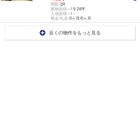
間取:
1R
建物面積:
- / 9.24坪
土地面積:
- / -
敷金/礼金:
0ヶ月/0ヶ月
近くの物件をもっと見る