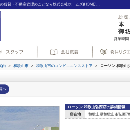
ローソン 和歌山弘西店情報ページ｜海南市の賃貸・不動産管理のことなら株式会社ホームズ(HOME'S)へ
営業時間：1
案内
>
和歌山市
>
和歌山市のコンビニエンスストア
>
ローソン 和歌山
覧へ
ローソン 和歌山弘西店の詳細情報
所在地
和歌山県和歌山市弘西788