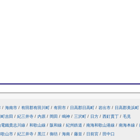
市
/
海南市
/
有田郡有田川町
/
有田市
/
日高郡日高町
/
岩出市
/
日高郡美浜町
田町吉田
/
紀三井寺
/
内原
/
岡田
/
鳴神
/
三沢町
/
日方
/
西釘貫丁
/
毛見
山電鐵貴志川線
/
和歌山線
/
阪和線
/
紀州鉄道
/
南海和歌山港線
/
南海本線
/
和歌山市
/
紀三井寺
/
黒江
/
御坊
/
海南
/
藤並
/
日前宮
/
田中口