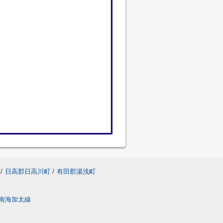
/
日高郡日高川町
/
有田郡湯浅町
南海加太線