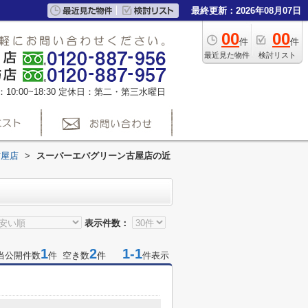
最終更新：2026年08月07日
00
00
件
件
最近見た物件
検討リスト
0:00~18:30
定休日：第二・第三水曜日
古屋店
>
スーパーエバグリーン古屋店の近
表示件数：
1
2
1-1
当公開件数
件 空き数
件
件表示