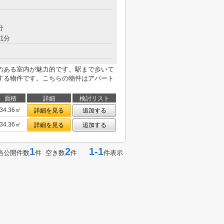
分
1分
のある室内が魅力的です。駅まで歩いて
する物件です。こちらの物件はアパート
面積
詳細
検討リスト
34.36㎡
詳細を見る
追加する
34.36㎡
詳細を見る
追加する
1
2
1-1
当公開件数
件 空き数
件
件表示