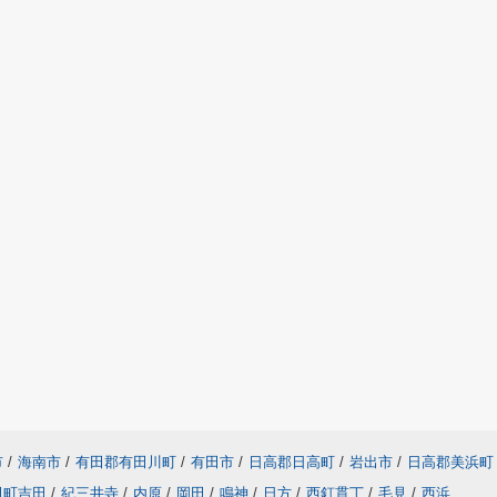
市
/
海南市
/
有田郡有田川町
/
有田市
/
日高郡日高町
/
岩出市
/
日高郡美浜町
田町吉田
/
紀三井寺
/
内原
/
岡田
/
鳴神
/
日方
/
西釘貫丁
/
毛見
/
西浜