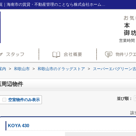
スーパーエバグリーン古屋店周辺の物件一覧｜海南市の賃貸・不動産管理のことなら株式会社ホームズ(HOME'S)へ
営業時間：1
案内
>
和歌山市
>
和歌山市のドラッグストア
>
スーパーエバグリーン
店周辺物件
並び順：
空室物件のみ表示
該
KOYA 430