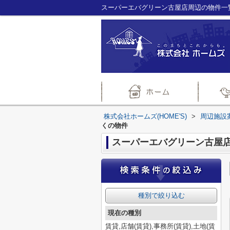
株式会社ホームズ(HOME'S)
>
周辺施設
くの物件
スーパーエバグリーン古屋
種別で絞り込む
現在の種別
賃貸,店舗(賃貸),事務所(賃貸),土地(賃