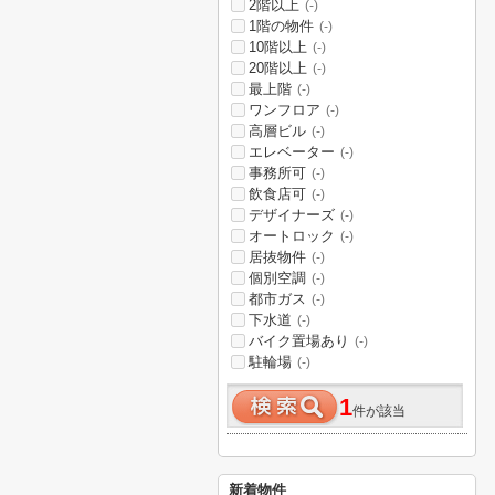
2階以上
(-)
1階の物件
(-)
10階以上
(-)
20階以上
(-)
最上階
(-)
ワンフロア
(-)
高層ビル
(-)
エレベーター
(-)
事務所可
(-)
飲食店可
(-)
デザイナーズ
(-)
オートロック
(-)
居抜物件
(-)
個別空調
(-)
都市ガス
(-)
下水道
(-)
バイク置場あり
(-)
駐輪場
(-)
1
件が該当
新着物件