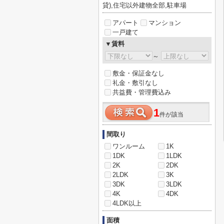
貸),住宅以外建物全部,駐車場
アパート
マンション
一戸建て
▼賃料
～
敷金・保証金なし
礼金・敷引なし
共益費・管理費込み
1
件が該当
間取り
ワンルーム
1K
1DK
1LDK
2K
2DK
2LDK
3K
3DK
3LDK
4K
4DK
4LDK以上
面積