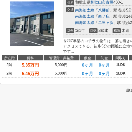
和歌山県
和歌山市
古屋
430-1
住所
交通
南海加太線
「
八幡前
」駅 徒歩5分
南海加太線
「
西ノ庄
」駅 徒歩14
南海加太線
「
二里ヶ浜
」駅 徒歩2
築1年
2階建
木造
築年
階数
構造
令和7年築のコチラの物件は、落ち着き
アクセスできる、徒歩5分の距離に立地
です...
所在階
賃料
管理費・共益費
敷金
礼金
間取り
5.35
万円
0ヶ月
0ヶ月
2階
5,000円
1LDK
5.45
万円
0ヶ月
0ヶ月
2階
5,000円
1LDK
該