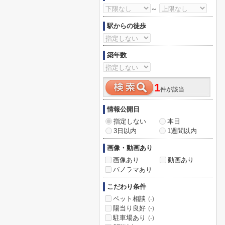
～
駅からの徒歩
築年数
1
件が該当
情報公開日
指定しない
本日
3日以内
1週間以内
画像・動画あり
画像あり
動画あり
パノラマあり
こだわり条件
ペット相談
(-)
陽当り良好
(-)
駐車場あり
(-)