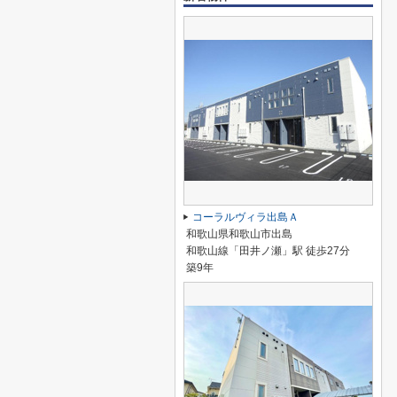
コーラルヴィラ出島Ａ
和歌山県和歌山市出島
和歌山線「田井ノ瀬」駅 徒歩27分
築9年