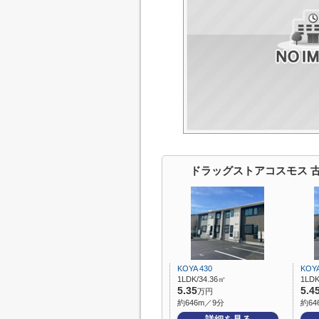
ドラッグストアコスモス 
KOYA 430
KOYA
1LDK/34.36㎡
1LDK
5.35
5.4
万円
約646m／9分
約64