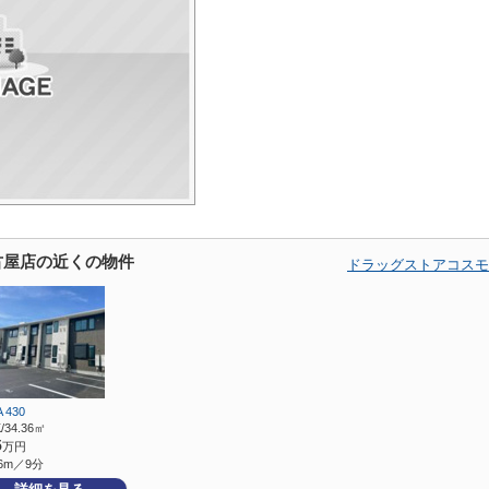
古屋店の近くの物件
ドラッグストアコスモ
 430
/34.36㎡
5
万円
6m／9分