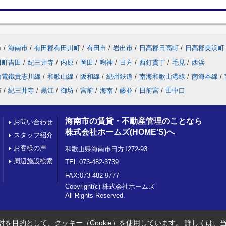
市
/
海南市
/
有田郡有田川町
/
有田市
/
岩出市
/
日高郡日高町
/
日高郡美浜町
田町吉田
/
紀三井寺
/
内原
/
岡田
/
鳴神
/
日方
/
西釘貫丁
/
毛見
/
西浜
山電鐵貴志川線
/
和歌山線
/
阪和線
/
紀州鉄道
/
南海和歌山港線
/
南海本線
/
市
/
紀三井寺
/
黒江
/
御坊
/
宮前
/
海南
/
藤並
/
日前宮
/
田中口
海南市の賃貸・不動産管理のことなら
お問い合わせ
株式会社ホームズ(HOME'S)へ
スタッフ紹介
お客様の声
和歌山県海南市日方1272-93
周辺施設検索
TEL:073-482-3739
FAX:073-482-9777
Copyright(c) 株式会社ホームズ
All Rights Reserved.
を目的として、クッキー（Cookie）を使用しています。
詳しくは、