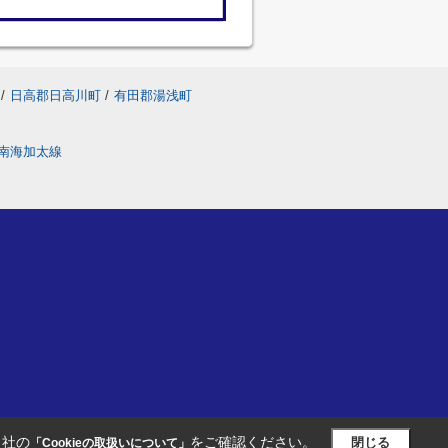
/
日高郡日高川町
/
有田郡湯浅町
南海加太線
当社の
をご確認ください。
閉じる
「Cookieの取扱いについて」