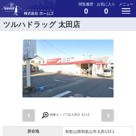
閲覧履歴
お気に入り
メニュー
0
0
ツルハドラッグ 太田店
前
次
画像タップで拡大表示【
1
/1】
所在地
和歌山県和歌山市太田133-1