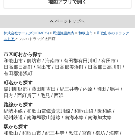
地図アプリで開く
ページトップへ
株式会社ホームズ(HOME'S)
>
周辺施設案内
>
和歌山市
>
和歌山市のドラッグ
ストア
>
ツルハドラッグ 太田店
市区町村から探す
和歌山市
/
御坊市
/
海南市
/
有田郡有田川町
/
有田市
/
日高郡日高町
/
岩出市
/
日高郡美浜町
/
日高郡日高川町
/
有田郡湯浅町
町名から探す
湯川町財部
/
藤田町吉田
/
紀三井寺
/
内原
/
岡田
/
鳴神
/
日方
/
西釘貫丁
/
毛見
/
西浜
路線から探す
紀勢本線
/
和歌山電鐵貴志川線
/
和歌山線
/
阪和線
/
紀州鉄道
/
南海和歌山港線
/
南海本線
/
南海加太線
駅から探す
和歌山
/
和歌山市
/
紀三井寺
/
黒江
/
宮前
/
御坊
/
海南
/