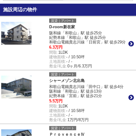
施設周辺の物件
賃貸｜アパート
D-room新在家
阪和線「和歌山」駅 徒歩25分
紀勢本線「和歌山」駅 徒歩25分
和歌山電鐵貴志川線「日前宮」駅 徒歩29分
6.3万円
間取:
1LDK
建物面積:
- / 10.50坪
土地面積:
- / -
敷金/礼金:
0ヶ月/6.3万円
賃貸｜アパート
シャーメゾン北出島
和歌山電鐵貴志川線「田中口」駅 徒歩4分
阪和線「和歌山」駅 徒歩13分
紀勢本線「宮前」駅 徒歩21分
5.5万円
間取:
1LDK
建物面積:
- / 10.58坪
土地面積:
- / -
敷金/礼金:
1万円/8万円
賃貸｜アパート
ＰｒｏｖｅｎｃｅⅣ