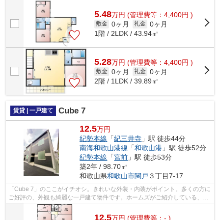
5.48
万
円
(管理費等：4,400円 )
0ヶ月
0ヶ月
敷金
礼金
1階 / 2LDK / 43.94㎡
5.28
万
円
(管理費等：4,400円 )
0ヶ月
0ヶ月
敷金
礼金
2階 / 1LDK / 39.89㎡
Cube 7
賃貸 | 一戸建て
12.5
万円
紀勢本線
「
紀三井寺
」駅 徒歩44分
南海和歌山港線
「
和歌山港
」駅 徒歩52分
紀勢本線
「
宮前
」駅 徒歩53分
築2年 / 98.70㎡
和歌山県
和歌山市
関戸
３丁目7-17
「Cube 7」のここがイチオシ。きれいな外装・内装がポイント。多くの方に
ご好評の、外観も綺麗な一戸建て物件です。ホームズがご紹介している、和
歌山市にある紀勢本線紀三井寺周辺の...
12.5
万
円
(管理費等：- )