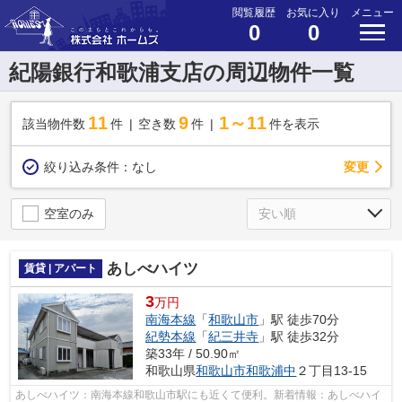
閲覧履歴
お気に入り
メニュー
0
0
紀陽銀行和歌浦支店の周辺物件一覧
11
9
1～11
該当物件数
件
空き数
件
件を表示
変更
絞り込み条件：
なし
空室のみ
あしべハイツ
賃貸 | アパート
3
万円
南海本線
「
和歌山市
」駅 徒歩70分
紀勢本線
「
紀三井寺
」駅 徒歩32分
築33年 / 50.90㎡
和歌山県
和歌山市
和歌浦中
２丁目13-15
あしべハイツ：南海本線和歌山市駅にも近くて便利。新着情報：あしべハイ