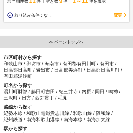
11
9
1～11
該当物件数
件
空き数
件
件を表示
変更
絞り込み条件：
なし
ページトップへ
市区町村から探す
和歌山市
/
御坊市
/
海南市
/
有田郡有田川町
/
有田市
/
日高郡日高町
/
岩出市
/
日高郡美浜町
/
日高郡日高川町
/
有田郡湯浅町
町名から探す
湯川町財部
/
藤田町吉田
/
紀三井寺
/
内原
/
岡田
/
鳴神
/
三沢町
/
日方
/
西釘貫丁
/
毛見
路線から探す
紀勢本線
/
和歌山電鐵貴志川線
/
和歌山線
/
阪和線
/
紀州鉄道
/
南海和歌山港線
/
南海本線
/
南海加太線
駅から探す