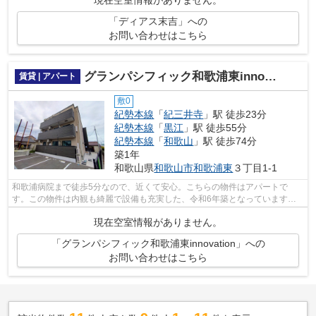
現在空室情報がありません。
「ディアス末吉」への
お問い合わせはこちら
グランパシフィック和歌浦東innovation
賃貸 | アパート
敷0
紀勢本線
「
紀三井寺
」駅 徒歩23分
紀勢本線
「
黒江
」駅 徒歩55分
紀勢本線
「
和歌山
」駅 徒歩74分
築1年
和歌山県
和歌山市
和歌浦東
３丁目1-1
和歌浦病院まで徒歩5分なので、近くて安心。こちらの物件はアパートで
す。この物件は内観も綺麗で設備も充実した、令和6年築となっています。
利便性の高い、敷地内ゴミ置き場が付いて...
現在空室情報がありません。
「グランパシフィック和歌浦東innovation」への
お問い合わせはこちら