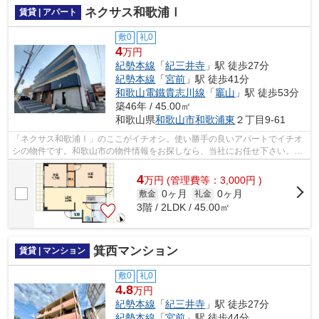
ネクサス和歌浦Ⅰ
賃貸 | アパート
敷0
礼0
4
万円
紀勢本線
「
紀三井寺
」駅 徒歩27分
紀勢本線
「
宮前
」駅 徒歩41分
和歌山電鐵貴志川線
「
竈山
」駅 徒歩53分
築46年 / 45.00㎡
和歌山県
和歌山市
和歌浦東
２丁目9-61
「ネクサス和歌浦Ⅰ」のここがイチオシ。使い勝手の良いアパートでイチオ
シの物件です。和歌山市の物件情報をお探しなら、当社にお任せ下さい。当
物件以外にも様々な物件をご紹介いたし...
4
万
円
(管理費等：3,000円 )
0ヶ月
0ヶ月
敷金
礼金
3階 / 2LDK / 45.00㎡
箕西マンション
賃貸 | マンション
敷0
礼0
4.8
万円
紀勢本線
「
紀三井寺
」駅 徒歩27分
紀勢本線
「
宮前
」駅 徒歩44分