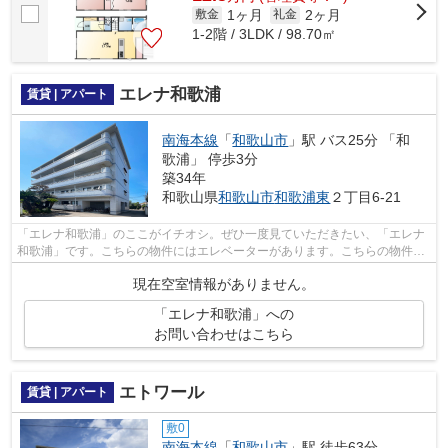
1ヶ月
2ヶ月
敷金
礼金
1-2階 / 3LDK / 98.70㎡
エレナ和歌浦
賃貸 | アパート
南海本線
「
和歌山市
」駅 バス25分 「和
歌浦」 停歩3分
築34年
和歌山県
和歌山市
和歌浦東
２丁目6-21
「エレナ和歌浦」のここがイチオシ。ぜひ一度見ていただきたい、「エレナ
和歌浦」です。こちらの物件にはエレベーターがあります。こちらの物件は
アパートです。ホームズでは、南海本...
現在空室情報がありません。
「エレナ和歌浦」への
お問い合わせはこちら
エトワール
賃貸 | アパート
敷0
南海本線
「
和歌山市
」駅 徒歩63分