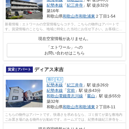
紀勢本線
「
紀三井寺
」駅 徒歩32分
築16年
和歌山県
和歌山市
和歌浦東
２丁目1-54
新着情報：エトワールの空室情報ならコチラ。こちらの物件はアパートで
す。賃貸情報のことなら、地域に特化した当社にお任せ下さい。お客様にご
満足していただけるよう、全力でサポー...
現在空室情報がありません。
「エトワール」への
お問い合わせはこちら
ディアス末吉
賃貸 | アパート
敷0
礼0
紀勢本線
「
紀三井寺
」駅 徒歩26分
紀勢本線
「
宮前
」駅 徒歩43分
和歌山電鐵貴志川線
「
竈山
」駅 徒歩55分
築32年
和歌山県
和歌山市
和歌浦東
２丁目8-11
こちらの物件はアパートです。快適さを求めるなら、ゴミ捨てが楽な敷地内
ごみ置き場のある物件がお勧めです。ホームズでは、紀勢本線紀三井寺を中
心に数多くの不動産情報を取り扱って...