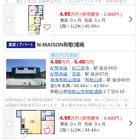
Ⅱ」。新しい生活にお勧めなのが、こちらのアパートです。令和3年築で、
多くの方がご満足の物件はこちらです。...
4.95
万
円
(管理費等：2,900円 )
0ヶ月
1ヶ月
敷金
礼金
1階 / 1LDK / 45.09㎡
N-MAISON和歌浦南
賃貸 | アパート
敷0
礼0
新築
4.98
5.48
万円～
万円
紀勢本線
「
紀三井寺
」駅 徒歩34分
紀勢本線
「
宮前
」駅 徒歩57分
南海和歌山港線
「
和歌山港
」駅 徒歩66分
築1年未満 / 34.44㎡～43.94㎡
和歌山県
和歌山市
和歌浦南
２丁目9-10
紀勢本線紀三井寺駅周辺物件：N-MAISON和歌浦南。歩いて5分のところに
紀陽銀行和歌浦支店があります。落ち着きのある空間が広がっている、令和
8年築の物件です。こちらの物件はアパー...
4.98
万
円
(管理費等：4,400円 )
0ヶ月
0ヶ月
敷金
礼金
1階 / 1LDK / 34.44㎡