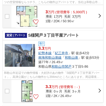
ツの空室情報ならコチラ。こちらの物件はアパートです。当社は和歌山市や
南海本線和歌山市付近での物件情報を...
3
万
円
(管理費等：5,000円 )
1万円
3万円
敷金
礼金
1階 / 2DK / 50.90㎡
S様関戸３丁目平屋アパート
賃貸 | アパート
敷0
3.3
万円
紀勢本線
「
紀三井寺
」駅 徒歩42分
南海和歌山港線
「
和歌山港
」駅 徒歩53分
築77年 / 26.49㎡
和歌山県
和歌山市
関戸
３丁目5-86
和歌山市近辺での物件情報：大好評のあの物件「S様関戸３丁目平屋アパー
ト」。高津公園がこちらの物件から394mのところにあります。周辺環境が
整っていることの多い、充実のアパート物...
3.3
万
円
(管理費等：- )
0ヶ月
3ヶ月
敷金
礼金
1階 / 2K / 26.49㎡