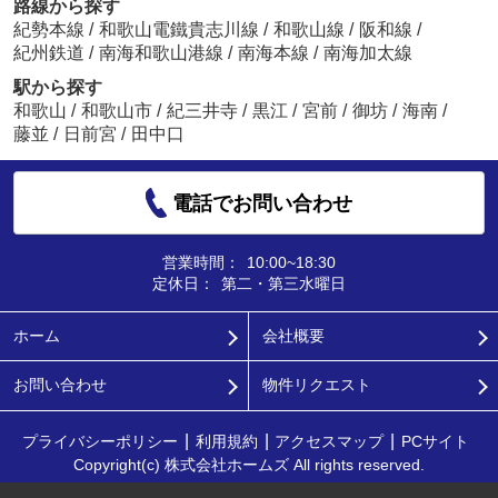
路線から探す
紀勢本線
/
和歌山電鐵貴志川線
/
和歌山線
/
阪和線
/
紀州鉄道
/
南海和歌山港線
/
南海本線
/
南海加太線
駅から探す
和歌山
/
和歌山市
/
紀三井寺
/
黒江
/
宮前
/
御坊
/
海南
/
藤並
/
日前宮
/
田中口
電話でお問い合わせ
営業時間：
10:00~18:30
定休日：
第二・第三水曜日
ホーム
会社概要
お問い合わせ
物件リクエスト
プライバシーポリシー
利用規約
アクセスマップ
PCサイト
Copyright(c) 株式会社ホームズ All rights reserved.