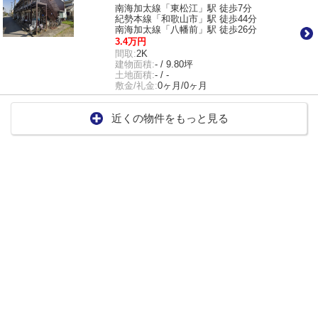
南海加太線「東松江」駅 徒歩7分
紀勢本線「和歌山市」駅 徒歩44分
南海加太線「八幡前」駅 徒歩26分
3.4万円
間取:
2K
建物面積:
- / 9.80坪
土地面積:
- / -
敷金/礼金:
0ヶ月/0ヶ月
近くの物件をもっと見る