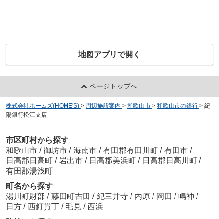
地図アプリで開く
ページトップへ
株式会社ホームズ(HOME'S)
>
周辺施設案内
>
和歌山市
>
和歌山市の銀行
>
紀
陽銀行松江支店
市区町村から探す
和歌山市
/
御坊市
/
海南市
/
有田郡有田川町
/
有田市
/
日高郡日高町
/
岩出市
/
日高郡美浜町
/
日高郡日高川町
/
有田郡湯浅町
町名から探す
湯川町財部
/
藤田町吉田
/
紀三井寺
/
内原
/
岡田
/
鳴神
/
日方
/
西釘貫丁
/
毛見
/
西浜