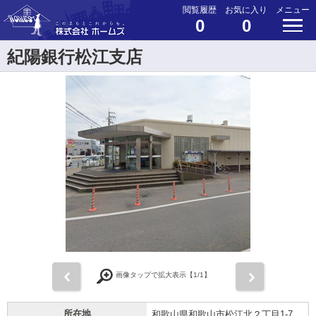
閲覧履歴
お気に入り
メニュー
0
0
紀陽銀行松江支店
前
次
画像タップで拡大表示【
1
/1】
所在地
和歌山県和歌山市松江北２丁目1-7