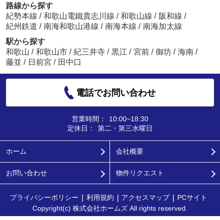
路線から探す
紀勢本線
/
和歌山電鐵貴志川線
/
和歌山線
/
阪和線
/
紀州鉄道
/
南海和歌山港線
/
南海本線
/
南海加太線
駅から探す
和歌山
/
和歌山市
/
紀三井寺
/
黒江
/
宮前
/
御坊
/
海南
/
藤並
/
日前宮
/
田中口
電話でお問い合わせ
営業時間：
10:00~18:30
定休日：
第二・第三水曜日
ホーム
会社概要
お問い合わせ
物件リクエスト
プライバシーポリシー
利用規約
アクセスマップ
PCサイト
Copyright(c) 株式会社ホームズ All rights reserved.