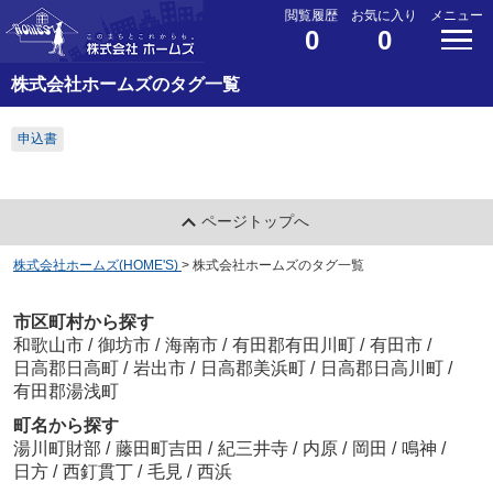
閲覧履歴
お気に入り
メニュー
0
0
株式会社ホームズのタグ一覧
申込書
ページトップへ
株式会社ホームズ(HOME'S)
>
株式会社ホームズのタグ一覧
市区町村から探す
和歌山市
/
御坊市
/
海南市
/
有田郡有田川町
/
有田市
/
日高郡日高町
/
岩出市
/
日高郡美浜町
/
日高郡日高川町
/
有田郡湯浅町
町名から探す
湯川町財部
/
藤田町吉田
/
紀三井寺
/
内原
/
岡田
/
鳴神
/
日方
/
西釘貫丁
/
毛見
/
西浜