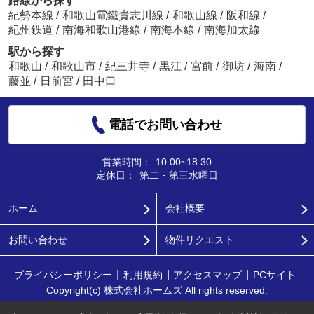
路線から探す
紀勢本線
/
和歌山電鐵貴志川線
/
和歌山線
/
阪和線
/
紀州鉄道
/
南海和歌山港線
/
南海本線
/
南海加太線
駅から探す
和歌山
/
和歌山市
/
紀三井寺
/
黒江
/
宮前
/
御坊
/
海南
/
藤並
/
日前宮
/
田中口
電話でお問い合わせ
営業時間：
10:00~18:30
定休日：
第二・第三水曜日
ホーム
会社概要
お問い合わせ
物件リクエスト
プライバシーポリシー
利用規約
アクセスマップ
PCサイト
Copyright(c) 株式会社ホームズ All rights reserved.