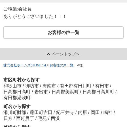
ご職業:会社員
ありがとうございました！！！
お客様の声一覧
ページトップへ
株式会社ホームズ(HOME'S)
>
お客様の声一覧
>
A様
市区町村から探す
和歌山市
/
御坊市
/
海南市
/
有田郡有田川町
/
有田市
/
日高郡日高町
/
岩出市
/
日高郡美浜町
/
日高郡日高川町
/
有田郡湯浅町
町名から探す
湯川町財部
/
藤田町吉田
/
紀三井寺
/
内原
/
岡田
/
鳴神
/
日方
/
西釘貫丁
/
毛見
/
西浜