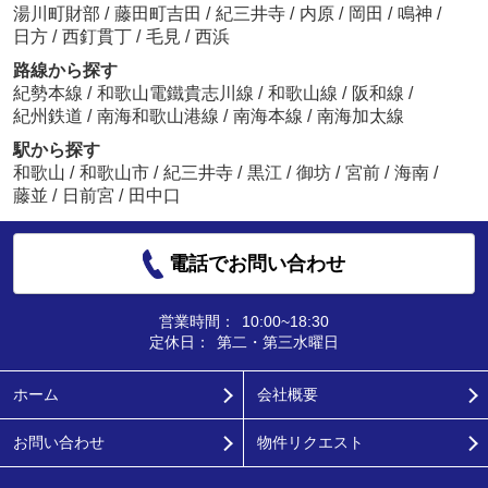
湯川町財部
/
藤田町吉田
/
紀三井寺
/
内原
/
岡田
/
鳴神
/
日方
/
西釘貫丁
/
毛見
/
西浜
路線から探す
紀勢本線
/
和歌山電鐵貴志川線
/
和歌山線
/
阪和線
/
紀州鉄道
/
南海和歌山港線
/
南海本線
/
南海加太線
駅から探す
和歌山
/
和歌山市
/
紀三井寺
/
黒江
/
御坊
/
宮前
/
海南
/
藤並
/
日前宮
/
田中口
電話でお問い合わせ
営業時間：
10:00~18:30
定休日：
第二・第三水曜日
ホーム
会社概要
お問い合わせ
物件リクエスト