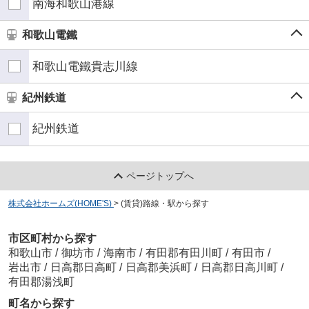
南海和歌山港線
和歌山電鐵
和歌山電鐵貴志川線
紀州鉄道
紀州鉄道
ページトップへ
株式会社ホームズ(HOME'S)
>
(賃貸)路線・駅から探す
市区町村から探す
和歌山市
/
御坊市
/
海南市
/
有田郡有田川町
/
有田市
/
岩出市
/
日高郡日高町
/
日高郡美浜町
/
日高郡日高川町
/
有田郡湯浅町
町名から探す