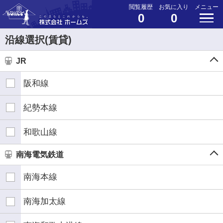
閲覧履歴
お気に入り
メニュー
0
0
沿線選択(賃貸)
JR
阪和線
紀勢本線
和歌山線
南海電気鉄道
南海本線
南海加太線