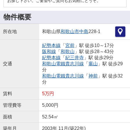
お探し下さい。ご要望やご質問もお気軽にどうぞ。
物件概要
所在地
和歌山県
和歌山市
中島
228-1
紀勢本線
「
宮前
」駅 徒歩10～17分
阪和線
「
和歌山
」駅 徒歩28～43分
紀勢本線
「
紀三井寺
」駅 徒歩29分
交通
和歌山電鐵貴志川線
「
竈山
」駅 徒歩29
分
和歌山電鐵貴志川線
「
神前
」駅 徒歩32
分
賃料
5万円
管理費等
5,000円
面積
52.54㎡
築年月
2003年 11月(築22年)