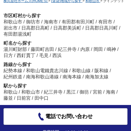
株式会社ホームズ(HOME'S)
>
(賃貸)地域から探す
>
和歌山市
>
クインテット
市区町村から探す
和歌山市
/
御坊市
/
海南市
/
有田郡有田川町
/
有田市
/
岩出市
/
日高郡日高町
/
日高郡美浜町
/
日高郡日高川町
/
有田郡湯浅町
町名から探す
湯川町財部
/
藤田町吉田
/
紀三井寺
/
内原
/
岡田
/
鳴神
/
日方
/
西釘貫丁
/
毛見
/
西浜
路線から探す
紀勢本線
/
和歌山電鐵貴志川線
/
和歌山線
/
阪和線
/
紀州鉄道
/
南海和歌山港線
/
南海本線
/
南海加太線
駅から探す
和歌山
/
和歌山市
/
紀三井寺
/
黒江
/
御坊
/
宮前
/
海南
/
藤並
/
日前宮
/
田中口
電話でお問い合わせ