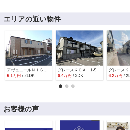
エリアの近い物件
アヴェニールＮＩＳＨＩＫＩ Ⅱ
グレースＫＯＡ 1-5
グレースＫＯ
6.1
万
円
/ 2LDK
6.4
万
円
/ 3DK
6.2
万
円
/ 2
お客様の声