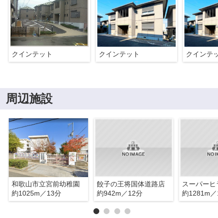
クインテット
クインテット
クインテ
周辺施設
和歌山市立宮前幼稚園
餃子の王将国体道路店
約1025m／13分
約942m／12分
約1281m／