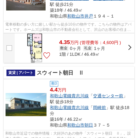
駅 徒歩21分
築18年 / 46.49㎡
和歌山県
和歌山市
井戸
１９４－１
電車移動の多い方に嬉しい駅から徒歩10分の物件です。こちらの物件はアパ
ートです。ホームズは和歌山市の不動産会社として、沢山のお客様の住まい
探しをして参りました。いつでも住ま...
4.35
万
円
(管理費等：4,600円 )
0ヶ月
1ヶ月
敷金
礼金
1階 / 1LDK / 46.49㎡
スウィート朝日 Ⅱ
賃貸 | アパート
敷0
4.4
万円
和歌山電鐵貴志川線
「
交通センター前
」
駅 徒歩18分
和歌山電鐵貴志川線
「
岡崎前
」駅 徒歩18
分
築16年 / 46.22㎡
和歌山県
和歌山市
朝日
３７－５
和歌山市近辺での物件情報：大好評のあの物件「スウィート朝日 Ⅱ」。設