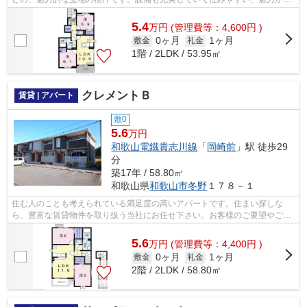
まったアパートです。新たな住まい探...
5.4
万
円
(管理費等：4,600円 )
0ヶ月
1ヶ月
敷金
礼金
1階 / 2LDK / 53.95㎡
クレメントＢ
賃貸 | アパート
敷0
5.6
万円
和歌山電鐵貴志川線
「
岡崎前
」駅 徒歩29
分
築17年 / 58.80㎡
和歌山県
和歌山市
冬野
１７８－１
住む人のことも考えられている満足度の高いアパートです。住まい探しな
ら、豊富な賃貸物件を取り扱う当社にお任せ下さい。お客様のご要望やご不
明な点などにお応えしますので、お気軽...
5.6
万
円
(管理費等：4,400円 )
0ヶ月
1ヶ月
敷金
礼金
2階 / 2LDK / 58.80㎡