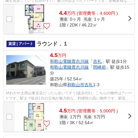
備も充実していて住みやすい、魅力が詰まったアパートです。多種多様な物
件を取り揃えた当社に、住まい探しをお...
4.4
万
円
(管理費等：4,600円 )
0ヶ月
1ヶ月
敷金
礼金
1階 / 2DK / 46.22㎡
ラウンド．１
賃貸 | アパート
4.5
万円
和歌山電鐵貴志川線
「
吉礼
」駅 徒歩1分
和歌山電鐵貴志川線
「
岡崎前
」駅 徒歩15
分
築25年 / 52.54㎡
和歌山県
和歌山市
吉礼
1-3
JAわかやま西山東支店だったら歩いてすぐ(徒歩4分)。こちらの物件はアパー
トです。駅まで徒歩1分の立地が魅力的な、利便性の高い物件です。駅近の
物件をお求めの方には、ホームズが和...
4.5
万
円
(管理費等：5,000円 )
1万円
5万円
敷金
礼金
1階 / 3K / 52.54㎡