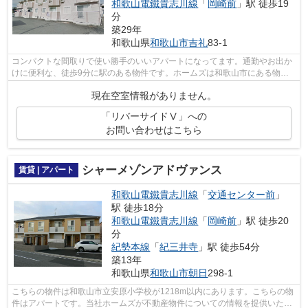
和歌山電鐵貴志川線
「
岡崎前
」駅 徒歩19
分
築29年
和歌山県
和歌山市
吉礼
83-1
コンパクトな間取りで使い勝手のいいアパートになってます。通勤やお出か
けに便利な、徒歩9分に駅のある物件です。ホームズは和歌山市にある物件
の情報をお届けします。0120-887-956、...
現在空室情報がありません。
「リバーサイドⅤ」への
お問い合わせはこちら
シャーメゾンアドヴァンス
賃貸 | アパート
和歌山電鐵貴志川線
「
交通センター前
」
駅 徒歩18分
和歌山電鐵貴志川線
「
岡崎前
」駅 徒歩20
分
紀勢本線
「
紀三井寺
」駅 徒歩54分
築13年
和歌山県
和歌山市
朝日
298-1
こちらの物件は和歌山市立安原小学校が1218m以内にあります。こちらの物
件はアパートです。当社ホームズが不動産物件についての情報を提供いたし