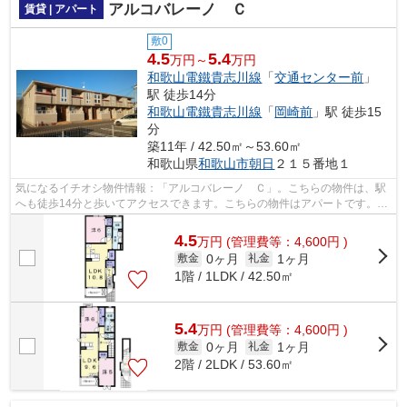
アルコバレーノ Ｃ
賃貸 | アパート
敷0
4.5
5.4
万円～
万円
和歌山電鐵貴志川線
「
交通センター前
」
駅 徒歩14分
和歌山電鐵貴志川線
「
岡崎前
」駅 徒歩15
分
築11年 / 42.50㎡～53.60㎡
和歌山県
和歌山市
朝日
２１５番地１
気になるイチオシ物件情報：「アルコバレーノ Ｃ」。こちらの物件は、駅
へも徒歩14分と歩いてアクセスできます。こちらの物件はアパートです。細
かい条件でも物件をお探しします。ホ...
4.5
万
円
(管理費等：4,600円 )
0ヶ月
1ヶ月
敷金
礼金
1階 / 1LDK / 42.50㎡
5.4
万
円
(管理費等：4,600円 )
0ヶ月
1ヶ月
敷金
礼金
2階 / 2LDK / 53.60㎡