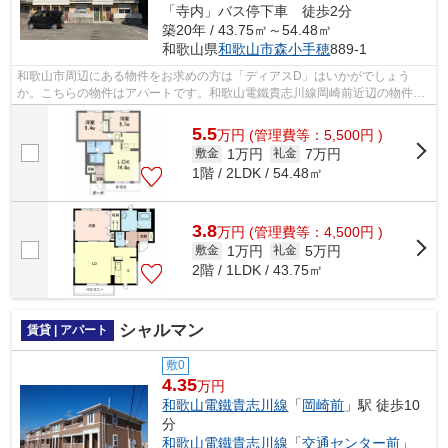
「寺内」バス停下車 徒歩2分
築20年 / 43.75㎡～54.48㎡
和歌山県
和歌山市
森小手穂
889-1
和歌山市周辺にある物件をお求めの方は「ディアスD」はいかがでしょう
か。こちらの物件はアパートです。和歌山電鐵貴志川線岡崎前近辺の物件情
報の量は、豊富であると自負しております...
5.5
万
円
(管理費等：5,500円 )
1万円
7万円
敷金
礼金
1階 / 2LDK / 54.48㎡
3.8
万
円
(管理費等：4,500円 )
1万円
5万円
敷金
礼金
2階 / 1LDK / 43.75㎡
シャルマン
賃貸 | アパート
敷0
4.35
万円
和歌山電鐵貴志川線
「
岡崎前
」駅 徒歩10
分
和歌山電鐵貴志川線
「
交通センター前
」