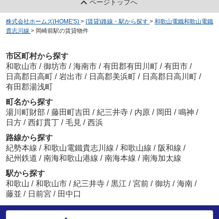
ページトップへ
株式会社ホームズ(HOME'S)
>
(賃貸)路線・駅から探す
>
和歌山電鐵和歌山電鐵
貴志川線
>
岡崎前駅の賃貸物件
市区町村から探す
和歌山市
/
御坊市
/
海南市
/
有田郡有田川町
/
有田市
/
日高郡日高町
/
岩出市
/
日高郡美浜町
/
日高郡日高川町
/
有田郡湯浅町
町名から探す
湯川町財部
/
藤田町吉田
/
紀三井寺
/
内原
/
岡田
/
鳴神
/
日方
/
西釘貫丁
/
毛見
/
西浜
路線から探す
紀勢本線
/
和歌山電鐵貴志川線
/
和歌山線
/
阪和線
/
紀州鉄道
/
南海和歌山港線
/
南海本線
/
南海加太線
駅から探す
和歌山
/
和歌山市
/
紀三井寺
/
黒江
/
宮前
/
御坊
/
海南
/
藤並
/
日前宮
/
田中口