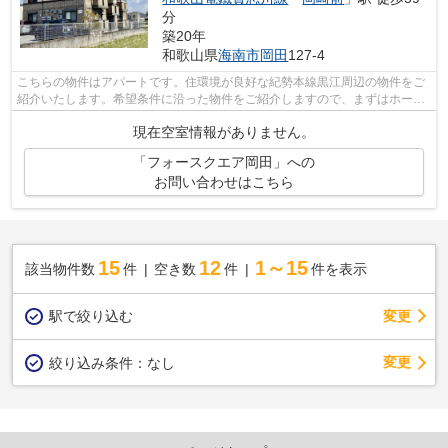
分
築20年
和歌山県
海南市
岡田
127-4
こちらの物件はアパートです。住環境が良好な紀勢本線黒江周辺の物件をご
紹介いたします。希望条件に沿った物件をご紹介しますので、まずはホーム
ズまでご連絡下さい。
現在空室情報がありません。
「フォースクエア岡田」への
お問い合わせはこちら
15
12
1～15
該当物件数
件
空き数
件
件を表示
駅で絞り込む
変更
変更
絞り込み条件：
なし