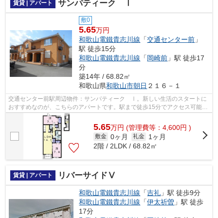
サンパティーク Ⅰ
賃貸 | アパート
敷0
5.65
万円
和歌山電鐵貴志川線
「
交通センター前
」
駅 徒歩15分
和歌山電鐵貴志川線
「
岡崎前
」駅 徒歩17
分
築14年 / 68.82㎡
和歌山県
和歌山市
朝日
２１６－１
交通センター前駅周辺物件：サンパティーク Ⅰ。新しい生活のスタートに
おすすめなのが、こちらのアパートです。駅まで徒歩15分でアクセス可能な
物件です。賃貸物件をお探しの方は、ぜ...
5.65
万
円
(管理費等：4,600円 )
0ヶ月
1ヶ月
敷金
礼金
2階 / 2LDK / 68.82㎡
リバーサイドⅤ
賃貸 | アパート
和歌山電鐵貴志川線
「
吉礼
」駅 徒歩9分
和歌山電鐵貴志川線
「
伊太祈曽
」駅 徒歩
17分