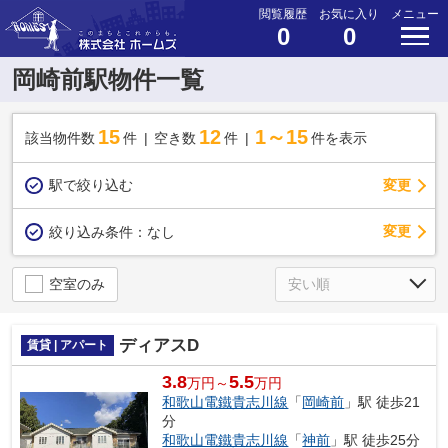
閲覧履歴
お気に入り
メニュー
0
0
岡崎前駅物件一覧
15
12
1～15
該当物件数
件
空き数
件
件を表示
駅で絞り込む
変更
変更
絞り込み条件：
なし
空室のみ
ディアスD
賃貸 | アパート
3.8
5.5
万円～
万円
和歌山電鐵貴志川線
「
岡崎前
」駅 徒歩21
分
和歌山電鐵貴志川線
「
神前
」駅 徒歩25分