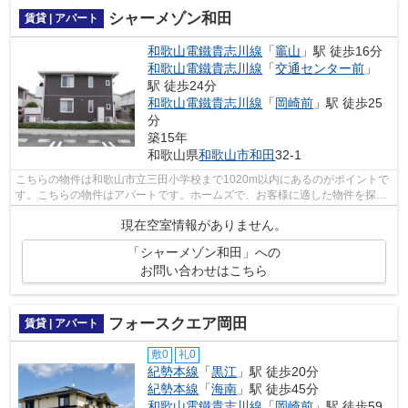
シャーメゾン和田
賃貸 | アパート
和歌山電鐵貴志川線
「
竈山
」駅 徒歩16分
和歌山電鐵貴志川線
「
交通センター前
」
駅 徒歩24分
和歌山電鐵貴志川線
「
岡崎前
」駅 徒歩25
分
築15年
和歌山県
和歌山市
和田
32-1
こちらの物件は和歌山市立三田小学校まで1020m以内にあるのがポイントで
す。こちらの物件はアパートです。ホームズで、お客様に適した物件を探し
ませんか。たくさんの条件の物件をご用...
現在空室情報がありません。
「シャーメゾン和田」への
お問い合わせはこちら
フォースクエア岡田
賃貸 | アパート
敷0
礼0
紀勢本線
「
黒江
」駅 徒歩20分
紀勢本線
「
海南
」駅 徒歩45分
和歌山電鐵貴志川線
「
岡崎前
」駅 徒歩59