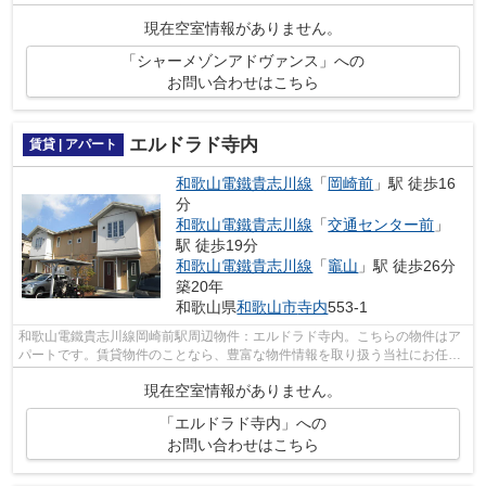
ます。和歌山電鐵貴志川線交通センター...
現在空室情報がありません。
「シャーメゾンアドヴァンス」への
お問い合わせはこちら
エルドラド寺内
賃貸 | アパート
和歌山電鐵貴志川線
「
岡崎前
」駅 徒歩16
分
和歌山電鐵貴志川線
「
交通センター前
」
駅 徒歩19分
和歌山電鐵貴志川線
「
竈山
」駅 徒歩26分
築20年
和歌山県
和歌山市
寺内
553-1
和歌山電鐵貴志川線岡崎前駅周辺物件：エルドラド寺内。こちらの物件はア
パートです。賃貸物件のことなら、豊富な物件情報を取り扱う当社にお任せ
下さい。当社スタッフが、お客様のラ...
現在空室情報がありません。
「エルドラド寺内」への
お問い合わせはこちら