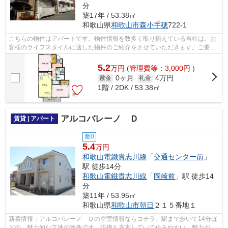
分
築17年 / 53.38㎡
和歌山県
和歌山市
森小手穂
722-1
こちらの物件はアパートです。物件情報を数多く取り揃えている当社は、お
客様のライフスタイルに適した物件のご紹介をさせていただきます。ご要望
やご不明な点などございましたら、お...
5.2
万
円
(管理費等：3,000円 )
0ヶ月
4万円
敷金
礼金
1階 / 2DK / 53.38㎡
アルコバレーノ Ｄ
賃貸 | アパート
敷0
5.4
万円
和歌山電鐵貴志川線
「
交通センター前
」
駅 徒歩14分
和歌山電鐵貴志川線
「
岡崎前
」駅 徒歩14
分
築11年 / 53.95㎡
和歌山県
和歌山市
朝日
２１５番地１
新着情報：アルコバレーノ Ｄの空室情報ならコチラ。駅まで歩いて14分ほ
どの、魅力的な立地の物件です。設備も充実していて住みやすい、魅力が詰