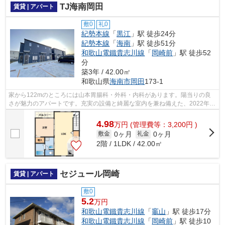
TJ海南岡田
賃貸 | アパート
敷0
礼0
紀勢本線
「
黒江
」駅 徒歩24分
紀勢本線
「
海南
」駅 徒歩51分
和歌山電鐵貴志川線
「
岡崎前
」駅 徒歩52
分
築3年 / 42.00㎡
和歌山県
海南市
岡田
173-1
家から122mのところには山本胃腸科・外科・内科があります。陽当りの良
さが魅力のアパートです。充実の設備と綺麗な室内を兼ね備えた、2022年築
の物件です。こちらの物件は眺望良好で...
4.98
万
円
(管理費等：3,200円 )
0ヶ月
0ヶ月
敷金
礼金
2階 / 1LDK / 42.00㎡
セジュール岡崎
賃貸 | アパート
敷0
5.2
万円
和歌山電鐵貴志川線
「
竈山
」駅 徒歩17分
和歌山電鐵貴志川線
「
岡崎前
」駅 徒歩10