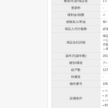
敷金/礼金/保証金
1ヶ
更新料
-
権利金/雑費
-/-
保険加入/料金
有/-
保証人代行義務
必
保
ービ
保証会社詳細
月
ン
築年月(築年数)
20
種別/構造
ア
総戸数
12
特優賃
-
物件番号
105
ペ
ガ
設備条件
バ
B