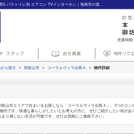
コーラルヴィラ出島Ａ｜システムキッチン BS バストイレ別 エアコン TVインターホン｜海南市の賃貸・不動産管理のことなら株式会社ホームズ(HOME'S)へ
営業時間：1
域から探す
>
和歌山市
>
コーラルヴィラ出島Ａ
>
物件詳細
和歌山市エリアで住まいをお探しなら「コーラルヴィラ出島Ａ」。3つのコン
の物件です。快適な暮らしがしたいとお考えの方に、ぜひご紹介したい街があ
あまり感じない生活が可能です。ぜひお気軽にご連絡下さい。