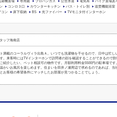
洗濯機置場
専用庭
プロパンガス
公営水道
電気有
バイク置場あ
ン
コンロ３口
カウンターキッチン
バス・トイレ別
追焚機能浴室
アコン
床下収納
BS
光ファイバー
TVモニタ付インターホン
タッフ海南店
ト満載のコーラルヴィラ出島Ａ。いつでも洗濯物を干せるので、日中は忙し
す。来客時にはTVインターホンで訪問者の顔を確認することができるので防
ご紹介したい、ペット相談可の物件です。月額利用料金5500円の駐車場で
温かいお風呂を楽しめます。住まいを田井ノ瀬周辺で求めるのであれば、当
とお客様の希望条件にマッチしたお部屋が見つかることでしょう。