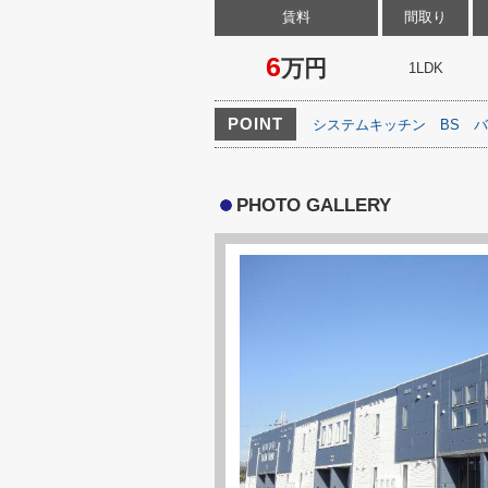
賃料
間取り
6
万円
1LDK
POINT
システムキッチン
BS
バ
PHOTO GALLERY