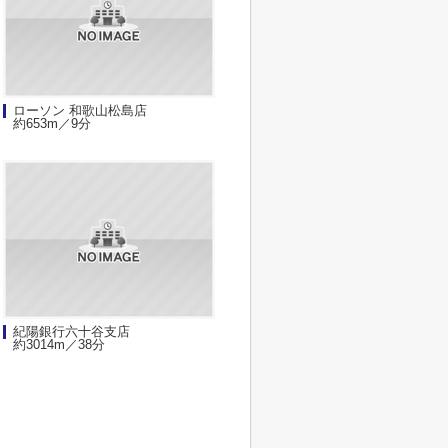
ローソン 和歌山松島店
約653m／9分
紀陽銀行六十谷支店
約3014m／38分