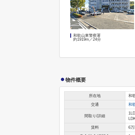
和歌山東警察署
約1919m／24分
物件概要
所在地
和
交通
和
1L
間取り/詳細
LD
賃料
6万