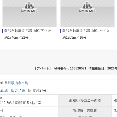
阪和自動車道 和歌山IC 下り 出
阪和自動車道 和歌山IC 上り 入
口
口
約1746m／22分
約1203m／16分
【アパート】
物件番号：105520571
情報更新日：2026年
歌山県
和歌山市
出島
歌山線
「
田井ノ瀬
」駅 徒歩27分
DK
面積/バルコニー面積
4
K 12.8帖 1室
/
洋室 5.4帖 1室
円
管理費・共益費
3