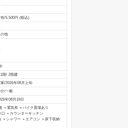
-
有/5,500円 (税込)
-
その他
東
年
/ 1階/ 2階建
家/2026年08月上旬
仲介/一般
026年08月19日
道
電気有
バイク置場あり
３口
カウンターキッチン
台
シャワー
エアコン
床下収納