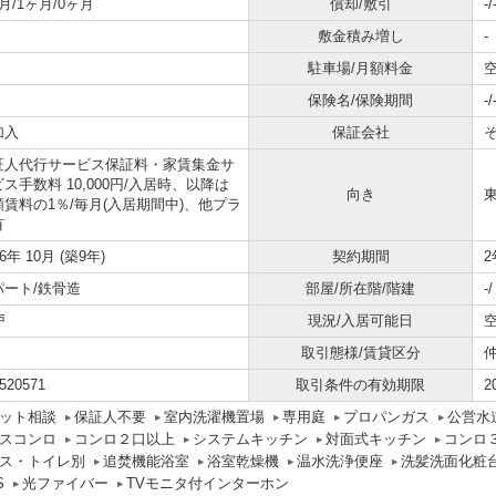
月/1ヶ月/0ヶ月
償却/敷引
-/
敷金積み増し
-
駐車場/月額料金
空
保険名/保険期間
-/
加入
保証会社
証人代行サービス保証料・家賃集金サ
ス手数料 10,000円/入居時、以降は
向き
額賃料の1％/毎月(入居期間中)、他プラ
有
16年 10月 (築9年)
契約期間
2
パート/鉄骨造
部屋/所在階/階建
-
戸
現況/入居可能日
空
取引態様/賃貸区分
520571
取引条件の有効期限
2
ット相談
保証人不要
室内洗濯機置場
専用庭
プロパンガス
公営水
スコンロ
コンロ２口以上
システムキッチン
対面式キッチン
コンロ
ス・トイレ別
追焚機能浴室
浴室乾燥機
温水洗浄便座
洗髪洗面化粧
S
光ファイバー
TVモニタ付インターホン