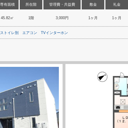
専有面積
所在階
管理費・共益費
敷金
礼金
45.82㎡
1階
3,000円
1ヶ月
1ヶ月
ストイレ別
エアコン
TVインターホン