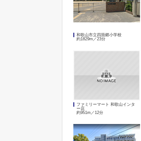
和歌山市立四箇郷小学校
約1829m／23分
ファミリーマート 和歌山インタ
ー店
約951m／12分