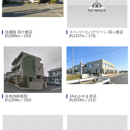
信濃路 四ケ郷店
スーパーエバグリーン 四ヶ郷店
約1866m／24分
約1337m／17分
谷本内科医院
JAわかやま本店
約1254m／16分
約1633m／21分