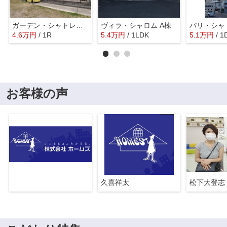
ガーデン・シャトレｉ 単身棟
ヴィラ・シャロム A棟
パリ・シャ
4.6
万
円
/ 1R
5.4
万
円
/ 1LDK
5.1
万
円
/ 1
お客様の声
久喜祥太
松下大登志