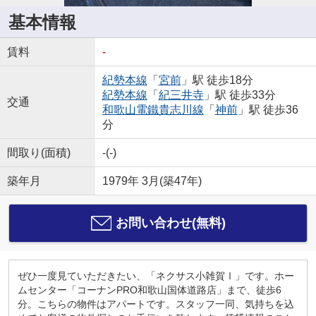
基本情報
賃料
-
紀勢本線
「
宮前
」駅 徒歩18分
紀勢本線
「
紀三井寺
」駅 徒歩33分
交通
和歌山電鐵貴志川線
「
神前
」駅 徒歩36
分
間取り(面積)
-(-)
築年月
1979年 3月(築47年)
お問い合わせ(無料)
ぜひ一度見ていただきたい、「ネクサス小雑賀Ⅰ」です。ホー
ムセンター「コーナンPRO和歌山国体道路店」まで、徒歩6
分。こちらの物件はアパートです。スタッフ一同、気持ちを込