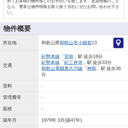
めてお客様の物件探しのお手伝いを致します。賃貸情報のこと
なら、豊富な物件情報を取り扱う当社にぜひお問い合わせ下さ
い。
物件概要
所在地
和歌山県
和歌山市
小雑賀
13
紀勢本線
「
宮前
」駅 徒歩18分
紀勢本線
「
紀三井寺
」駅 徒歩33分
交通
和歌山電鐵貴志川線
「
神前
」駅 徒歩36
分
賃料
-
管理費等
-
面積
-
築年月
1979年 3月(築47年)