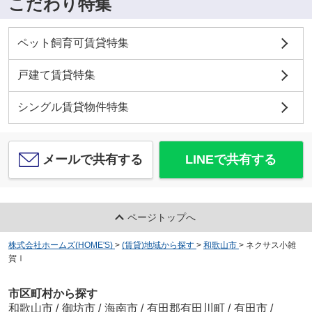
こだわり特集
ペット飼育可賃貸特集
戸建て賃貸特集
シングル賃貸物件特集
メールで共有する
LINEで共有する
ページトップへ
株式会社ホームズ(HOME'S)
>
(賃貸)地域から探す
>
和歌山市
>
ネクサス小雑
賀Ⅰ
市区町村から探す
和歌山市
/
御坊市
/
海南市
/
有田郡有田川町
/
有田市
/