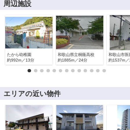
周辺施設
たから幼稚園
和歌山県立桐蔭高校
約992m／13分
約1885m／24分
約1537m／
エリアの近い物件