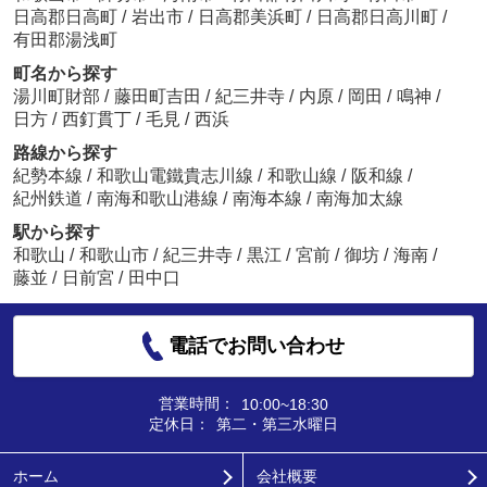
日高郡日高町
/
岩出市
/
日高郡美浜町
/
日高郡日高川町
/
有田郡湯浅町
町名から探す
湯川町財部
/
藤田町吉田
/
紀三井寺
/
内原
/
岡田
/
鳴神
/
日方
/
西釘貫丁
/
毛見
/
西浜
路線から探す
紀勢本線
/
和歌山電鐵貴志川線
/
和歌山線
/
阪和線
/
紀州鉄道
/
南海和歌山港線
/
南海本線
/
南海加太線
駅から探す
和歌山
/
和歌山市
/
紀三井寺
/
黒江
/
宮前
/
御坊
/
海南
/
藤並
/
日前宮
/
田中口
電話でお問い合わせ
営業時間：
10:00~18:30
定休日：
第二・第三水曜日
ホーム
会社概要